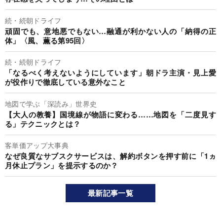
続・続朝ドライフ
頑固でも、意地悪でもない…融通が利かない人の「納得の正
体」〈風、薫る第95回〉
続・続朝ドライフ
「なるべく考えないようにしています」朝ドラ主演・見上愛
が役作りで徹底している意外なこと
地図で学ぶ「深読み」世界史
【大人の教養】国境線が物語に変わる……地図を「二度見す
る」テクニックとは？
客単価アップ大事典
なぜ良質なサブスクサービスは、解約ボタンを押す前に「1ヵ
月休止プラン」を提示するのか？
最新記事一覧