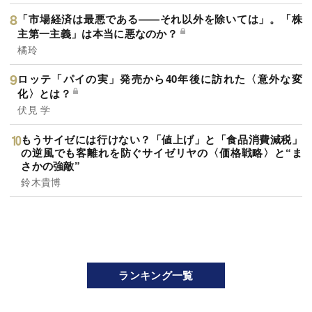
「市場経済は最悪である――それ以外を除いては」。「株
主第一主義」は本当に悪なのか？
橘玲
ロッテ「パイの実」発売から40年後に訪れた〈意外な変
化〉とは？
伏見 学
もうサイゼには行けない？「値上げ」と「食品消費減税」
の逆風でも客離れを防ぐサイゼリヤの〈価格戦略〉と“ま
さかの強敵”
鈴木貴博
ランキング一覧