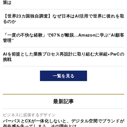
策は
【世界23カ国独自調査】なぜ日本はAI活用で世界に後れを取
るのか
「一度の不快な経験」で87％が離脱…Amazonに学ぶ“AI顧客
管理”
AIを前提とした業務プロセス再設計に取り組む大林組×PwCの
挑戦
一覧を見る
最新記事
ビジネスに拡張するデザイン
パーパスとCXが一体化しないと、デジタル空間でブランドが
存在感を失ってしまう…その理由とは