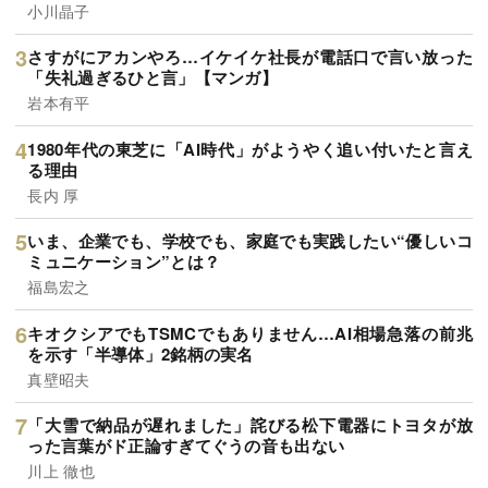
小川晶子
さすがにアカンやろ…イケイケ社長が電話口で言い放った
「失礼過ぎるひと言」【マンガ】
岩本有平
1980年代の東芝に「AI時代」がようやく追い付いたと言え
る理由
長内 厚
いま、企業でも、学校でも、家庭でも実践したい“優しいコ
ミュニケーション”とは？
福島宏之
キオクシアでもTSMCでもありません…AI相場急落の前兆
を示す「半導体」2銘柄の実名
真壁昭夫
「大雪で納品が遅れました」詫びる松下電器にトヨタが放
った言葉がド正論すぎてぐうの音も出ない
川上 徹也