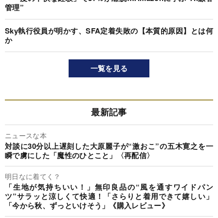
管理”
Sky執行役員が明かす、SFA定着失敗の【本質的原因】とは何
か
一覧を見る
最新記事
ニュースな本
対談に30分以上遅刻した大原麗子が“激おこ”の五木寛之を一
瞬で虜にした「魔性のひとこと」〈再配信〉
明日なに着てく？
「生地が気持ちいい！」無印良品の“風を通すワイドパン
ツ”サラッと涼しくて快適！「さらりと着用できて嬉しい」
「今から秋、ずっといけそう」《購入レビュー》