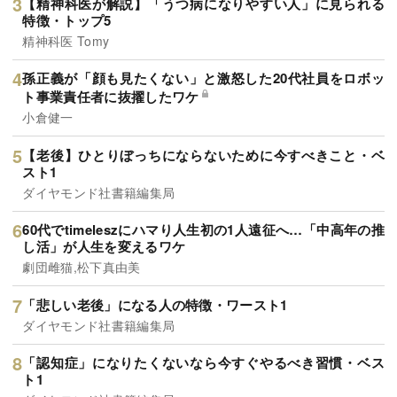
【精神科医が解説】「うつ病になりやすい人」に見られる
特徴・トップ5
精神科医 Tomy
孫正義が「顔も見たくない」と激怒した20代社員をロボッ
ト事業責任者に抜擢したワケ
小倉健一
【老後】ひとりぼっちにならないために今すべきこと・ベ
スト1
ダイヤモンド社書籍編集局
60代でtimeleszにハマり人生初の1人遠征へ…「中高年の推
し活」が人生を変えるワケ
劇団雌猫,松下真由美
「悲しい老後」になる人の特徴・ワースト1
ダイヤモンド社書籍編集局
「認知症」になりたくないなら今すぐやるべき習慣・ベス
ト1