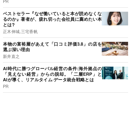
PR
ベストセラー『なぜ働いていると本が読めなくな
るのか』著者が、疲れ切った会社員に薦めたい本
とは?
正木伸城,三宅香帆
本物の富裕層があえて「口コミ評価3.8」の店を
選ぶ深い理由
新井直之
AI時代に勝つグローバル経営の条件:海外拠点の
「見えない経営」からの脱却。「二層ERP」と
AIが導く、リアルタイム·データ統合戦略とは
PR