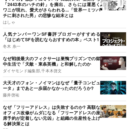
「2443本のハチの針」を摘出、さらには運悪く
ワニが現れ、愛犬がさらわれる...「世界一ミツバ
チに刺された男」の悲惨な結末とは
はしゃ
人気ナンバーワンSF書評ブロガーがすすめる
「はじめてSFを読むならおすすめの本」ベスト1
冬木 糸一
なぜ戦後最大のフィクサーは巣鴨プリズンでの獄
中生活で「天敵・東条英機」と和解したのか
ダイヤモンド編集部,千本木啓文
大天才のフォン・ノイマンはなぜ「量子コンピュ
ータ」まであと一歩届かなかったのだろうか?
藤井啓祐
なぜ「フリーアドレス」は失敗するのか? 高額な
オフィス改修がムダになる「フリーアドレスの座
席予約が定着しない元凶」と組織の生産性を上げ
る解決策とは