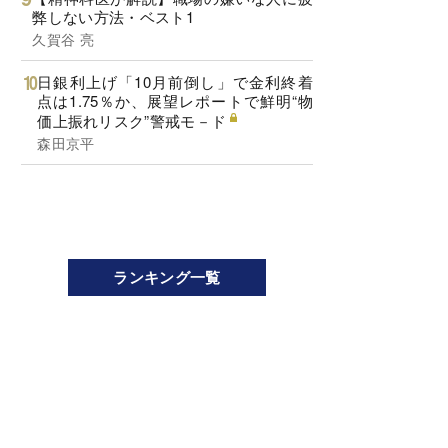
弊しない方法・ベスト1
久賀谷 亮
日銀利上げ「10月前倒し」で金利終着
点は1.75％か、展望レポートで鮮明“物
価上振れリスク”警戒モ－ド
森田京平
ランキング一覧