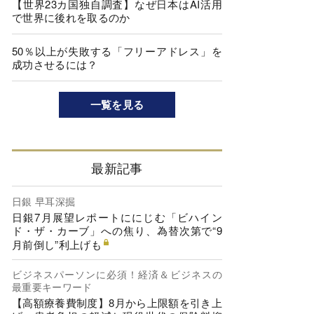
【世界23カ国独自調査】なぜ日本はAI活用
で世界に後れを取るのか
50％以上が失敗する「フリーアドレス」を
成功させるには？
一覧を見る
最新記事
日銀 早耳深掘
日銀7月展望レポートににじむ「ビハイン
ド・ザ・カーブ」への焦り、為替次第で“9
月前倒し”利上げも
ビジネスパーソンに必須！経済＆ビジネスの
最重要キーワード
【高額療養費制度】8月から上限額を引き上