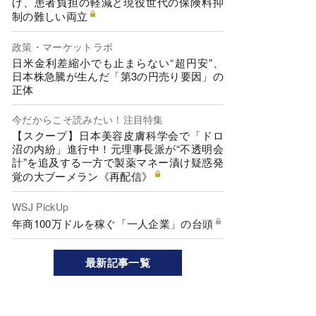
げ、患者負担の軽減と現役世代の保険料抑
制の難しい両立
政策・マーケットラボ
日米金利差縮小でも止まらない“超円安”、
日本株急騰が生んだ「第3の円売り要因」の
正体
今だからこそ読みたい！注目特集
【スクープ】日本美容皮膚科学会で「ドロ
沼の内紛」進行中！元理事長派が“不透明会
計”を追及する一方で製薬マネー漬け疑惑発
覚の大ブーメラン《再配信》
WSJ PickUp
年商100万ドルを稼ぐ「一人企業」の台頭
最新記事一覧