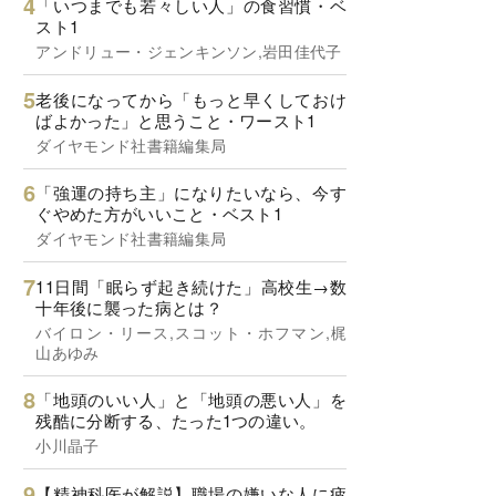
「いつまでも若々しい人」の食習慣・ベ
スト1
アンドリュー・ジェンキンソン,岩田佳代子
老後になってから「もっと早くしておけ
ばよかった」と思うこと・ワースト1
ダイヤモンド社書籍編集局
「強運の持ち主」になりたいなら、今す
ぐやめた方がいいこと・ベスト1
ダイヤモンド社書籍編集局
11日間「眠らず起き続けた」高校生→数
十年後に襲った病とは？
バイロン・リース,スコット・ホフマン,梶
山あゆみ
「地頭のいい人」と「地頭の悪い人」を
残酷に分断する、たった1つの違い。
小川晶子
【精神科医が解説】職場の嫌いな人に疲