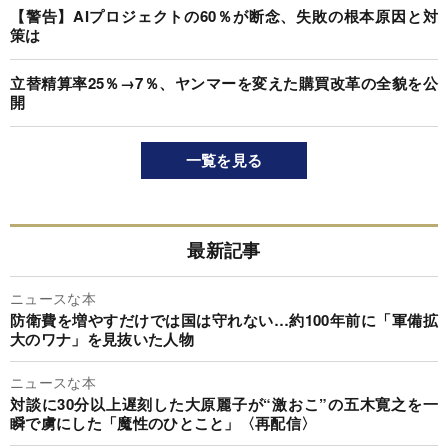
【警告】AIプロジェクトの60％が断念、失敗の根本原因と対
策は
立替精算率25％→7％、ヤンマーを変えた購買改革の全貌を公
開
一覧を見る
最新記事
ニュースな本
防衛費を増やすだけでは国は守れない…約100年前に「軍備拡
大のワナ」を見抜いた人物
ニュースな本
対談に30分以上遅刻した大原麗子が“激おこ”の五木寛之を一
瞬で虜にした「魔性のひとこと」〈再配信〉