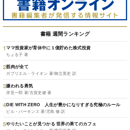
書籍 週間ランキング
ママ投資家が育休中に１億貯めた株式投資
ちょる子 著
筋肉が全て
ガブリエル・ライオン 著/御立英史 訳
嫌われる勇気
岸見一郎 著/古賀史健 著
DIE WITH ZERO 人生が豊かになりすぎる究極のルール
ビル・パーキンス 著/児島 修 訳
やりたいことが見つかる 世界の果てのカフェ