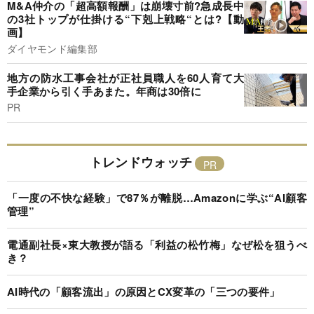
M&A仲介の「超高額報酬」は崩壊寸前?急成長中
の3社トップが仕掛ける“下剋上戦略“とは?【動
画】
ダイヤモンド編集部
地方の防水工事会社が正社員職人を60人育て大
手企業から引く手あまた。年商は30倍に
PR
トレンドウォッチ
「一度の不快な経験」で87％が離脱…Amazonに学ぶ“AI顧客
管理”
電通副社長×東大教授が語る「利益の松竹梅」なぜ松を狙うべ
き？
AI時代の「顧客流出」の原因とCX変革の「三つの要件」