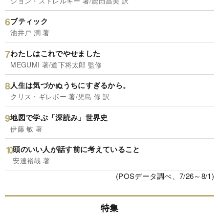
ジョン・ストレルキー 著/鹿田昌美 訳
ブティック
池井戸 潤 著
わたしはこれでやせました
MEGUMI 著/道下将太郎 監修
人生は気づかぬうちにすぎるから。
クリス・ギレボー 著/児島 修 訳
地図で学ぶ「深読み」世界史
伊藤 敏 著
頭のいい人が話す前に考えていること
安達裕哉 著
(POSデータ調べ、7/26～8/1)
特集