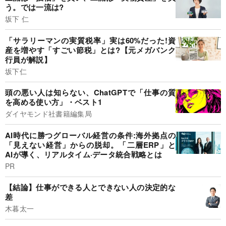
う。では一流は?
坂下 仁
「サラリーマンの実質税率」実は60%だった!資
産を増やす「すごい節税」とは?【元メガバンク
行員が解説】
坂下仁
頭の悪い人は知らない、ChatGPTで「仕事の質
を高める使い方」・ベスト1
ダイヤモンド社書籍編集局
AI時代に勝つグローバル経営の条件:海外拠点の
「見えない経営」からの脱却。「二層ERP」と
AIが導く、リアルタイム·データ統合戦略とは
PR
【結論】仕事ができる人とできない人の決定的な
差
木暮太一