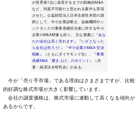
が世界第1位に成長するまでの戦略的M&A
など、到底不可能だと思われる案件も実現
させた。公益財団法人日本生産性本部の講
師として、中小企業診断士、金融機関やシ
ンクタンクの事業承継担当者に対する中小
企業のM&A研修も担う。 主な著書に『
あな
たの会社は高く売れます
』『
いざとなった
ら会社は売ろう!
』『
中小企業のM&A 交渉
戦略
』（ともにダイヤモンド社）、『
事業
承継M&A「磨き上げ」のポイント
』（共
著・経済法令研究会）がある。
今が「売り手市場」である理由はさまざまですが、比較
的好調な株式市場が大きく影響しています。
会社の譲渡価格は、株式市場に連動して高くなる傾向が
あるからです。