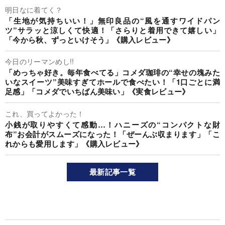
明日なに着てく？
「生地が気持ちいい！」無印良品の“風を通すワイドパン
ツ”サラッと涼しくて快適！「さらりと着用できて嬉しい」
「今から秋、ずっといけそう」《購入レビュー》
今日のリーマンめし!!
「めっちゃ好き。毎年食べてる」コメダ珈琲の“幸せの塊みた
いなスイーツ”美味すぎてホールで食べたい！「1口ごとに満
足感」「コメダでいちばん美味い」《実食レビュー》
これ、買ってよかった！
小銭が取りやすくて感動…！ハニーズの“コンパクトな財
布”お会計がスムーズになった！「ぜーんぶ収まります」「こ
れからも愛用します」《購入レビュー》
最新記事一覧