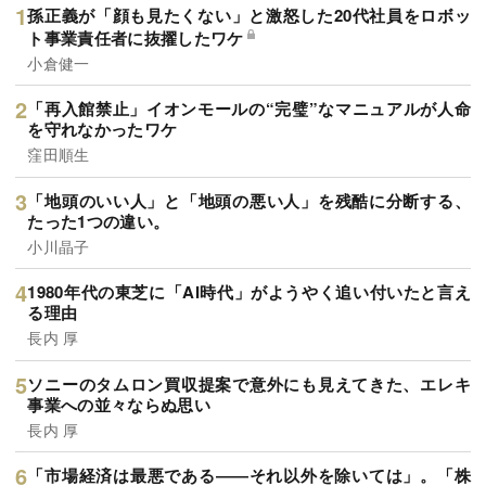
孫正義が「顔も見たくない」と激怒した20代社員をロボッ
ト事業責任者に抜擢したワケ
小倉健一
「再入館禁止」イオンモールの“完璧”なマニュアルが人命
を守れなかったワケ
窪田順生
「地頭のいい人」と「地頭の悪い人」を残酷に分断する、
たった1つの違い。
小川晶子
1980年代の東芝に「AI時代」がようやく追い付いたと言え
る理由
長内 厚
ソニーのタムロン買収提案で意外にも見えてきた、エレキ
事業への並々ならぬ思い
長内 厚
「市場経済は最悪である――それ以外を除いては」。「株