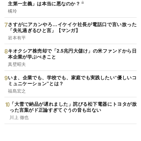
主第一主義」は本当に悪なのか？
橘玲
さすがにアカンやろ…イケイケ社長が電話口で言い放った
「失礼過ぎるひと言」【マンガ】
岩本有平
キオクシア株売却で「2.5兆円大儲け」の米ファンドから日
本企業が学ぶべきこと
真壁昭夫
いま、企業でも、学校でも、家庭でも実践したい“優しいコ
ミュニケーション”とは？
福島宏之
「大雪で納品が遅れました」詫びる松下電器にトヨタが放
った言葉がド正論すぎてぐうの音も出ない
川上 徹也