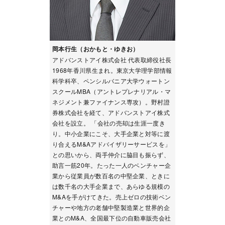
岡本行生（おかもと・ゆきお）
アドバンストアイ株式会社 代表取締役社長
1968年香川県生まれ。東京大学理学部情報
科学科卒、ペンシルバニア大学ウォートン
スクールMBA（アントレプレナリアル・マ
ネジメント兼ファイナンス専攻）。野村證
券株式会社を経て、アドバンストアイ株式
会社を設立。 「会社の売却は生涯一度き
り。中小企業にこそ、大手企業と対等に渡
り合えるM&Aアドバイザリーサービスを」
との思いから、両手仲介に脇目も振らず、
助言一筋20年。たった一人のベンチャー企
業から従業員が数百名の中堅企業、ときに
は数千名の大手企業まで、あらゆる規模の
M&Aを手がけてきた。売上ゼロの技術ベン
チャーや地方の老舗中堅製造業と世界的企
業とのM&A、全国最下位の自動車販売会社