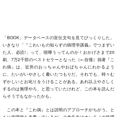
「BOOK」データベースの宣伝文句を見てびっくりした。
いきなり「『こわいもの知らずの病理学講義』でつまずい
た人、必読!」って、喧嘩うってんのか！おかげさまで20
刷、7万2千部のベストセラーとなった（←自慢）拙著『こ
わ病』は、近所のおっちゃんやおばちゃんにわかるよう
に、たいがいやさしく書いたつもりだ。それでも、時々む
ずかしいとお叱りをうけることがある。あれ以上やさしく
するのは無理やろ、と思っていたけれど、この本を読んだ
らそうでもなかったかも。
この本と『こわ病』とは説明のアプローチがちがう。と
もに病理学を名乗っているが、小倉先生はホンモノの病理