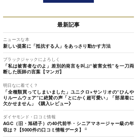
最新記事
ニュースな本
新しい提案に「抵抗する人」をあっさり動かす方法
ブラックジャックによろしく
「私は被害者なのよ」差別的発言を叫ぶ“被害女性”を一刀両
断した医師の言葉【マンガ】
明日なに着てく？
「全種類買ってしまいました」ユニクロ×サンリオの“ひんや
りルームウェア”に絶賛の声「とにかく超可愛い」「部屋着に
欠かせません」《購入レビュー》
ダイヤモンド・口コミ情報
AGC（旧・旭硝子）の40代前半・シニアマネージャー級の年
収は？【5000件の口コミ情報データ】