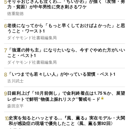
そりゃおじさんも泣くわ…「ちいかわ」が描く〈友情・努
力・貧困〉が中年男性に突き刺さるワケ
徳重龍徳
老後になってから「もっと早くしておけばよかった」と思
うこと・ワースト1
ダイヤモンド社書籍編集局
「強運の持ち主」になりたいなら、今すぐやめた方がいい
こと・ベスト1
ダイヤモンド社書籍編集局
「いつまでも若々しい人」がやっている習慣・ベスト1
古川武士
日銀利上げ「10月前倒し」で金利終着点は1.75％か、展望
レポートで鮮明“物価上振れリスク”警戒モ－ド
森田京平
史実を知るとハッとする…『風、薫る』実在モデル・大関
和が感染症の現場で優先したこと〈風、薫る第92回〉