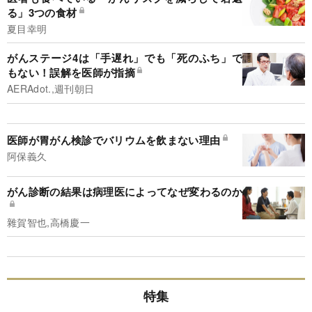
る」3つの食材
夏目幸明
がんステージ4は「手遅れ」でも「死のふち」で
もない！誤解を医師が指摘
AERAdot.,週刊朝日
医師が胃がん検診でバリウムを飲まない理由
阿保義久
がん診断の結果は病理医によってなぜ変わるのか
雜賀智也,高橋慶一
特集