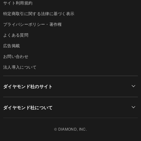
サイト利用規約
特定商取引に関する法律に基づく表示
プライバシーポリシー・著作権
よくある質問
広告掲載
お問い合わせ
法人導入について
ダイヤモンド社のサイト
Diamond Online(English)
ダイヤモンド社について
週刊ダイヤモンド
ダイヤモンド社TOP
DIAMONDハーバード・ビジネス・レビュー
© DIAMOND, INC.
会社概要
ダイヤモンドZAi（デジタル版）