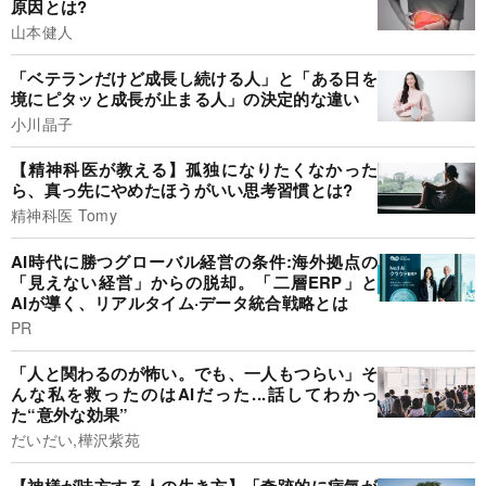
原因とは?
山本健人
「ベテランだけど成長し続ける人」と「ある日を
境にピタッと成長が止まる人」の決定的な違い
小川晶子
【精神科医が教える】孤独になりたくなかった
ら、真っ先にやめたほうがいい思考習慣とは?
精神科医 Tomy
AI時代に勝つグローバル経営の条件:海外拠点の
「見えない経営」からの脱却。「二層ERP」と
AIが導く、リアルタイム·データ統合戦略とは
PR
「人と関わるのが怖い。でも、一人もつらい」そ
んな私を救ったのはAIだった...話してわかっ
た“意外な効果”
だいだい,樺沢紫苑
【神様が味方する人の生き方】「奇跡的に病気が