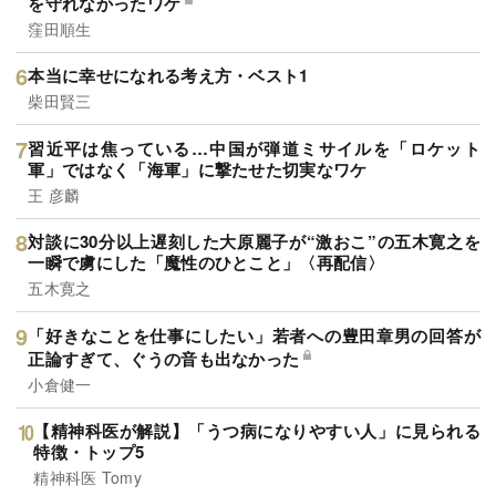
を守れなかったワケ
窪田順生
本当に幸せになれる考え方・ベスト1
柴田賢三
習近平は焦っている…中国が弾道ミサイルを「ロケット
軍」ではなく「海軍」に撃たせた切実なワケ
王 彦麟
対談に30分以上遅刻した大原麗子が“激おこ”の五木寛之を
一瞬で虜にした「魔性のひとこと」〈再配信〉
五木寛之
「好きなことを仕事にしたい」若者への豊田章男の回答が
正論すぎて、ぐうの音も出なかった
小倉健一
【精神科医が解説】「うつ病になりやすい人」に見られる
特徴・トップ5
精神科医 Tomy