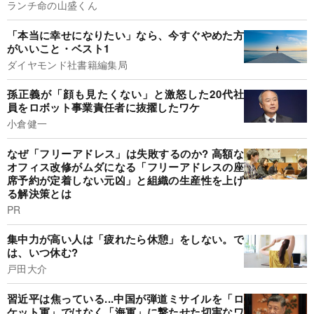
ランチ命の山盛くん
「本当に幸せになりたい」なら、今すぐやめた方
がいいこと・ベスト1
ダイヤモンド社書籍編集局
孫正義が「顔も見たくない」と激怒した20代社
員をロボット事業責任者に抜擢したワケ
小倉健一
なぜ「フリーアドレス」は失敗するのか? 高額な
オフィス改修がムダになる「フリーアドレスの座
席予約が定着しない元凶」と組織の生産性を上げ
る解決策とは
PR
集中力が高い人は「疲れたら休憩」をしない。で
は、いつ休む?
戸田大介
習近平は焦っている...中国が弾道ミサイルを「ロ
ケット軍」ではなく「海軍」に撃たせた切実なワ