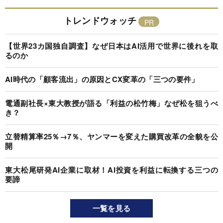
トレンドウォッチ
【世界23カ国独自調査】なぜ日本はAI活用で世界に後れを取
るのか
AI時代の「顧客流出」の原因とCX変革の「三つの要件」
電通副社長×東大教授が語る「利益の松竹梅」なぜ松を狙うべ
き？
立替精算率25％→7％、ヤンマーを変えた購買改革の全貌を公
開
東大松尾研発AI企業に取材！AI投資を利益に転換する三つの
要諦
一覧を見る