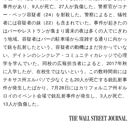
事件があり、9人が死亡、27人が負傷した。警察官がコナ
ー・ベッツ容疑者（24）を射殺した。警察によると、犠牲
者には容疑者の妹（22）も含まれていた。事件が起きたの
はバーやレストランが集まり週末の夜は多くの人でにぎわ
う地域。容疑者はバーの駐車場から混雑する通りに向かっ
て銃を乱射したという。容疑者の動機はまだ分かっていな
い。デイトンのシンクレア・コミュニティカレッジで心理
学を学んでいた。同校の広報担当者によると、2017年秋
に入学したが、在校生ではないという。この数時間前には
テキサス州エルパソで少なくとも20人が死亡する銃乱射事
件が発生したばかり。7月28日にはカリフォルニア州ギル
ロイのイベント会場で銃乱射事件が発生し、3人が死亡、
13人が負傷した。