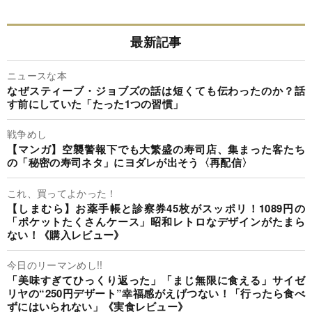
最新記事
ニュースな本
なぜスティーブ・ジョブズの話は短くても伝わったのか？話
す前にしていた「たった1つの習慣」
戦争めし
【マンガ】空襲警報下でも大繁盛の寿司店、集まった客たち
の「秘密の寿司ネタ」にヨダレが出そう〈再配信〉
これ、買ってよかった！
【しまむら】お薬手帳と診察券45枚がスッポリ！1089円の
「ポケットたくさんケース」昭和レトロなデザインがたまら
ない！《購入レビュー》
今日のリーマンめし!!
「美味すぎてひっくり返った」「まじ無限に食える」サイゼ
リヤの“250円デザート”幸福感がえげつない！「行ったら食べ
ずにはいられない」《実食レビュー》