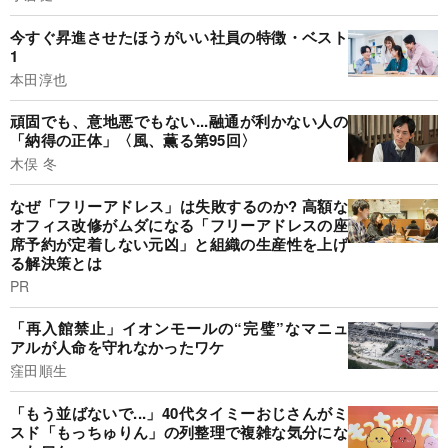
今すぐ昇進させたほうがいい社員の特徴・ベスト
1
本田淳也
頑固でも、意地悪でもない...融通が利かない人の
「納得の正体」〈風、薫る第95回〉
木俣 冬
なぜ「フリーアドレス」は失敗するのか? 高額な
オフィス改修がムダになる「フリーアドレスの座
席予約が定着しない元凶」と組織の生産性を上げ
る解決策とは
PR
「再入館禁止」イオンモールの“完璧”なマニュ
アルが人命を守れなかったワケ
窪田順生
「もう並ばないで...」40代タイミーおじさんがミ
スド「もっちゅりん」の列整理で複雑な気分にな