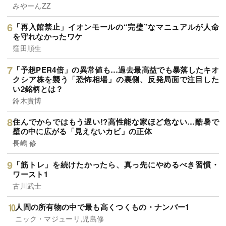
みやーんZZ
「再入館禁止」イオンモールの“完璧”なマニュアルが人命
を守れなかったワケ
窪田順生
「予想PER4倍」の異常値も…過去最高益でも暴落したキオ
クシア株を襲う「恐怖相場」の裏側、反発局面で注目した
い2銘柄とは？
鈴木貴博
住んでからではもう遅い!?高性能な家ほど危ない…酷暑で
壁の中に広がる「見えないカビ」の正体
長嶋 修
「筋トレ」を続けたかったら、真っ先にやめるべき習慣・
ワースト1
古川武士
人間の所有物の中で最も高くつくもの・ナンバー1
ニック・マジューリ,児島修