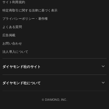
サイト利用規約
特定商取引に関する法律に基づく表示
プライバシーポリシー・著作権
よくある質問
広告掲載
お問い合わせ
法人導入について
ダイヤモンド社のサイト
Diamond Online(English)
ダイヤモンド社について
週刊ダイヤモンド
ダイヤモンド社TOP
DIAMONDハーバード・ビジネス・レビュー
© DIAMOND, INC.
会社概要
ダイヤモンドZAi（デジタル版）