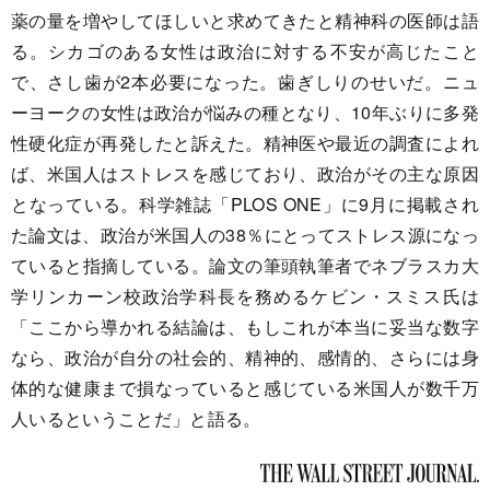
薬の量を増やしてほしいと求めてきたと精神科の医師は語
る。シカゴのある女性は政治に対する不安が高じたこと
で、さし歯が2本必要になった。歯ぎしりのせいだ。ニュ
ーヨークの女性は政治が悩みの種となり、10年ぶりに多発
性硬化症が再発したと訴えた。精神医や最近の調査によれ
ば、米国人はストレスを感じており、政治がその主な原因
となっている。科学雑誌「PLOS ONE」に9月に掲載され
た論文は、政治が米国人の38％にとってストレス源になっ
ていると指摘している。論文の筆頭執筆者でネブラスカ大
学リンカーン校政治学科長を務めるケビン・スミス氏は
「ここから導かれる結論は、もしこれが本当に妥当な数字
なら、政治が自分の社会的、精神的、感情的、さらには身
体的な健康まで損なっていると感じている米国人が数千万
人いるということだ」と語る。