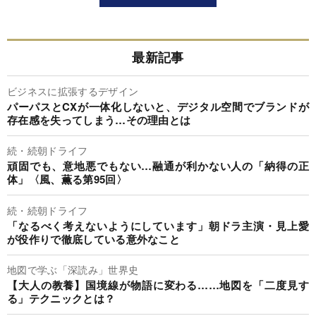
最新記事
ビジネスに拡張するデザイン
パーパスとCXが一体化しないと、デジタル空間でブランドが
存在感を失ってしまう…その理由とは
続・続朝ドライフ
頑固でも、意地悪でもない…融通が利かない人の「納得の正
体」〈風、薫る第95回〉
続・続朝ドライフ
「なるべく考えないようにしています」朝ドラ主演・見上愛
が役作りで徹底している意外なこと
地図で学ぶ「深読み」世界史
【大人の教養】国境線が物語に変わる……地図を「二度見す
る」テクニックとは？