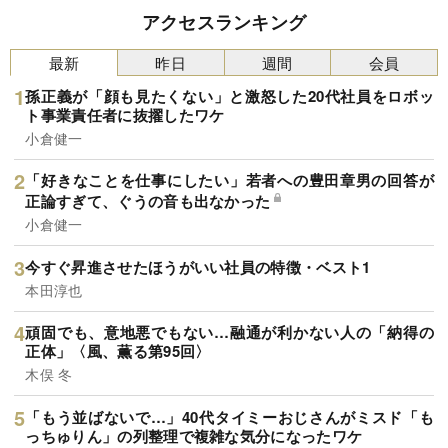
アクセスランキング
最新
昨日
週間
会員
孫正義が「顔も見たくない」と激怒した20代社員をロボッ
ト事業責任者に抜擢したワケ
小倉健一
「好きなことを仕事にしたい」若者への豊田章男の回答が
正論すぎて、ぐうの音も出なかった
小倉健一
今すぐ昇進させたほうがいい社員の特徴・ベスト1
本田淳也
頑固でも、意地悪でもない…融通が利かない人の「納得の
正体」〈風、薫る第95回〉
木俣 冬
「もう並ばないで…」40代タイミーおじさんがミスド「も
っちゅりん」の列整理で複雑な気分になったワケ