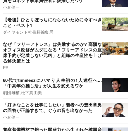
員をロボット事業責任者に抜擢したワケ
小倉健一
【老後】ひとりぼっちにならないために今すべき
こと・ベスト1
ダイヤモンド社書籍編集局
なぜ「フリーアドレス」は失敗するのか? 高額な
オフィス改修がムダになる「フリーアドレスの座
席予約が定着しない元凶」と組織の生産性を上げ
る解決策とは
PR
60代でtimeleszにハマり人生初の1人遠征へ...
「中高年の推し活」が人生を変えるワケ
劇団雌猫,松下真由美
「好きなことを仕事にしたい」若者への豊田章男
の回答が正論すぎて、ぐうの音も出なかった
小倉健一
警察装備機材で培った開発力から生まれた純国産