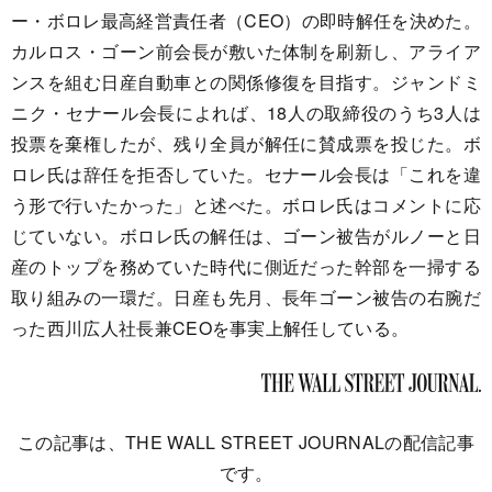
ー・ボロレ最高経営責任者（CEO）の即時解任を決めた。
カルロス・ゴーン前会長が敷いた体制を刷新し、アライア
ンスを組む日産自動車との関係修復を目指す。ジャンドミ
ニク・セナール会長によれば、18人の取締役のうち3人は
投票を棄権したが、残り全員が解任に賛成票を投じた。ボ
ロレ氏は辞任を拒否していた。セナール会長は「これを違
う形で行いたかった」と述べた。ボロレ氏はコメントに応
じていない。ボロレ氏の解任は、ゴーン被告がルノーと日
産のトップを務めていた時代に側近だった幹部を一掃する
取り組みの一環だ。日産も先月、長年ゴーン被告の右腕だ
った西川広人社長兼CEOを事実上解任している。
この記事は、THE WALL STREET JOURNALの配信記事
です。