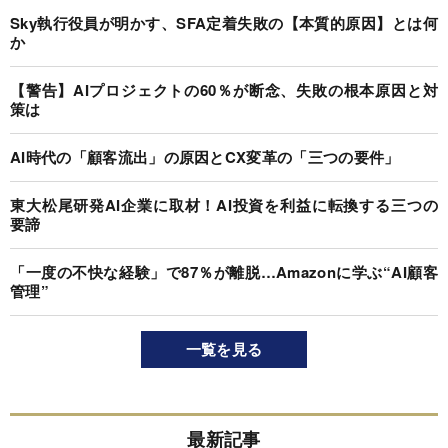
Sky執行役員が明かす、SFA定着失敗の【本質的原因】とは何
か
【警告】AIプロジェクトの60％が断念、失敗の根本原因と対
策は
AI時代の「顧客流出」の原因とCX変革の「三つの要件」
東大松尾研発AI企業に取材！AI投資を利益に転換する三つの
要諦
「一度の不快な経験」で87％が離脱…Amazonに学ぶ“AI顧客
管理”
一覧を見る
最新記事