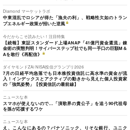
Diamond マーケットラボ
中東混乱でロシアが得た「漁夫の利」、戦略性欠如のトラン
プエネルギー政策が招いた逆風
今だからこそ読みたい！注目特集
【続報】東証スタンダード上場ANAP「41億円資金還流」錬
金術の実態判明！サイバーステップ社でも同一手口の巨額M＆
Aを敢行《再配信》
ダイヤモンドZAi NISA投信グランプリ2026
7月の日経平均急落でも日本株投資信託に高水準の資金が流
入！インデックスとアクティブの動きから見えた個人投資家
の「強気姿勢」【投資信託の最前線】
ニュースな本
スマホが使えないので…「演歌界の貴公子」を追う90代祖母
を孫が応援するワケ
ニュースな本
え、こんなにあるの？パナソニック、りそな銀行、ユニク