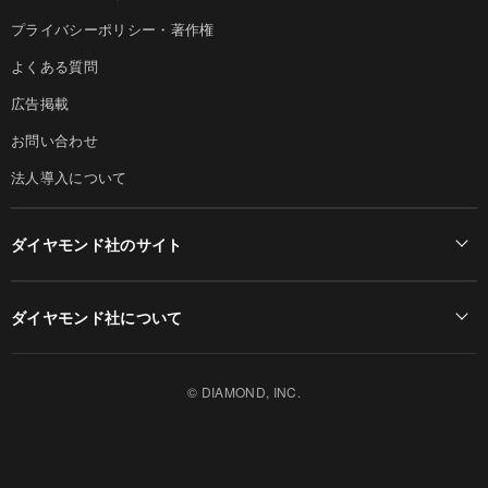
プライバシーポリシー・著作権
よくある質問
広告掲載
お問い合わせ
法人導入について
ダイヤモンド社のサイト
Diamond Online(English)
ダイヤモンド社について
週刊ダイヤモンド
ダイヤモンド社TOP
DIAMONDハーバード・ビジネス・レビュー
© DIAMOND, INC.
会社概要
ダイヤモンドZAi（デジタル版）
採用情報
書籍オンライン
お知らせ
ザイ・オンライン