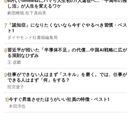
60代でtimeleszにハマり人生初の1人遠征へ…「中高年の推
し活」が人生を変えるワケ
劇団雌猫,松下真由美
「認知症」になりたくないなら今すぐやるべき習慣・ベス
ト1
ダイヤモンド社書籍編集局
習近平が招いた「半導体不足」の代償…中国AI戦略に広が
る深刻なひずみ
王 彦麟
仕事ができない人はまず「スキル」を磨く。では、仕事が
できる人はまず「何」をする？
照宮遼子
今すぐ昇進させたほうがいい社員の特徴・ベスト1
本田淳也