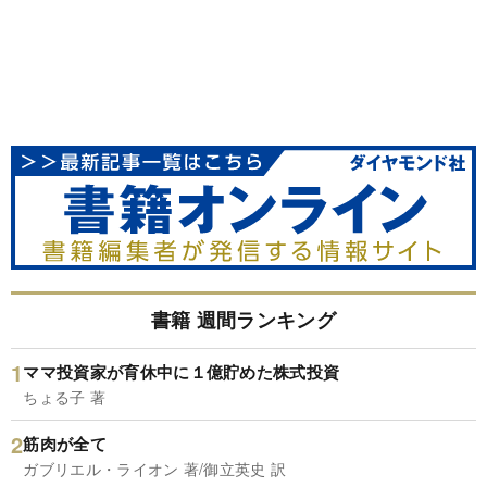
書籍 週間ランキング
ママ投資家が育休中に１億貯めた株式投資
ちょる子 著
筋肉が全て
ガブリエル・ライオン 著/御立英史 訳