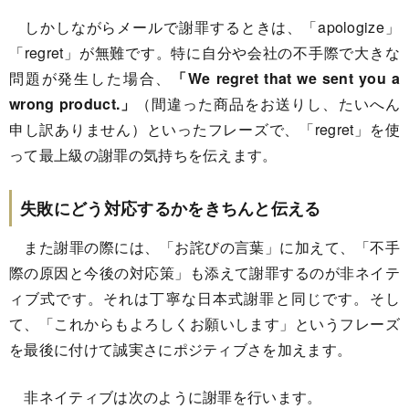
しかしながらメールで謝罪するときは、「apologize」
「regret」が無難です。特に自分や会社の不手際で大きな
問題が発生した場合、
「We regret that we sent you a
wrong product.」
（間違った商品をお送りし、たいへん
申し訳ありません）といったフレーズで、「regret」を使
って最上級の謝罪の気持ちを伝えます。
失敗にどう対応するかをきちんと伝える
また謝罪の際には、「お詫びの言葉」に加えて、「不手
際の原因と今後の対応策」も添えて謝罪するのが非ネイテ
ィブ式です。それは丁寧な日本式謝罪と同じです。そし
て、「これからもよろしくお願いします」というフレーズ
を最後に付けて誠実さにポジティブさを加えます。
非ネイティブは次のように謝罪を行います。