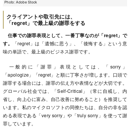
Photo: Adobe Stock
クライアントや取引先には、
「regret」で最上級の謝罪をする
仕事での謝罪表現として、一番丁寧なのが「regret」で
す。
「regret」は「遺憾に思う」、「後悔する」という意
味の単語で、最上級のビジネス謝罪です。
一般的に「謝罪」表現としては、「sorry」
「apologize」「regret」と順に丁寧さが増します。口頭で
謝罪する場合には、謝罪の伝え方や表情などが大切です。
グローバル社会では、「Self-Critical」（常に自戒し、内
省し、向上心に富み、自己改善に努めること）を推奨して
います。私のマイクロソフトの同僚たちは、自分の非を認
める表現である「very sorry」や「truly sorry」を使って謝
罪しています。