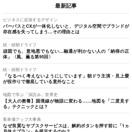
最新記事
ビジネスに拡張するデザイン
パーパスとCXが一体化しないと、デジタル空間でブランドが
存在感を失ってしまう…その理由とは
続・続朝ドライフ
頑固でも、意地悪でもない…融通が利かない人の「納得の正
体」〈風、薫る第95回〉
続・続朝ドライフ
「なるべく考えないようにしています」朝ドラ主演・見上愛
が役作りで徹底している意外なこと
地図で学ぶ「深読み」世界史
【大人の教養】国境線が物語に変わる……地図を「二度見す
る」テクニックとは？
客単価アップ大事典
なぜ良質なサブスクサービスは、解約ボタンを押す前に「1ヵ
月休止プラン」を提示するのか？