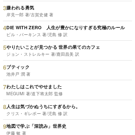
嫌われる勇気
岸見一郎 著/古賀史健 著
DIE WITH ZERO 人生が豊かになりすぎる究極のルール
ビル・パーキンス 著/児島 修 訳
やりたいことが見つかる 世界の果てのカフェ
ジョン・ストレルキー 著/鹿田昌美 訳
ブティック
池井戸 潤 著
わたしはこれでやせました
MEGUMI 著/道下将太郎 監修
人生は気づかぬうちにすぎるから。
クリス・ギレボー 著/児島 修 訳
地図で学ぶ「深読み」世界史
伊藤 敏 著