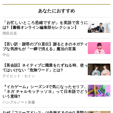
あなたにおすすめ
「お忙しいところ恐縮ですが」を英語で言うに
は?【書籍オンライン編集部セレクション】
岡田兵吾
【言い訳・謝罪のプロ直伝】謝るときのネガティ
ブな気持ちが「一瞬で消える」魔法の言葉
中山
【英会話】ネイティブに職業をたずねる時、使っ
てはいけない「危険ワード」とは?
デイビッド・セイン
『イカゲーム』シーズン3で気になったセリフ、
「ネガ チャルモッテッソヨ」って日本語でどう
いう意味?
ハングルノート加藤
なぜ「フリーアドレス」は失敗するのか? 高額な