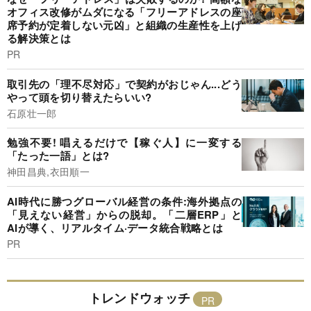
オフィス改修がムダになる「フリーアドレスの座
席予約が定着しない元凶」と組織の生産性を上げ
る解決策とは
PR
取引先の「理不尽対応」で契約がおじゃん...どう
やって頭を切り替えたらいい?
石原壮一郎
勉強不要! 唱えるだけで【稼ぐ人】に一変する
「たった一語」とは?
神田昌典,衣田順一
AI時代に勝つグローバル経営の条件:海外拠点の
「見えない経営」からの脱却。「二層ERP」と
AIが導く、リアルタイム·データ統合戦略とは
PR
トレンドウォッチ