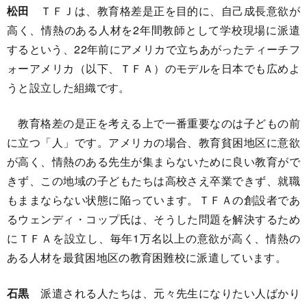
松田
ＴＦＪは、教育格差是正を目的に、自己成長意欲が
高く、情熱のある人材を2年間教師として学校現場に派遣
するという、22年前にアメリカで立ちあがったティーチフ
ォーアメリカ（以下、ＴＦＡ）のモデルを日本でも広めよ
うと設立した組織です。
教育格差の是正を考える上で一番重要なのは子どもの前
に立つ「人」です。アメリカの場合、教育貧困地区に意欲
が高く、情熱のある先生が集まらないために良い教育がで
きず、この地域の子どもたちは高校さえ卒業できず、就職
もままならない状態に陥っています。ＴＦＡの創設者であ
るウェンディ・コップ氏は、そうした問題を解決するため
にＴＦＡを設立し、毎年1万名以上の意欲が高く、情熱の
ある人材を最貧困地区の教育困難校に派遣しています。
石黒
派遣される人たちは、元々先生になりたい人ばかり