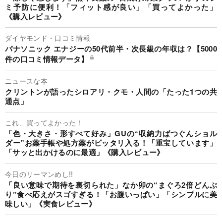
ミ予防に便利！「フィット感が良い」「買ってよかった」
《購入レビュー》
ダイヤモンド・口コミ情報
パナソニック エナジーの50代前半・次長級の年収は？【5000
件の口コミ情報データ】
ニュースな本
クリントンが語ったシロアリ・クモ・人間の「たった1つの共
通点」
これ、買ってよかった！
「色・大きさ・形すべて好み」GUの“収納力ばつぐんショル
ダー”お薬手帳や処方薬がピッタリ入る！「重宝しています」
「サッと出かけるのに最適」《購入レビュー》
今日のリーマンめし!!
「良い意味で期待を裏切られた」なか卯の“まぐろ2倍どんぶ
り”食べ応えがスゴすぎる！「お腹いっぱい」「シンプルに美
味しい」《実食レビュー》