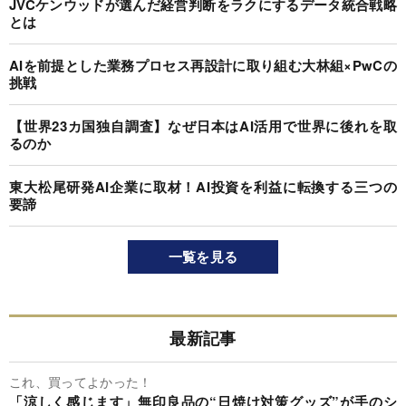
JVCケンウッドが選んだ経営判断をラクにするデータ統合戦略
とは
AIを前提とした業務プロセス再設計に取り組む大林組×PwCの
挑戦
【世界23カ国独自調査】なぜ日本はAI活用で世界に後れを取
るのか
東大松尾研発AI企業に取材！AI投資を利益に転換する三つの
要諦
一覧を見る
最新記事
これ、買ってよかった！
「涼しく感じます」無印良品の“日焼け対策グッズ”が手のシ