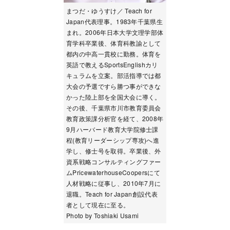
まつだ・ゆうすけ／ Teach for
Japan代表理事。1983年千葉県生
まれ。2006年日本大学文理学部体
育学科卒業後、体育科教諭として
都内の中高一貫校に勤務。体育を
英語で教えるSportsEnglishカリ
キュラムを立案。部活指導では都
大会の予選ですら勝つ事ができな
かった陸上部を全国大会に導く。
その後、千葉県市川市教育委員会
教育政策課分析官を経て、2008年
9月ハーバード教育大学院修士課
程(教育リーダーシップ専攻)へ進
学し、修士号を取得。卒業後、外
資系戦略コンサルティングファー
ムPricewaterhouseCoopersにて
人材戦略に従事し、2010年7月に
退職。Teach for Japan創設代表
者として現在に至る。
Photo by Toshiaki Usami