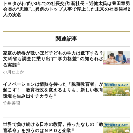
トヨタがわずか3年での社長交代!新社長・近健太氏は豊田章男
会長の“忠臣”...異例のトップ人事で浮上した未来の社長候補2
人の実名
関連記事
家庭の所得が低いほど子どもの学力は低下する？
文科省も調査に乗り出す“学力格差”の知られざ
る実態
小川たまか
イノベーションは情熱を持った「脱藩教育者」が
起こす！ 教育行政を変えるよりも、新しい教育
環境を生み出すチカラを
竹井善昭
世界で負け続ける日本の教育。待ったなしの「教
育革命」を担うのはＮＰＯと企業