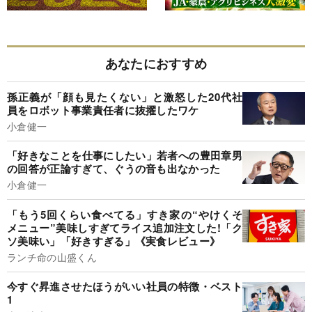
あなたにおすすめ
孫正義が「顔も見たくない」と激怒した20代社
員をロボット事業責任者に抜擢したワケ
小倉健一
「好きなことを仕事にしたい」若者への豊田章男
の回答が正論すぎて、ぐうの音も出なかった
小倉健一
「もう5回くらい食べてる」すき家の“やけくそ
メニュー”美味しすぎてライス追加注文した!「ク
ソ美味い」「好きすぎる」《実食レビュー》
ランチ命の山盛くん
今すぐ昇進させたほうがいい社員の特徴・ベスト
1