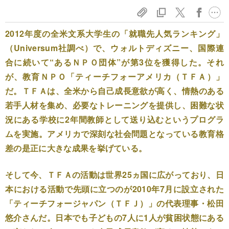
2012年度の全米文系大学生の「就職先人気ランキング」
（Universum社調べ）で、ウォルトディズニー、国際連
合に続いて“あるＮＰＯ団体”が第3位を獲得した。それ
が、教育ＮＰＯ「ティーチフォーアメリカ（ＴＦＡ）」
だ。ＴＦＡは、全米から自己成長意欲が高く、情熱のある
若手人材を集め、必要なトレーニングを提供し、困難な状
況にある学校に2年間教師として送り込むというプログラ
ムを実施。アメリカで深刻な社会問題となっている教育格
差の是正に大きな成果を挙げている。
そして今、ＴＦＡの活動は世界25ヵ国に広がっており、日
本における活動で先頭に立つのが2010年7月に設立された
「ティーチフォージャパン（ＴＦＪ）」の代表理事・松田
悠介さんだ。日本でも子どもの7人に1人が貧困状態にある