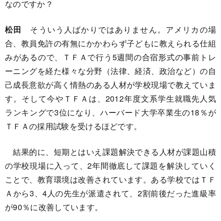
なのですか？
松田
そういう人ばかりではありません。アメリカの場
合、教員免許の有無にかかわらず子どもに教えられる仕組
みがあるので、ＴＦＡで行う5週間の合宿形式の事前トレ
ーニングを経た様々な分野（法律、経済、政治など）の自
己成長意欲が高く情熱のある人材が学校現場で教えていま
す。そして今やＴＦＡは、2012年度文系学生就職先人気
ランキングで3位になり、ハーバード大学卒業生の18％が
ＴＦＡの採用試験を受けるほどです。
結果的に、短期とはいえ課題解決できる人材が課題山積
の学校現場に入って、2年間徹底して課題を解決していく
ことで、教育環境は改善されています。ある学校ではＴＦ
Ａから3、4人の先生が派遣されて、2割前後だった進級率
が90％に改善しています。