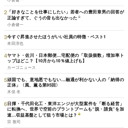
「好きなことを仕事にしたい」若者への豊田章男の回答が
正論すぎて、ぐうの音も出なかった
小倉健一
今すぐ昇進させたほうがいい社員の特徴・ベスト1
本田淳也
ヤマト・佐川・日本郵便…宅配便の「取扱個数」増加率ト
ップはどこ？【10月から10％値上げも】
カーゴニュース
頑固でも、意地悪でもない…融通が利かない人の「納得の
正体」〈風、薫る第95回〉
木俣 冬
日揮・千代田化工・東洋エンジが大型案件を「断る経営」
に転換へ、世界で空前のプラントブームも“脱・請負”を加
速…収益基盤として狙う市場とは？
宗 敦司