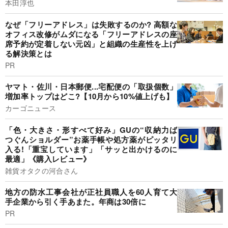
本田淳也
なぜ「フリーアドレス」は失敗するのか? 高額な
オフィス改修がムダになる「フリーアドレスの座
席予約が定着しない元凶」と組織の生産性を上げ
る解決策とは
PR
ヤマト・佐川・日本郵便...宅配便の「取扱個数」
増加率トップはどこ?【10月から10%値上げも】
カーゴニュース
「色・大きさ・形すべて好み」GUの“収納力ば
つぐんショルダー”お薬手帳や処方薬がピッタリ
入る!「重宝しています」「サッと出かけるのに
最適」《購入レビュー》
雑貨オタクの河合さん
地方の防水工事会社が正社員職人を60人育て大
手企業から引く手あまた。年商は30倍に
PR