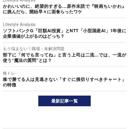
かわいいのに、絶望的すぎる…原作未読で『映画ちいかわ』
に挑んだら、開始早々に面食らったワケ
Lifestyle Analysis
ソフトバンクG「巨額AI投資」とNTT「小型国産AI」1年後に
企業価値が上がるのはどっち？
もう悩まない！職場・未解決問題
部下に「何でも言ってね」と言う上司は二流…では、一流が
使う“魔法の質問”とは？
株トレ
株で勝てる人は見逃さない「すぐに損切りすべきチャート」
の特徴
最新記事一覧