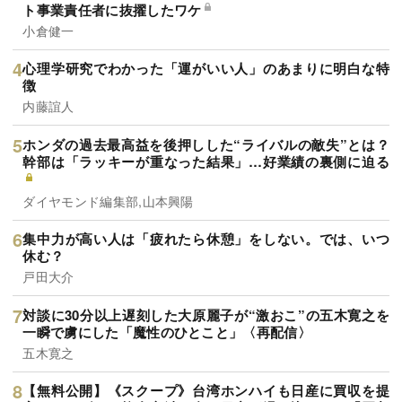
ト事業責任者に抜擢したワケ
小倉健一
心理学研究でわかった「運がいい人」のあまりに明白な特
徴
内藤誼人
ホンダの過去最高益を後押しした“ライバルの敵失”とは？
幹部は「ラッキーが重なった結果」…好業績の裏側に迫る
ダイヤモンド編集部,山本興陽
集中力が高い人は「疲れたら休憩」をしない。では、いつ
休む？
戸田大介
対談に30分以上遅刻した大原麗子が“激おこ”の五木寛之を
一瞬で虜にした「魔性のひとこと」〈再配信〉
五木寛之
【無料公開】《スクープ》台湾ホンハイも日産に買収を提