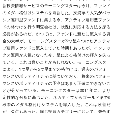
新投資情報サービスのモーニングスターは今月、ファンド
のメダル格付けシステムを刷新した。投資家の人気がパッ
シブ運用型ファンドに集まる今、アクティブ運用型ファン
ドの格付けを行う調査会社は、状況に対応する方法を探る
必要があるのだ。かつては、ファンドに新たに流入する資
金の大半が、モーニングスターが5つ星をつけたアクティ
ブ運用ファンドに流入していた時期もあったが、インデッ
クス運用が人気となった今、星による格付けの輝きを失っ
ている。これは良いことかもしれない。モーニングスター
による、1つ星から5つ星までの格付けは、過去のパフォー
マンスやボラティリティに基づいており、将来のパフォー
マンスやボラティリティの予測はあまり正確にできないこ
とが分かっている。モーニングスターは2011年に、より
定性的な分析に基づいた、ネガティブからゴールドまで5
段階のメダル格付けシステムを導入した。これは改善だ
が、欠点もあった。同じ投資カテゴリーにおいて、競合す