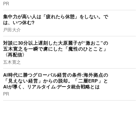
PR
集中力が高い人は「疲れたら休憩」をしない。で
は、いつ休む?
戸田大介
対談に30分以上遅刻した大原麗子が“激おこ”の
五木寛之を一瞬で虜にした「魔性のひとこと」
〈再配信〉
五木寛之
AI時代に勝つグローバル経営の条件:海外拠点の
「見えない経営」からの脱却。「二層ERP」と
AIが導く、リアルタイム·データ統合戦略とは
PR