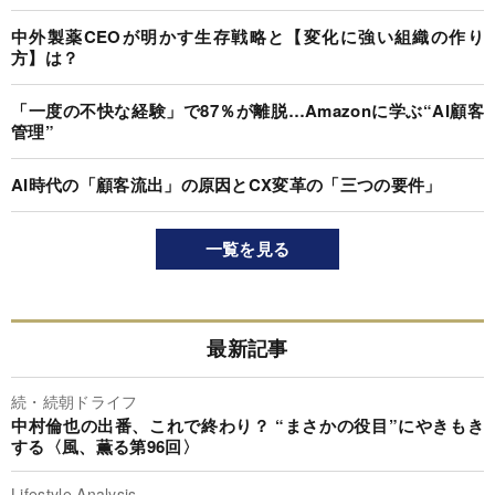
中外製薬CEOが明かす生存戦略と【変化に強い組織の作り
方】は？
「一度の不快な経験」で87％が離脱…Amazonに学ぶ“AI顧客
管理”
AI時代の「顧客流出」の原因とCX変革の「三つの要件」
一覧を見る
最新記事
続・続朝ドライフ
中村倫也の出番、これで終わり？ “まさかの役目”にやきもき
する〈風、薫る第96回〉
Lifestyle Analysis