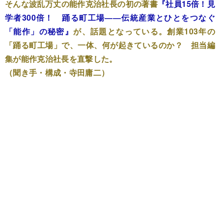
そんな波乱万丈の能作克治社長の初の著書
『社員15倍！見
学者300倍！ 踊る町工場――伝統産業とひとをつなぐ
「能作」の秘密』
が、話題となっている。創業103年の
「踊る町工場」で、一体、何が起きているのか？ 担当編
集が能作克治社長を直撃した。
（聞き手・構成・寺田庸二）