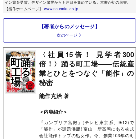
イン賞を受賞。デザイン業界からも注目を集めている。本書が初の著書。
【能作ホームページ】
www.nousaku.co.jp
【著者からのメッセージ】
次のページ
〈社員15倍！ 見学者300
倍！〉踊る町工場――伝統産
業とひとをつなぐ「能作」の
秘密
能作克治 著
＜内容紹介＞
『カンブリア宮殿』(テレビ東京系、9/12)で
「能作」が話題沸騰! 富山・新高岡にある株式
会社能作トップの処女作。今、創業103年の町