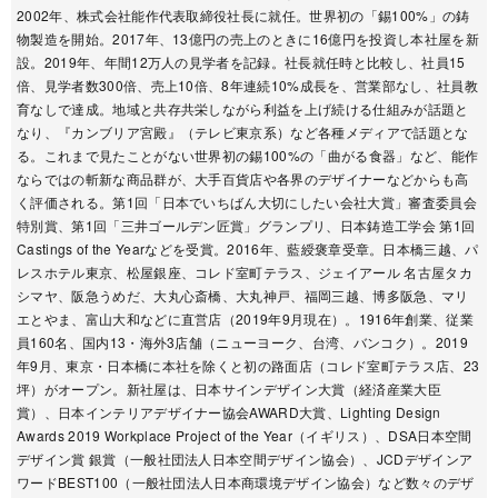
2002年、株式会社能作代表取締役社長に就任。世界初の「錫100%」の鋳
物製造を開始。2017年、13億円の売上のときに16億円を投資し本社屋を新
設。2019年、年間12万人の見学者を記録。社長就任時と比較し、社員15
倍、見学者数300倍、売上10倍、8年連続10%成長を、営業部なし、社員教
育なしで達成。地域と共存共栄しながら利益を上げ続ける仕組みが話題と
なり、『カンブリア宮殿』（テレビ東京系）など各種メディアで話題とな
る。これまで見たことがない世界初の錫100%の「曲がる食器」など、能作
ならではの斬新な商品群が、大手百貨店や各界のデザイナーなどからも高
く評価される。第1回「日本でいちばん大切にしたい会社大賞」審査委員会
特別賞、第1回「三井ゴールデン匠賞」グランプリ、日本鋳造工学会 第1回
Castings of the Yearなどを受賞。2016年、藍綬褒章受章。日本橋三越、パ
レスホテル東京、松屋銀座、コレド室町テラス、ジェイアール 名古屋タカ
シマヤ、阪急うめだ、大丸心斎橋、大丸神戸、福岡三越、博多阪急、マリ
エとやま、富山大和などに直営店（2019年9月現在）。1916年創業、従業
員160名、国内13・海外3店舗（ニューヨーク、台湾、バンコク）。2019
年9月、東京・日本橋に本社を除くと初の路面店（コレド室町テラス店、23
坪）がオープン。新社屋は、日本サインデザイン大賞（経済産業大臣
賞）、日本インテリアデザイナー協会AWARD大賞、Lighting Design
Awards 2019 Workplace Project of the Year（イギリス）、DSA日本空間
デザイン賞 銀賞（一般社団法人日本空間デザイン協会）、JCDデザインア
ワードBEST100（一般社団法人日本商環境デザイン協会）など数々のデザ