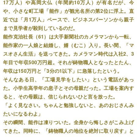
17万人）や高岡大仏（年間約10万人）が有名だが、今
や、小さな町工場「能作」が観光名所の第2位に浮上。直
近では「月1万人」ペースで、ビジネスパーソンから親子
まで見学者が殺到しているのだ。
能作克治社長（61）は大手新聞社のカメラマンから一転、
能作家の一人娘と結婚し、婿（むこ）入り。長い間、「マ
スオさん生活」を送ってきた。カメラマン時代は入社2、3
年目で年収500万円超。それが鋳物職人となったとたん、
年収は150万円と「3分の1以下」に急落したという。
そんなある日、「工場見学をしたい」という電話があっ
た。小学生高学年の息子とその母親だった。工場を案内す
ると、その母親は、信じられないひと言を放った。
「よく見なさい。ちゃんと勉強しないと、あのおじさんみ
たいになるわよ」
その瞬間、能作は凍りついた。全身から悔しさがこみ上げ
てきた。同時に、「鋳物職人の地位を絶対に取り戻す」と