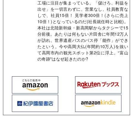
工場に注目が集まっている。「儲けろ、利益を
出せ」を一切言わずに、営業なし、社員教育な
しで、社員15倍！ 見学者300倍！(さらに売上
10倍！)となっているのだ(社長就任時と比較)。
本社は北陸新幹線・新高岡駅からタクシーで15
分前後。あたりは何もない片田舎に年間12万人
が訪れ、世界遺産バスのバス停「能作」ができ
たという。今や高岡大仏(年間約10万人)を抜い
て高岡市内の観光スポット第2位に浮上。“富山
の奇跡"はなぜ起きたのか?