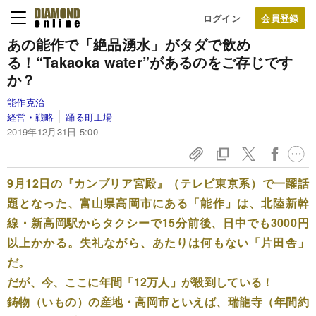
ログイン
あの能作で
「絶品湧水」がタダで飲め
る！
“Takaoka water”があるのを
ご存じです
か？
能作克治
経営・戦略
踊る町工場
2019年12月31日 5:00
9月12日の『カンブリア宮殿』（テレビ東京系）で一躍話
題となった、富山県高岡市にある「能作」は、北陸新幹
線・新高岡駅からタクシーで15分前後、日中でも3000円
以上かかる。失礼ながら、あたりは何もない「片田舎」
だ。
だが、今、ここに年間「12万人」が殺到している！
鋳物（いもの）の産地・高岡市といえば、瑞龍寺（年間約