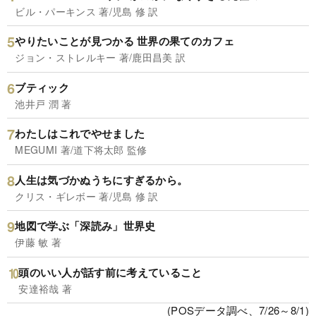
ビル・パーキンス 著/児島 修 訳
やりたいことが見つかる 世界の果てのカフェ
ジョン・ストレルキー 著/鹿田昌美 訳
ブティック
池井戸 潤 著
わたしはこれでやせました
MEGUMI 著/道下将太郎 監修
人生は気づかぬうちにすぎるから。
クリス・ギレボー 著/児島 修 訳
地図で学ぶ「深読み」世界史
伊藤 敏 著
頭のいい人が話す前に考えていること
安達裕哉 著
(POSデータ調べ、7/26～8/1)