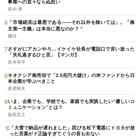
事業への並々ならぬ思い
長内 厚
「市場経済は最悪である――それ以外を除いては」。「株
主第一主義」は本当に悪なのか？
橘玲
さすがにアカンやろ…イケイケ社長が電話口で言い放った
「失礼過ぎるひと言」【マンガ】
岩本有平
キオクシア株売却で「2.5兆円大儲け」の米ファンドから日
本企業が学ぶべきこと
真壁昭夫
いま、企業でも、学校でも、家庭でも実践したい“優しいコ
ミュニケーション”とは？
福島宏之
「大雪で納品が遅れました」詫びる松下電器にトヨタが放
った言葉がド正論すぎてぐうの音も出ない