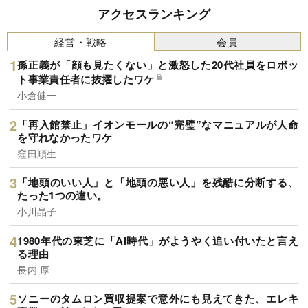
アクセスランキング
経営・戦略
会員
孫正義が「顔も見たくない」と激怒した20代社員をロボッ
ト事業責任者に抜擢したワケ
小倉健一
「再入館禁止」イオンモールの“完璧”なマニュアルが人命
を守れなかったワケ
窪田順生
「地頭のいい人」と「地頭の悪い人」を残酷に分断する、
たった1つの違い。
小川晶子
1980年代の東芝に「AI時代」がようやく追い付いたと言え
る理由
長内 厚
ソニーのタムロン買収提案で意外にも見えてきた、エレキ