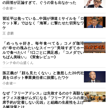
の回答が正論すぎて、ぐうの音も出なかった
小倉健一
習近平は焦っている...中国が弾道ミサイルを「ロ
ケット軍」ではなく「海軍」に撃たせた切実なワ
ケ
王 彦麟
「めっちゃ好き。毎年食べてる」コメダ珈琲
の“幸せの塊みたいなスイーツ”美味すぎてホー
ルで食べたい!「1口ごとに満足感」「コメダでい
ちばん美味い」《実食レビュー》
ランチ命の山盛くん
孫正義が「顔も見たくない」と激怒した20代社
員をロボット事業責任者に抜擢したワケ
小倉健一
なぜ「フリーアドレス」は失敗するのか? 高額な
オフィス改修がムダになる「フリーアドレスの座
席予約が定着しない元凶」と組織の生産性を上げ
る解決策とは