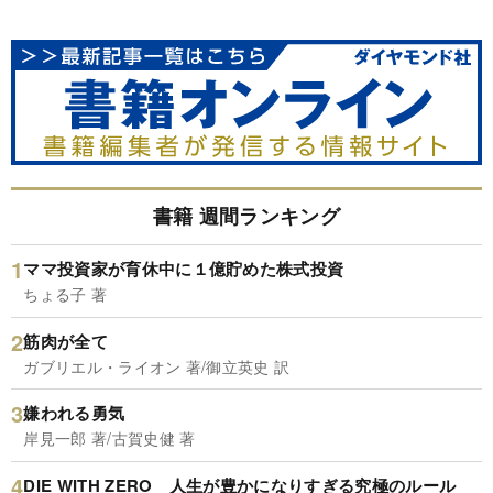
書籍 週間ランキング
ママ投資家が育休中に１億貯めた株式投資
ちょる子 著
筋肉が全て
ガブリエル・ライオン 著/御立英史 訳
嫌われる勇気
岸見一郎 著/古賀史健 著
DIE WITH ZERO 人生が豊かになりすぎる究極のルール