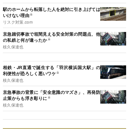
駅のホームから転落した人を絶対に引き上げては
いけない理由
リスク対策.com
京急踏切事故で垣間見える安全対策の問題点、他
の私鉄と何が違ったか
枝久保達也
相鉄・JR直通で誕生する「羽沢横浜国大駅」の
利便性が恐ろしく悪いワケ
枝久保達也
京急事故の背景に「安全意識のマズさ」、再発防
止策からも浮き彫りに
枝久保達也