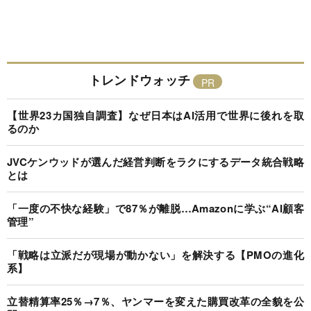
トレンドウォッチ
【世界23カ国独自調査】なぜ日本はAI活用で世界に後れを取
るのか
JVCケンウッドが選んだ経営判断をラクにするデータ統合戦略
とは
「一度の不快な経験」で87％が離脱…Amazonに学ぶ“AI顧客
管理”
「戦略は立派だが現場が動かない」を解決する【PMOの進化
系】
立替精算率25％→7％、ヤンマーを変えた購買改革の全貌を公