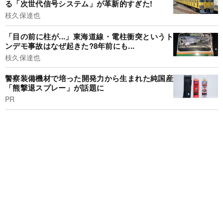
る「次世代信号システム」が革新的すぎた!
枝久保達也
「目の前に柱が...」東海道線・電柱衝突というト
ンデモ事故はなぜ起きた?8年前にも...
枝久保達也
警察装備機材で培った開発力から生まれた純国産
「熊撃退スプレー」が話題に
PR