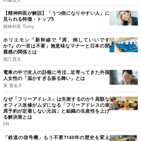
【精神科医が解説】「うつ病になりやすい人」に
見られる特徴・トップ5
精神科医 Tomy
ホリエモン「新幹線で『席、倒していいです
か?』の一言は不要」無意味なマナーと日本の閉
塞感の関係とは
堀江貴文
電車の中で友人の訃報に号泣...近寄ってきた外国
人女性の「温かすぎる振る舞い」とは
東 香名子
なぜ「フリーアドレス」は失敗するのか? 高額な
オフィス改修がムダになる「フリーアドレスの座
席予約が定着しない元凶」と組織の生産性を上げ
る解決策とは
PR
「鉄道の信号機」もう不要?140年の歴史を変え