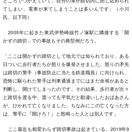
ところでつかえていて、自分の車が踏切内に閉じ込められ
てしまい、電車が来てしまうことは多いんです」（小川
氏、以下同）
2005年に起きた東武伊勢崎線竹ノ塚駅に隣接する「開
かずの踏切」での事故もその典型例だろう。
「ここは開かずの踏切として地元では知られており、ある
日ついに歩行者たちが怒りを爆発させました。怒りの矛先
は踏切の警手（事故防止に当たる鉄道職員）に向けられ、
恐怖に駆られた警手は列車通過までにはまだ余裕があると
判断し、開けてしまったのです。その結果、歩行者が次々
と踏切を渡る中、渡っても平気だと勘違いしたおばあさん
が、ひかれて亡くなりました。ちなみにこの亡くなった方
は、警手に『開けろ！』と怒鳴った人とは別人です」
ここ最近も相変わらず踏切事故は起きている。2019年9