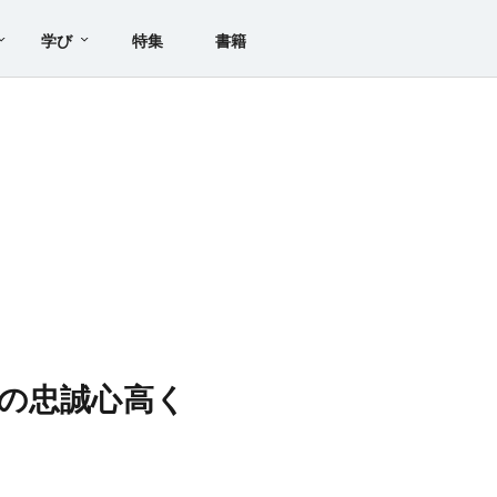
学び
特集
書籍
の忠誠心高く