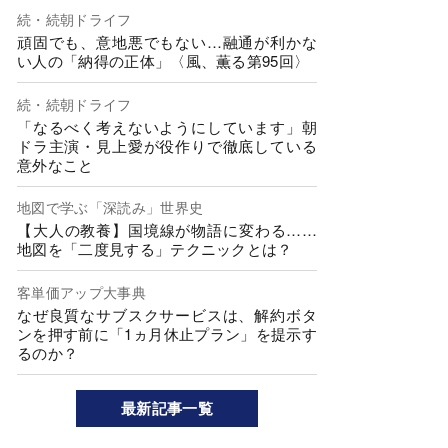
続・続朝ドライフ
頑固でも、意地悪でもない…融通が利かな
い人の「納得の正体」〈風、薫る第95回〉
続・続朝ドライフ
「なるべく考えないようにしています」朝
ドラ主演・見上愛が役作りで徹底している
意外なこと
地図で学ぶ「深読み」世界史
【大人の教養】国境線が物語に変わる……
地図を「二度見する」テクニックとは？
客単価アップ大事典
なぜ良質なサブスクサービスは、解約ボタ
ンを押す前に「1ヵ月休止プラン」を提示す
るのか？
最新記事一覧