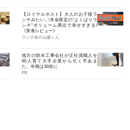
【ロイヤルホスト】大人のお子様ラ
ンチみたい...!木金限定の“よくばりラ
ンチ”ボリューム満点で幸せすぎる!
《実食レビュー》
ランチ命の山盛くん
地方の防水工事会社が正社員職人を
60人育て大手企業から引く手あま
た。年商は30倍に
PR