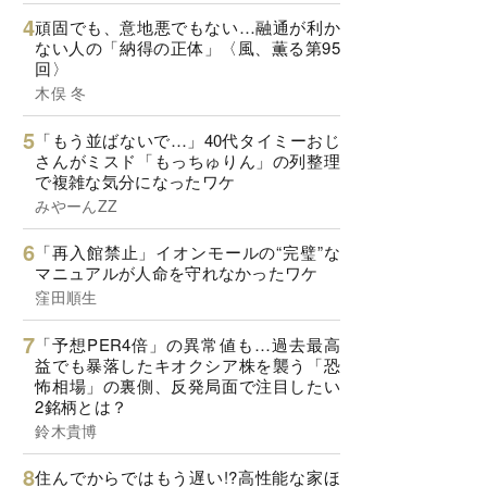
頑固でも、意地悪でもない…融通が利か
ない人の「納得の正体」〈風、薫る第95
回〉
木俣 冬
「もう並ばないで…」40代タイミーおじ
さんがミスド「もっちゅりん」の列整理
で複雑な気分になったワケ
みやーんZZ
「再入館禁止」イオンモールの“完璧”な
マニュアルが人命を守れなかったワケ
窪田順生
「予想PER4倍」の異常値も…過去最高
益でも暴落したキオクシア株を襲う「恐
怖相場」の裏側、反発局面で注目したい
2銘柄とは？
鈴木貴博
住んでからではもう遅い!?高性能な家ほ