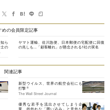
すめの会員限定記事
の知ら
ヤマト運輸、佐川急便、日本郵便の宅配便に回復
同士の
の兆しも...「顧客離れ」が懸念される1社の実名
.
関連記事
新型ウイルス、世界の航空会社にも
打撃
The Wall Street Journal
優秀な若手を流出させてしまう企
業、的外れな「囲い込み」と意外な