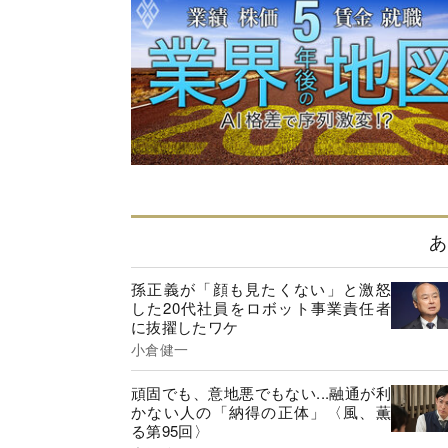
あ
孫正義が「顔も見たくない」と激怒
した20代社員をロボット事業責任者
に抜擢したワケ
小倉健一
頑固でも、意地悪でもない...融通が利
かない人の「納得の正体」〈風、薫
る第95回〉