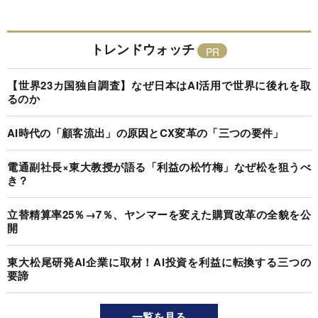
トレンドウォッチ
【世界23カ国独自調査】なぜ日本はAI活用で世界に後れを取
るのか
AI時代の「顧客流出」の原因とCX変革の「三つの要件」
電通副社長×東大教授が語る「利益の松竹梅」なぜ松を狙うべ
き？
立替精算率25％→7％、ヤンマーを変えた購買改革の全貌を公
開
東大松尾研発AI企業に取材！AI投資を利益に転換する三つの
要諦
一覧を見る