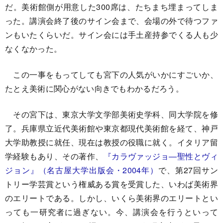
だ。美術館側が用意した300席は、たちまち埋まってしま
った。講演会終了後のサイン会まで、会場の外で待つファ
ンもいたくらいだ。サイン会には手土産持参でくる人も少
なくなかった。
この一事をもってしても宮下の人気がいかにすごいか、
たとえ美術に関心がない向きでもわかるだろう。
その宮下は、東京大学文学部美術史学科、同大学院を修
了。兵庫県立近代美術館や東京都現代美術館を経て、神戸
大学助教授に就任、現在は教授の役職に就く。イタリア留
学経験もあり、その著作、
『カラヴァッジョ―聖性とヴィ
ジョン』（名古屋大学出版会・2004年）
で、第27回サン
トリー学芸賞という権威ある賞を受賞した、いわば美術界
のエリートである。しかし、いくら美術界のエリートとい
っても一研究者に過ぎない。今、講演会を行うといって