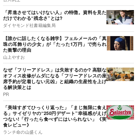
「昇進させてはいけない人」の特徴。資料を見た
だけでわかる“残念さ”とは?
ダイヤモンド社書籍編集局
【誰かに話したくなる雑学】フェルメールの「真
珠の耳飾りの少女」が「たった1万円」で売られ
た衝撃の理由
山上やすお
なぜ「フリーアドレス」は失敗するのか? 高額な
オフィス改修がムダになる「フリーアドレスの座
席予約が定着しない元凶」と組織の生産性を上げ
る解決策とは
PR
「美味すぎてひっくり返った」「まじ無限に食え
る」サイゼリヤの“250円デザート”幸福感がえげ
つない!「行ったら食べずにはいられない」《実
食レビュー》
ランチ命の山盛くん