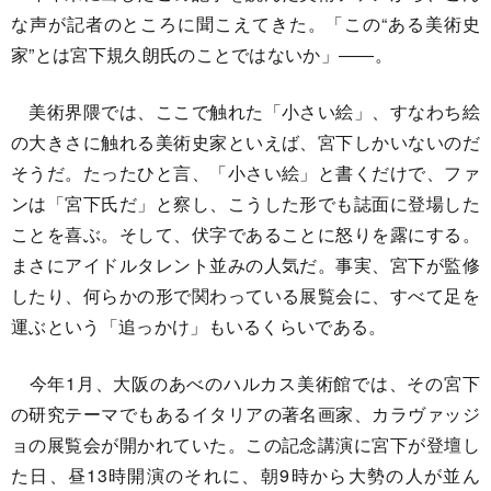
な声が記者のところに聞こえてきた。「この“ある美術史
家”とは宮下規久朗氏のことではないか」――。
美術界隈では、ここで触れた「小さい絵」、すなわち絵
の大きさに触れる美術史家といえば、宮下しかいないのだ
そうだ。たったひと言、「小さい絵」と書くだけで、ファ
ンは「宮下氏だ」と察し、こうした形でも誌面に登場した
ことを喜ぶ。そして、伏字であることに怒りを露にする。
まさにアイドルタレント並みの人気だ。事実、宮下が監修
したり、何らかの形で関わっている展覧会に、すべて足を
運ぶという「追っかけ」もいるくらいである。
今年1月、大阪のあべのハルカス美術館では、その宮下
の研究テーマでもあるイタリアの著名画家、カラヴァッジ
ョの展覧会が開かれていた。この記念講演に宮下が登壇し
た日、昼13時開演のそれに、朝9時から大勢の人が並ん