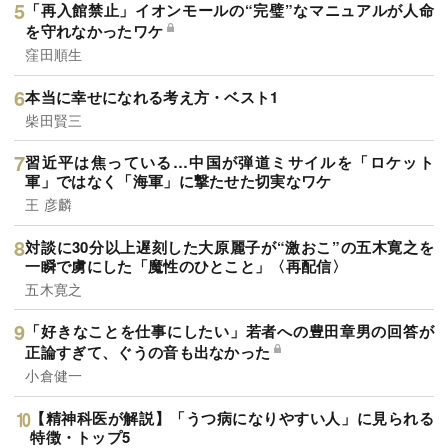
「再入館禁止」イオンモールの“完璧”なマニュアルが人命
を守れなかったワケ
窪田順生
本当に幸せになれる考え方・ベスト1
柴田賢三
習近平は焦っている…中国が弾道ミサイルを「ロケット
軍」ではなく「海軍」に撃たせた切実なワケ
王 彦麟
対談に30分以上遅刻した大原麗子が“激おこ”の五木寛之を
一瞬で虜にした「魔性のひとこと」〈再配信〉
五木寛之
「好きなことを仕事にしたい」若者への豊田章男の回答が
正論すぎて、ぐうの音も出なかった
小倉健一
【精神科医が解説】「うつ病になりやすい人」に見られる
特徴・トップ5