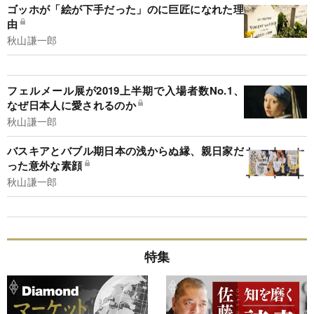
ゴッホが「絵が下手だった」のに巨匠になれた理
由
秋山謙一郎
フェルメール展が2019上半期で入場者数No.1、
なぜ日本人に愛されるのか
秋山謙一郎
バスキアとバブル期日本の浅からぬ縁、親日家だ
った意外な素顔
秋山謙一郎
特集