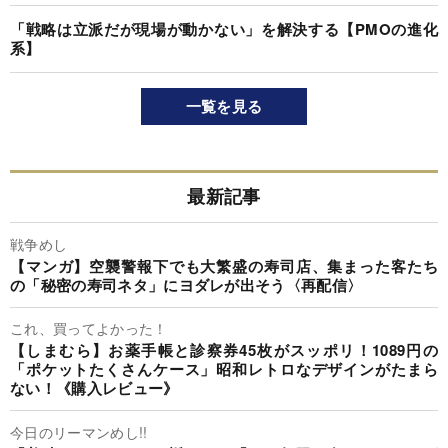
「戦略は立派だが現場が動かない」を解決する【PMOの進化
系】
一覧を見る
最新記事
戦争めし
【マンガ】空襲警報下でも大繁盛の寿司店、集まった客たち
の「秘密の寿司ネタ」にヨダレが出そう〈再配信〉
これ、買ってよかった！
【しまむら】お薬手帳と診察券45枚がスッポリ！1089円の
「ポケットたくさんケース」昭和レトロなデザインがたまら
ない！《購入レビュー》
今日のリーマンめし!!