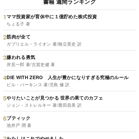
書籍 週間ランキング
ママ投資家が育休中に１億貯めた株式投資
ちょる子 著
筋肉が全て
ガブリエル・ライオン 著/御立英史 訳
嫌われる勇気
岸見一郎 著/古賀史健 著
DIE WITH ZERO 人生が豊かになりすぎる究極のルール
ビル・パーキンス 著/児島 修 訳
やりたいことが見つかる 世界の果てのカフェ
ジョン・ストレルキー 著/鹿田昌美 訳
ブティック
池井戸 潤 著
わたしはこれでやせました