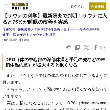
ログイン
【サウナの科学】
最新研究で判明！
サウナに入
ると
75％が睡眠の改善を実感
加藤容崇:
慶應義塾大学医学部特任助教・日本サウナ学会代表理事
健康
医者が教えるサウナの教科書
2020年3月3日 3:30
DPG（体の中心部の深部体温と手足の先などの末
梢体温の差）が拡大すると眠くなる
また、サウナならではの体温変化も影響しているように
思います。
そもそも、どうして人間は横たわると眠くなるか知って
いますか？
実は、横になることによって、DPG（distal-proximal
skin temperature gradient）という睡眠のスイッチが入る