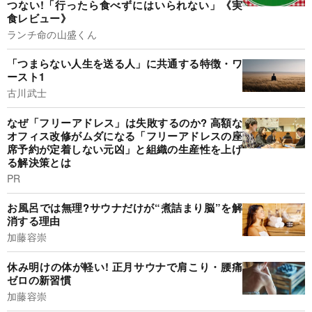
つない!「行ったら食べずにはいられない」《実
食レビュー》
ランチ命の山盛くん
「つまらない人生を送る人」に共通する特徴・ワ
ースト1
古川武士
なぜ「フリーアドレス」は失敗するのか? 高額な
オフィス改修がムダになる「フリーアドレスの座
席予約が定着しない元凶」と組織の生産性を上げ
る解決策とは
PR
お風呂では無理?サウナだけが“煮詰まり脳”を解
消する理由
加藤容崇
休み明けの体が軽い! 正月サウナで肩こり・腰痛
ゼロの新習慣
加藤容崇