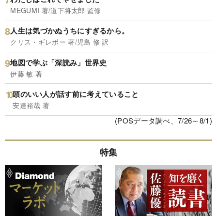
MEGUMI 著/道下将太郎 監修
人生は気づかぬうちにすぎるから。
クリス・ギレボー 著/児島 修 訳
地図で学ぶ「深読み」世界史
伊藤 敏 著
頭のいい人が話す前に考えていること
安達裕哉 著
(POSデータ調べ、7/26～8/1)
特集