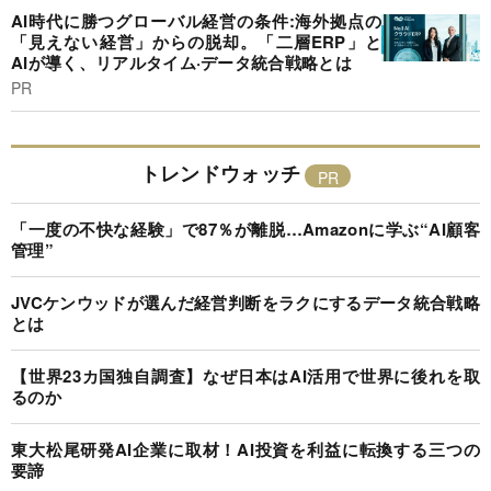
AI時代に勝つグローバル経営の条件:海外拠点の
「見えない経営」からの脱却。「二層ERP」と
AIが導く、リアルタイム·データ統合戦略とは
PR
トレンドウォッチ
「一度の不快な経験」で87％が離脱…Amazonに学ぶ“AI顧客
管理”
JVCケンウッドが選んだ経営判断をラクにするデータ統合戦略
とは
【世界23カ国独自調査】なぜ日本はAI活用で世界に後れを取
るのか
東大松尾研発AI企業に取材！AI投資を利益に転換する三つの
要諦