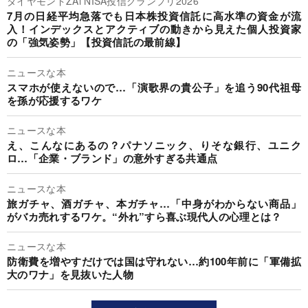
ダイヤモンドZAi NISA投信グランプリ2026
7月の日経平均急落でも日本株投資信託に高水準の資金が流
入！インデックスとアクティブの動きから見えた個人投資家
の「強気姿勢」【投資信託の最前線】
ニュースな本
スマホが使えないので…「演歌界の貴公子」を追う90代祖母
を孫が応援するワケ
ニュースな本
え、こんなにあるの？パナソニック、りそな銀行、ユニク
ロ…「企業・ブランド」の意外すぎる共通点
ニュースな本
旅ガチャ、酒ガチャ、本ガチャ…「中身がわからない商品」
がバカ売れするワケ。“外れ”すら喜ぶ現代人の心理とは？
ニュースな本
防衛費を増やすだけでは国は守れない…約100年前に「軍備拡
大のワナ」を見抜いた人物