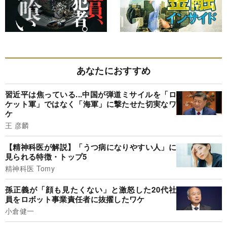
あなたにおすすめ
習近平は焦っている...中国が弾道ミサイルを「ロ
ケット軍」ではなく「海軍」に撃たせた切実なワ
ケ
王 彦麟
【精神科医が解説】「うつ病になりやすい人」に
見られる特徴・トップ5
精神科医 Tomy
孫正義が「顔も見たくない」と激怒した20代社
員をロボット事業責任者に抜擢したワケ
小倉健一