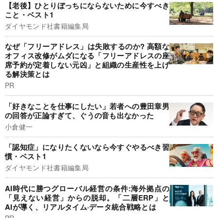
【老後】ひとりぼっちにならないために今すべき
こと・ベスト1
ダイヤモンド社書籍編集局
なぜ「フリーアドレス」は失敗するのか? 高額な
オフィス改修がムダになる「フリーアドレスの座
席予約が定着しない元凶」と組織の生産性を上げ
る解決策とは
PR
「好きなことを仕事にしたい」若者への豊田章男
の回答が正論すぎて、ぐうの音も出なかった
小倉健一
「認知症」になりたくないなら今すぐやるべき習
慣・ベスト1
ダイヤモンド社書籍編集局
AI時代に勝つグローバル経営の条件:海外拠点の
「見えない経営」からの脱却。「二層ERP」と
AIが導く、リアルタイム·データ統合戦略とは
PR