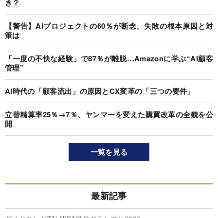
き？
【警告】AIプロジェクトの60％が断念、失敗の根本原因と対
策は
「一度の不快な経験」で87％が離脱…Amazonに学ぶ“AI顧客
管理”
AI時代の「顧客流出」の原因とCX変革の「三つの要件」
立替精算率25％→7％、ヤンマーを変えた購買改革の全貌を公
開
一覧を見る
最新記事