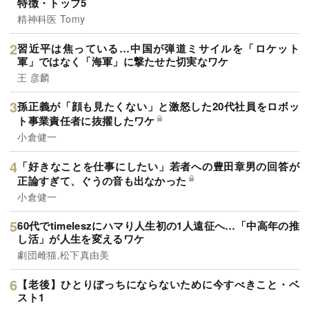
特徴・トップ5
精神科医 Tomy
習近平は焦っている…中国が弾道ミサイルを「ロケット
軍」ではなく「海軍」に撃たせた切実なワケ
王 彦麟
孫正義が「顔も見たくない」と激怒した20代社員をロボッ
ト事業責任者に抜擢したワケ
小倉健一
「好きなことを仕事にしたい」若者への豊田章男の回答が
正論すぎて、ぐうの音も出なかった
小倉健一
60代でtimeleszにハマり人生初の1人遠征へ…「中高年の推
し活」が人生を変えるワケ
劇団雌猫,松下真由美
【老後】ひとりぼっちにならないために今すべきこと・ベ
スト1