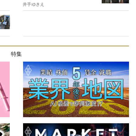
井手ゆきえ
特集