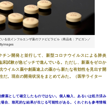
ている抗インフルエンザ薬のファビピラビル（商品名：アビガン／
yimages
）ワクチン開発と並行して、新型コロナウイルスによる肺炎
めの臨床試験が急ピッチで進んでいる。ただし、新薬をゼロか
抗ウイルス薬や創薬途上の薬から新たな有効性を見出す開
が柱だ。現在の開発状況をまとめてみた。（医学ライター
9の治療薬として確立したものではない。個人輸入、あるいは処方済み
た場合、致死的な結果が生じる可能性がある。くれぐれも参考情報