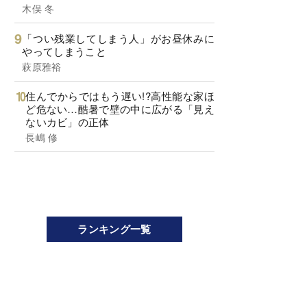
木俣 冬
「つい残業してしまう人」がお昼休みに
やってしまうこと
萩原雅裕
住んでからではもう遅い!?高性能な家ほ
ど危ない…酷暑で壁の中に広がる「見え
ないカビ」の正体
長嶋 修
ランキング一覧