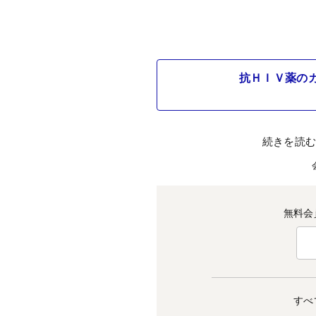
抗ＨＩＶ薬の
続きを読
無料会
すべ