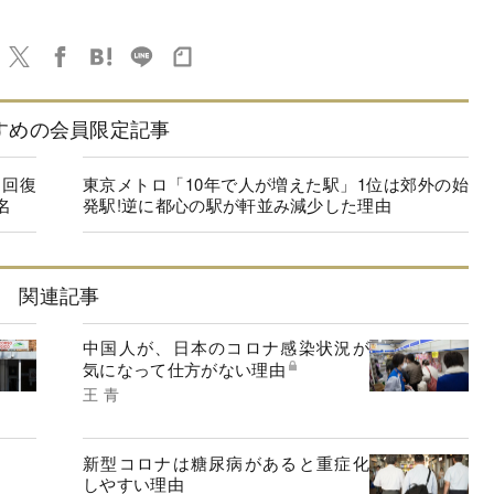
すめの会員限定記事
に回復
東京メトロ「10年で人が増えた駅」1位は郊外の始
名
発駅!逆に都心の駅が軒並み減少した理由
関連記事
中国人が、日本のコロナ感染状況が
気になって仕方がない理由
王 青
新型コロナは糖尿病があると重症化
しやすい理由