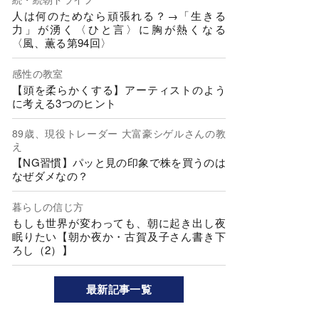
人は何のためなら頑張れる？→「生きる
力」が湧く〈ひと言〉に胸が熱くなる
〈風、薫る第94回〉
感性の教室
【頭を柔らかくする】アーティストのよう
に考える3つのヒント
89歳、現役トレーダー 大富豪シゲルさんの教
え
【NG習慣】パッと見の印象で株を買うのは
なぜダメなの？
暮らしの信じ方
もしも世界が変わっても、朝に起き出し夜
眠りたい【朝か夜か・古賀及子さん書き下
ろし（2）】
最新記事一覧