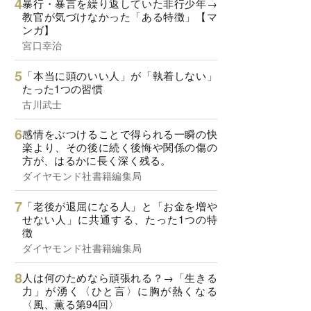
暴行・暴言を繰り返していた非行少年→
教官が気づけなかった「ある特徴」【マ
ンガ】
宮口幸治
「本当に頭のいい人」が「執着しない」
たった1つの習慣
古川武士
感情をぶつけることで得られる一瞬の快
楽より、その後に続く後悔や関係の傷の
方が、はるかに長く深く残る。
ダイヤモンド社書籍編集局
「老後が退屈になる人」と「お金を増や
せない人」に共通する、たった1つの特
徴
ダイヤモンド社書籍編集局
人は何のためなら頑張れる？→「生きる
力」が湧く〈ひと言〉に胸が熱くなる
〈風、薫る第94回〉