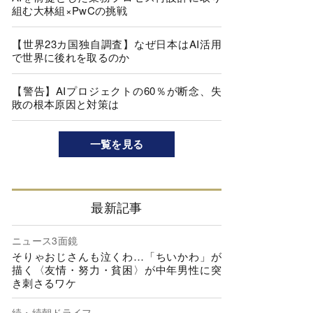
組む大林組×PwCの挑戦
【世界23カ国独自調査】なぜ日本はAI活用
で世界に後れを取るのか
【警告】AIプロジェクトの60％が断念、失
敗の根本原因と対策は
一覧を見る
最新記事
ニュース3面鏡
そりゃおじさんも泣くわ…「ちいかわ」が
描く〈友情・努力・貧困〉が中年男性に突
き刺さるワケ
続・続朝ドライフ