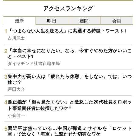
アクセスランキング
最新
昨日
週間
会員
「つまらない人生を送る人」に共通する特徴・ワースト1
古川武士
「本当に幸せになりたい」なら、今すぐやめた方がいいこ
と・ベスト1
ダイヤモンド社書籍編集局
集中力が高い人は「疲れたら休憩」をしない。では、いつ
休む？
戸田大介
孫正義が「顔も見たくない」と激怒した20代社員をロボッ
ト事業責任者に抜擢したワケ
小倉健一
習近平は焦っている…中国が弾道ミサイルを「ロケット
軍」ではなく「海軍」に撃たせた切実なワケ