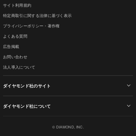
サイト利用規約
特定商取引に関する法律に基づく表示
プライバシーポリシー・著作権
よくある質問
広告掲載
お問い合わせ
法人導入について
ダイヤモンド社のサイト
Diamond Online(English)
ダイヤモンド社について
週刊ダイヤモンド
ダイヤモンド社TOP
DIAMONDハーバード・ビジネス・レビュー
© DIAMOND, INC.
会社概要
ダイヤモンドZAi（デジタル版）