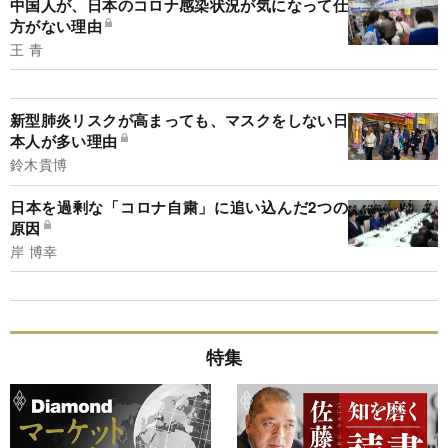
中国人が、日本のコロナ感染状況が気になって仕
方がない理由
王 青
新型肺炎リスクが高まっても、マスクをしない日
本人が多い理由
鈴木貴博
日本を過剰な「コロナ自粛」に追い込んだ2つの
原因
岸 博幸
特集