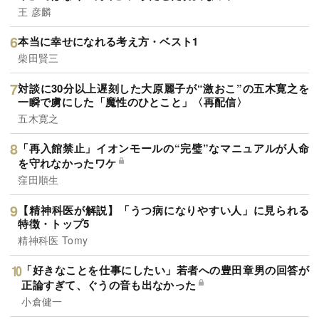
王 彦麟
本当に幸せになれる考え方・ベスト1
柴田賢三
対談に30分以上遅刻した大原麗子が“激おこ”の五木寛之を
一瞬で虜にした「魔性のひとこと」〈再配信〉
五木寛之
「再入館禁止」イオンモールの“完璧”なマニュアルが人命
を守れなかったワケ
窪田順生
【精神科医が解説】「うつ病になりやすい人」に見られる
特徴・トップ5
精神科医 Tomy
「好きなことを仕事にしたい」若者への豊田章男の回答が
正論すぎて、ぐうの音も出なかった
小倉健一