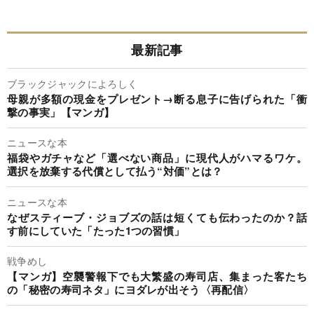
最新記事
ブラックジャックによろしく
母親が多額の現金をプレゼント→断る息子に告げられた「衝
撃の事実」【マンガ】
ニュースな本
福袋やガチャなど「選べない商品」に現代人がハマるワケ。
選択を放棄する代償として払う“対価”とは？
ニュースな本
なぜスティーブ・ジョブズの話は短くても伝わったのか？話
す前にしていた「たった1つの習慣」
戦争めし
【マンガ】空襲警報下でも大繁盛の寿司店、集まった客たち
の「秘密の寿司ネタ」にヨダレが出そう〈再配信〉