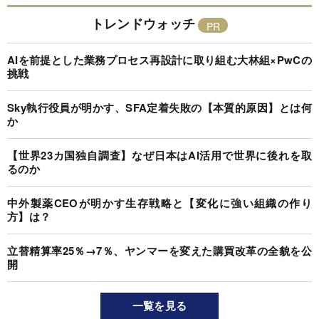
トレンドウォッチ
AIを前提とした業務プロセス再設計に取り組む大林組×PwCの
挑戦
Sky執行役員が明かす、SFA定着失敗の【本質的原因】とは何
か
【世界23カ国独自調査】なぜ日本はAI活用で世界に後れを取
るのか
中外製薬CEOが明かす生存戦略と【変化に強い組織の作り
方】は？
立替精算率25％→7％、ヤンマーを変えた購買改革の全貌を公
開
一覧を見る