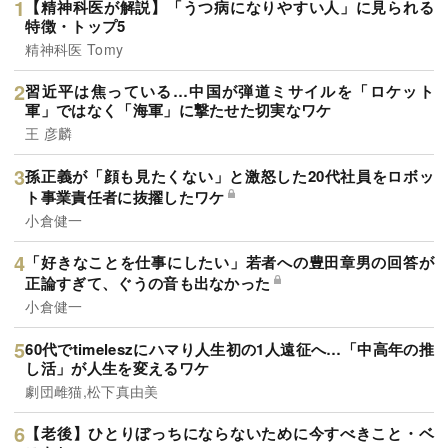
【精神科医が解説】「うつ病になりやすい人」に見られる
特徴・トップ5
精神科医 Tomy
習近平は焦っている…中国が弾道ミサイルを「ロケット
軍」ではなく「海軍」に撃たせた切実なワケ
王 彦麟
孫正義が「顔も見たくない」と激怒した20代社員をロボッ
ト事業責任者に抜擢したワケ
小倉健一
「好きなことを仕事にしたい」若者への豊田章男の回答が
正論すぎて、ぐうの音も出なかった
小倉健一
60代でtimeleszにハマり人生初の1人遠征へ…「中高年の推
し活」が人生を変えるワケ
劇団雌猫,松下真由美
【老後】ひとりぼっちにならないために今すべきこと・ベ