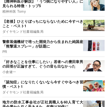
【精神科医が解説】「うつ病になりやすい人」に
見られる特徴・トップ5
精神科医 Tomy
【老後】ひとりぼっちにならないために今すべき
こと・ベスト1
ダイヤモンド社書籍編集局
警察装備機材で培った開発力から生まれた純国産
「熊撃退スプレー」が話題に
PR
「好きなことを仕事にしたい」若者への豊田章男
の回答が正論すぎて、ぐうの音も出なかった
小倉健一
「認知症」になりたくないなら今すぐやるべき習
慣・ベスト1
ダイヤモンド社書籍編集局
地方の防水工事会社が正社員職人を60人育て大
手企業から引く手あまた。年商は30倍に