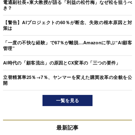
電通副社長×東大教授が語る「利益の松竹梅」なぜ松を狙うべ
き？
【警告】AIプロジェクトの60％が断念、失敗の根本原因と対
策は
「一度の不快な経験」で87％が離脱…Amazonに学ぶ“AI顧客
管理”
AI時代の「顧客流出」の原因とCX変革の「三つの要件」
立替精算率25％→7％、ヤンマーを変えた購買改革の全貌を公
開
一覧を見る
最新記事