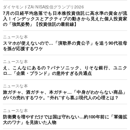
ダイヤモンドZAi NISA投信グランプリ2026
7月の日経平均急落でも日本株投資信託に高水準の資金が流
入！インデックスとアクティブの動きから見えた個人投資家
の「強気姿勢」【投資信託の最前線】
ニュースな本
スマホが使えないので…「演歌界の貴公子」を追う90代祖母
を孫が応援するワケ
ニュースな本
え、こんなにあるの？パナソニック、りそな銀行、ユニク
ロ…「企業・ブランド」の意外すぎる共通点
ニュースな本
旅ガチャ、酒ガチャ、本ガチャ…「中身がわからない商品」
がバカ売れするワケ。“外れ”すら喜ぶ現代人の心理とは？
ニュースな本
防衛費を増やすだけでは国は守れない…約100年前に「軍備拡
大のワナ」を見抜いた人物