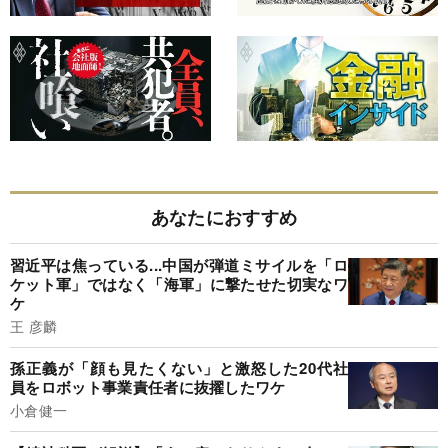
あなたにおすすめ
習近平は焦っている...中国が弾道ミサイルを「ロ
ケット軍」ではなく「海軍」に撃たせた切実なワ
ケ
王 彦麟
孫正義が「顔も見たくない」と激怒した20代社
員をロボット事業責任者に抜擢したワケ
小倉健一