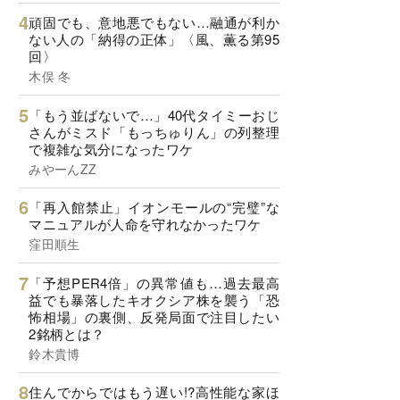
頑固でも、意地悪でもない…融通が利か
ない人の「納得の正体」〈風、薫る第95
回〉
木俣 冬
「もう並ばないで…」40代タイミーおじ
さんがミスド「もっちゅりん」の列整理
で複雑な気分になったワケ
みやーんZZ
「再入館禁止」イオンモールの“完璧”な
マニュアルが人命を守れなかったワケ
窪田順生
「予想PER4倍」の異常値も…過去最高
益でも暴落したキオクシア株を襲う「恐
怖相場」の裏側、反発局面で注目したい
2銘柄とは？
鈴木貴博
住んでからではもう遅い!?高性能な家ほ