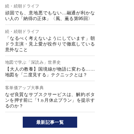
続・続朝ドライフ
頑固でも、意地悪でもない…融通が利かな
い人の「納得の正体」〈風、薫る第95回〉
続・続朝ドライフ
「なるべく考えないようにしています」朝
ドラ主演・見上愛が役作りで徹底している
意外なこと
地図で学ぶ「深読み」世界史
【大人の教養】国境線が物語に変わる……
地図を「二度見する」テクニックとは？
客単価アップ大事典
なぜ良質なサブスクサービスは、解約ボタ
ンを押す前に「1ヵ月休止プラン」を提示す
るのか？
最新記事一覧