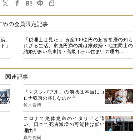
すめの会員限定記事
反論、
「税理士は見た!」資産100億円の超富裕層の知ら
マド」
れざる生活、家庭円満の鍵は家政婦・地主同士の
結婚が多い裏事情・高級ホテル住まいの理由...
関連記事
「マスクバブル」の崩壊は本当にコ
ロナ収束の兆しなのか
鈴木貴博
コロナで絶体絶命のイタリアと違
い、日本で死者激増の可能性は低い
理由
真野俊樹