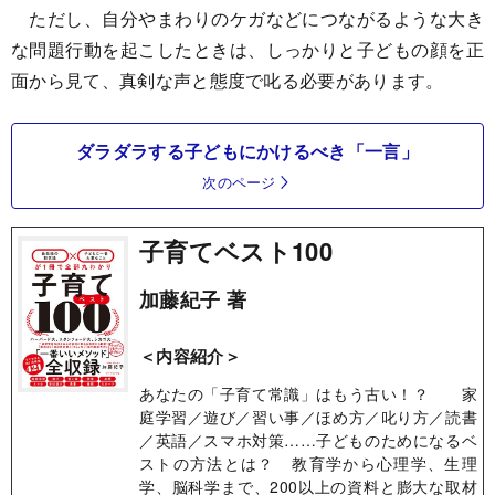
ただし、自分やまわりのケガなどにつながるような大き
な問題行動を起こしたときは、しっかりと子どもの顔を正
面から見て、真剣な声と態度で叱る必要があります。
ダラダラする子どもにかけるべき「一言」
次のページ
子育てベスト100
加藤紀子 著
＜内容紹介＞
あなたの「子育て常識」はもう古い！？ 家
庭学習／遊び／習い事／ほめ方／叱り方／読書
／英語／スマホ対策……子どものためになるベ
ストの方法とは？ 教育学から心理学、生理
学、脳科学まで、200以上の資料と膨大な取材