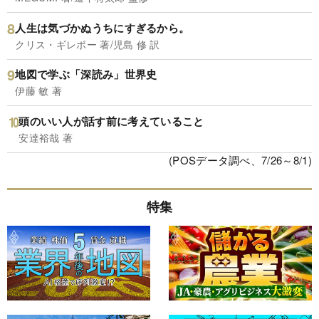
人生は気づかぬうちにすぎるから。
クリス・ギレボー 著/児島 修 訳
地図で学ぶ「深読み」世界史
伊藤 敏 著
頭のいい人が話す前に考えていること
安達裕哉 著
(POSデータ調べ、7/26～8/1)
特集