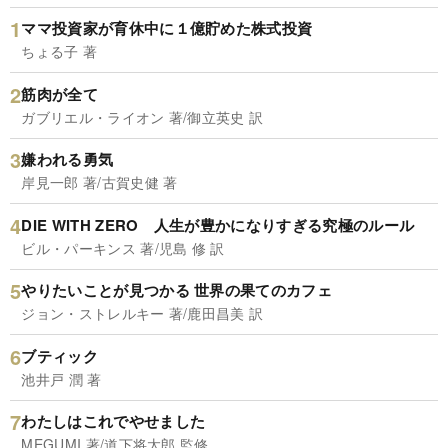
ママ投資家が育休中に１億貯めた株式投資
ちょる子 著
筋肉が全て
ガブリエル・ライオン 著/御立英史 訳
嫌われる勇気
岸見一郎 著/古賀史健 著
DIE WITH ZERO 人生が豊かになりすぎる究極のルール
ビル・パーキンス 著/児島 修 訳
やりたいことが見つかる 世界の果てのカフェ
ジョン・ストレルキー 著/鹿田昌美 訳
ブティック
池井戸 潤 著
わたしはこれでやせました
MEGUMI 著/道下将太郎 監修