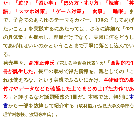
た」「遊び」「習い事」「ほめ方・叱り方」「読書」「英
語」「スマホ対策」「ゲーム対策」「食事」「睡眠」
ま
で、子育てのあらゆるテーマをカバー。100の「してあげ
たいこと」を実践するにあたっては、さらに詳細な「421
の具体策」も提示し、理屈だけでなく、実際に何をどうし
てあげればいいのかということまで丁寧に落とし込んでい
る。
発売早々、
高濱正伸氏
が「
画期的な1
（花まる学習会代表）
冊が誕生した。
長年の取材で得た情報を、親としての『こ
れは使えるな』という実感でふるいにかけ、
学術研究の裏
付けやデータなども確認した上でまとめ上げた力作であ
る
」と評するなど話題騒然の1冊だ。本稿では、特別に
本
書
から一部を抜粋して紹介する
（取材協力:法政大学文学部心
理学科教授、渡辺弥生氏）。