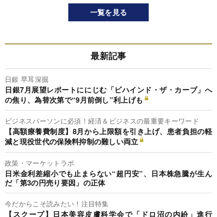
一覧を見る
最新記事
日銀 早耳深掘
日銀7月展望レポートににじむ「ビハインド・ザ・カーブ」へ
の焦り、為替次第で“9月前倒し”利上げも
ビジネスパーソンに必須！経済＆ビジネスの最重要キーワード
【高額療養費制度】8月から上限額を引き上げ、患者負担の軽
減と現役世代の保険料抑制の難しい両立
政策・マーケットラボ
日米金利差縮小でも止まらない“超円安”、日本株急騰が生ん
だ「第3の円売り要因」の正体
今だからこそ読みたい！注目特集
【スクープ】日本美容皮膚科学会で「ドロ沼の内紛」進行