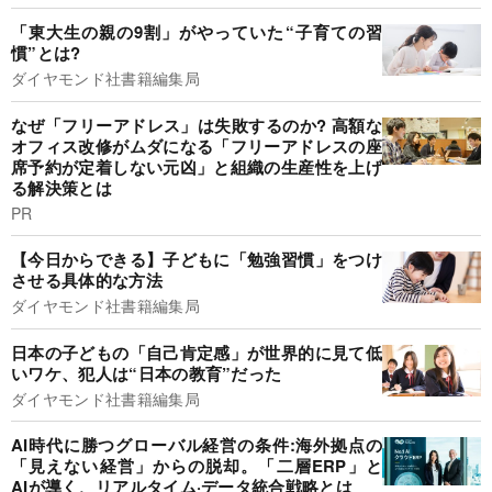
「東大生の親の9割」がやっていた“子育ての習
慣”とは?
ダイヤモンド社書籍編集局
なぜ「フリーアドレス」は失敗するのか? 高額な
オフィス改修がムダになる「フリーアドレスの座
席予約が定着しない元凶」と組織の生産性を上げ
る解決策とは
PR
【今日からできる】子どもに「勉強習慣」をつけ
させる具体的な方法
ダイヤモンド社書籍編集局
日本の子どもの「自己肯定感」が世界的に見て低
いワケ、犯人は“日本の教育”だった
ダイヤモンド社書籍編集局
AI時代に勝つグローバル経営の条件:海外拠点の
「見えない経営」からの脱却。「二層ERP」と
AIが導く、リアルタイム·データ統合戦略とは