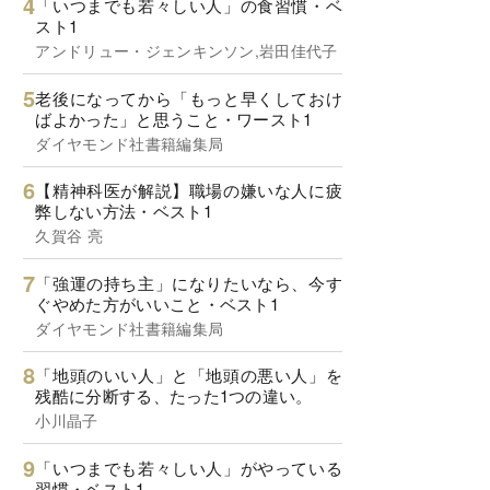
「いつまでも若々しい人」の食習慣・ベ
スト1
アンドリュー・ジェンキンソン,岩田佳代子
老後になってから「もっと早くしておけ
ばよかった」と思うこと・ワースト1
ダイヤモンド社書籍編集局
【精神科医が解説】職場の嫌いな人に疲
弊しない方法・ベスト1
久賀谷 亮
「強運の持ち主」になりたいなら、今す
ぐやめた方がいいこと・ベスト1
ダイヤモンド社書籍編集局
「地頭のいい人」と「地頭の悪い人」を
残酷に分断する、たった1つの違い。
小川晶子
「いつまでも若々しい人」がやっている
習慣・ベスト1