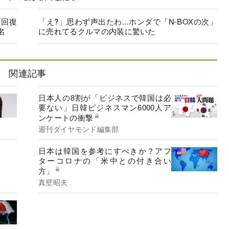
に回復
「え?」思わず声出たわ...ホンダで「N-BOXの次」
名
に売れてるクルマの内装に驚いた
関連記事
日本人の8割が「ビジネスで韓国は必
要ない」日韓ビジネスマン6000人ア
ンケートの衝撃
週刊ダイヤモンド編集部
日本は韓国を参考にすべきか？アフ
ターコロナの「米中との付き合い
方」
真壁昭夫