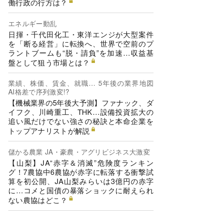
働行政の行方は？
エネルギー動乱
日揮・千代田化工・東洋エンジが大型案件
を「断る経営」に転換へ、世界で空前のプ
ラントブームも“脱・請負”を加速…収益基
盤として狙う市場とは？
業績、株価、賃金、就職… 5年後の業界地図
AI格差で序列激変!?
【機械業界の5年後大予測】ファナック、ダ
イフク、川崎重工、THK…設備投資拡大の
追い風だけでない強さの秘訣と本命企業を
トップアナリストが解説
儲かる農業 JA・豪農・アグリビジネス大激変
【山梨】JA“赤字＆消滅”危険度ランキン
グ！7農協中6農協が赤字に転落する衝撃試
算を初公開、JA山梨みらいは3億円の赤字
に…コメと国債の暴落ショックに耐えられ
ない農協はどこ？