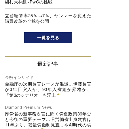
組む大林組×PwCの挑戦
立替精算率25％→7％、ヤンマーを変えた
購買改革の全貌を公開
一覧を見る
最新記事
金融インサイド
金融庁の次期長官レースが混迷…伊藤長官
が3年目突入か、90年入省組が昇格か、
「第3のシナリオ」も浮上
Diamond Premium News
厚労省の新事務次官に聞く労働政策36年史
と今後の重要テーマ…旧労働省出身次官は
11年ぶり、裁量労働制見直しやAI時代の労