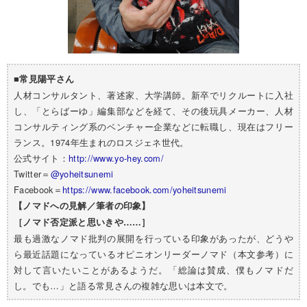
■常見陽平さん
人材コンサルタント、著述家、大学講師。新卒でリクルートに入社
し、「とらばーゆ」編集部などを経て、その後玩具メーカー、人材
コンサルティング系のベンチャー企業などに転職し、現在はフリー
ランス。1974年生まれのロスジェネ世代。
公式サイト：
http://www.yo-hey.com/
Twitter＝
@yoheitsunemi
Facebook＝
https://www.facebook.com/yoheitsunemi
【ノマドへの見解／筆者の印象】
［ノマド否定派と思いきや……］
最も過激なノマド批判の展開を行っている印象があったが、どうや
ら最近話題になっているオピニオンリーダーノマド（本文参考）に
対して言いたいことがあるようだ。「総論は賛成、僕もノマドだ
し。でも…」と語る常見さんの複雑な思いは本文で。