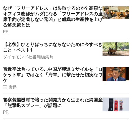
なぜ「フリーアドレス」は失敗するのか? 高額な
オフィス改修がムダになる「フリーアドレスの座
席予約が定着しない元凶」と組織の生産性を上げ
る解決策とは
PR
【老後】ひとりぼっちにならないために今すべき
こと・ベスト1
ダイヤモンド社書籍編集局
習近平は焦っている...中国が弾道ミサイルを「ロ
ケット軍」ではなく「海軍」に撃たせた切実なワ
ケ
王 彦麟
警察装備機材で培った開発力から生まれた純国産
「熊撃退スプレー」が話題に
PR