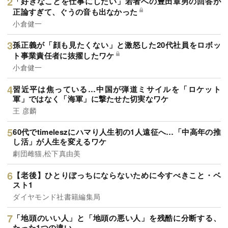
「好きなことを仕事にしたい」若者への豊田章男の回答が
正論すぎて、ぐうの音も出なかった
小倉健一
孫正義が「顔も見たくない」と激怒した20代社員をロボッ
ト事業責任者に抜擢したワケ
小倉健一
習近平は焦っている…中国が弾道ミサイルを「ロケット
軍」ではなく「海軍」に撃たせた切実なワケ
王 彦麟
60代でtimeleszにハマり人生初の1人遠征へ…「中高年の推
し活」が人生を変えるワケ
劇団雌猫,松下真由美
【老後】ひとりぼっちにならないために今すべきこと・ベ
スト1
ダイヤモンド社書籍編集局
「地頭のいい人」と「地頭の悪い人」を残酷に分断する、
たった1つの違い。