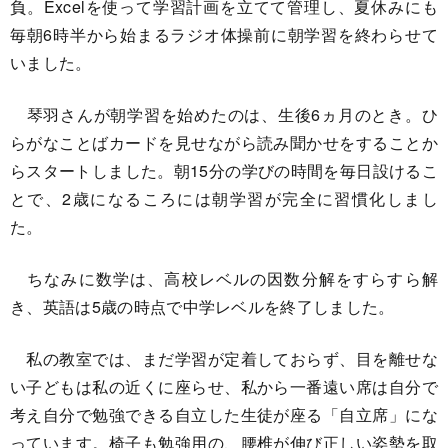
負。Excelを使って学習計画を立てて管理し、夏休みにも
毎朝6時半から始まるラジオ体操前に朝学習を終わらせて
いました。
琴羽さんが朝学習を始めたのは、生後6ヵ月のとき。ひ
らがなことばカードを見せながら読み聞かせをすることか
らスタートしました。朝15分の学びの時間を毎日設けるこ
とで、2歳になるころには朝学習が完全に習慣化しまし
た。
ちなみに数学は、高校レベルの因数分解をすらすら解
き、英語は5歳の時点で中学レベルを終了しました。
私の教室では、まだ学習が定着しておらず、目を離せな
い子どもは私の近くに座らせ、私から一番遠い席は自分で
考え自分で勉強できる自立した生徒が座る「自立席」にな
っています。椅子も勉強用の、腰椎が伸び正しい姿勢を取