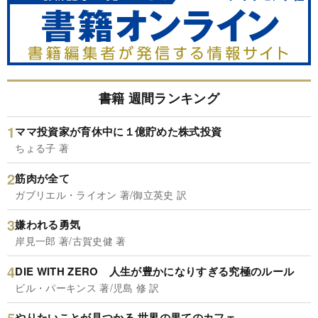
書籍 週間ランキング
ママ投資家が育休中に１億貯めた株式投資
ちょる子 著
筋肉が全て
ガブリエル・ライオン 著/御立英史 訳
嫌われる勇気
岸見一郎 著/古賀史健 著
DIE WITH ZERO 人生が豊かになりすぎる究極のルール
ビル・パーキンス 著/児島 修 訳
やりたいことが見つかる 世界の果てのカフェ