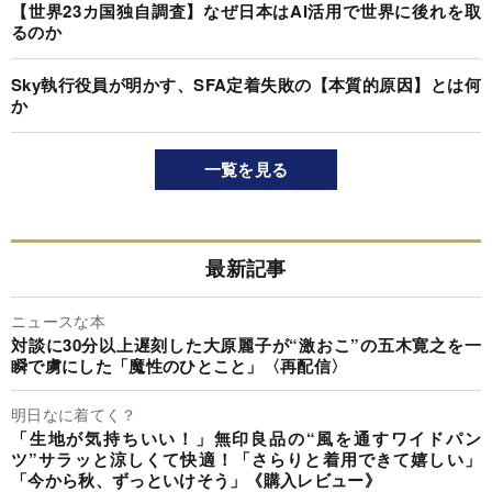
【世界23カ国独自調査】なぜ日本はAI活用で世界に後れを取
るのか
Sky執行役員が明かす、SFA定着失敗の【本質的原因】とは何
か
一覧を見る
最新記事
ニュースな本
対談に30分以上遅刻した大原麗子が“激おこ”の五木寛之を一
瞬で虜にした「魔性のひとこと」〈再配信〉
明日なに着てく？
「生地が気持ちいい！」無印良品の“風を通すワイドパン
ツ”サラッと涼しくて快適！「さらりと着用できて嬉しい」
「今から秋、ずっといけそう」《購入レビュー》