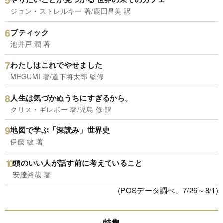
ジョン・ストレルキー 著/鹿田昌美 訳
ブティック
池井戸 潤 著
わたしはこれでやせました
MEGUMI 著/道下将太郎 監修
人生は気づかぬうちにすぎるから。
クリス・ギレボー 著/児島 修 訳
地図で学ぶ「深読み」世界史
伊藤 敏 著
頭のいい人が話す前に考えていること
安達裕哉 著
(POSデータ調べ、7/26～8/1)
特集