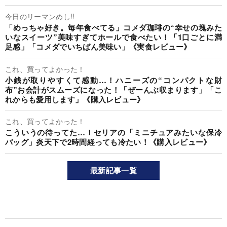
今日のリーマンめし!!
「めっちゃ好き。毎年食べてる」コメダ珈琲の“幸せの塊みた
いなスイーツ”美味すぎてホールで食べたい！「1口ごとに満
足感」「コメダでいちばん美味い」《実食レビュー》
これ、買ってよかった！
小銭が取りやすくて感動…！ハニーズの“コンパクトな財
布”お会計がスムーズになった！「ぜーんぶ収まります」「こ
れからも愛用します」《購入レビュー》
これ、買ってよかった！
こういうの待ってた…！セリアの「ミニチュアみたいな保冷
バッグ」炎天下で2時間経っても冷たい！《購入レビュー》
最新記事一覧