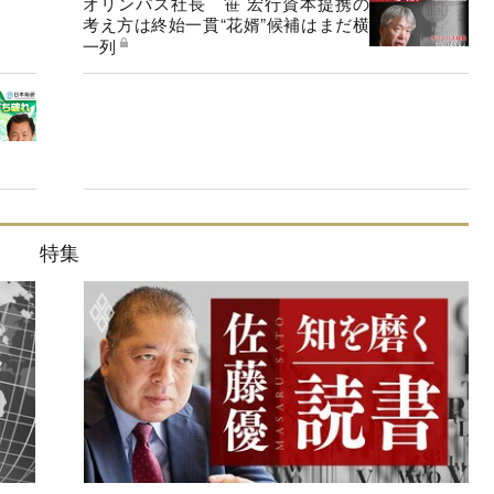
オリンパス社長 笹 宏行資本提携の
考え方は終始一貫“花婿”候補はまだ横
一列
特集