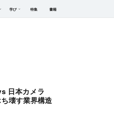
学び
特集
書籍
vs 日本カメラ
ぶち壊す業界構造