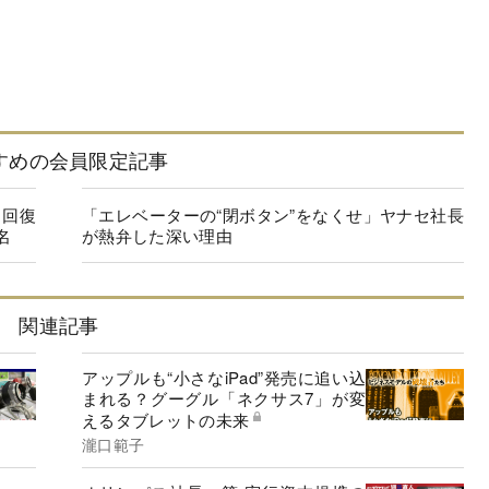
すめの会員限定記事
に回復
「エレベーターの“閉ボタン”をなくせ」ヤナセ社長
名
が熱弁した深い理由
関連記事
アップルも“小さなiPad”発売に追い込
まれる？グーグル「ネクサス7」が変
えるタブレットの未来
瀧口範子