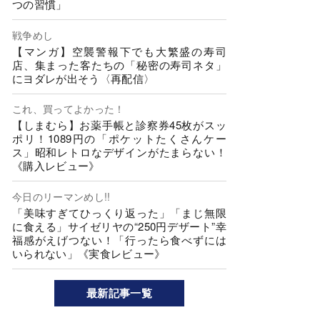
つの習慣」
戦争めし
【マンガ】空襲警報下でも大繁盛の寿司
店、集まった客たちの「秘密の寿司ネタ」
にヨダレが出そう〈再配信〉
これ、買ってよかった！
【しまむら】お薬手帳と診察券45枚がスッ
ポリ！1089円の「ポケットたくさんケー
ス」昭和レトロなデザインがたまらない！
《購入レビュー》
今日のリーマンめし!!
「美味すぎてひっくり返った」「まじ無限
に食える」サイゼリヤの“250円デザート”幸
福感がえげつない！「行ったら食べずには
いられない」《実食レビュー》
最新記事一覧