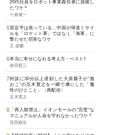
20代社員をロボット事業責任者に抜擢し
たワケ
小倉健一
習近平は焦っている…中国が弾道ミサイ
ルを「ロケット軍」ではなく「海軍」に
撃たせた切実なワケ
王 彦麟
本当に幸せになれる考え方・ベスト1
柴田賢三
対談に30分以上遅刻した大原麗子が“激
おこ”の五木寛之を一瞬で虜にした「魔
性のひとこと」〈再配信〉
五木寛之
「再入館禁止」イオンモールの“完璧”な
マニュアルが人命を守れなかったワケ
窪田順生