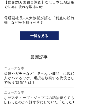
【世界23カ国独自調査】なぜ日本はAI活用
で世界に後れを取るのか
電通副社長×東大教授が語る「利益の松竹
梅」なぜ松を狙うべき？
一覧を見る
最新記事
ニュースな本
福袋やガチャなど「選べない商品」に現代
人がハマるワケ。選択を放棄する代償とし
て払う“対価”とは？
ニュースな本
なぜスティーブ・ジョブズの話は短くても
伝わったのか？話す前にしていた「たった1