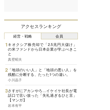
アクセスランキング
経営・戦略
会員
キオクシア株売却で「2.5兆円大儲け」
の米ファンドから日本企業が学ぶべきこ
と
真壁昭夫
「地頭のいい人」と「地頭の悪い人」を
残酷に分断する、たった1つの違い。
小川晶子
さすがにアカンやろ…イケイケ社長が電
話口で言い放った「失礼過ぎるひと言」
【マンガ】
岩本有平