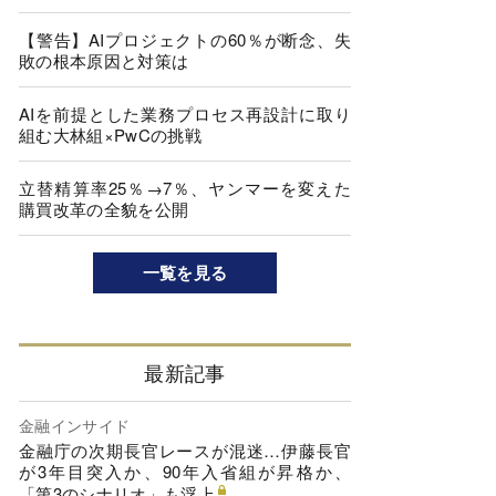
【警告】AIプロジェクトの60％が断念、失
敗の根本原因と対策は
AIを前提とした業務プロセス再設計に取り
組む大林組×PwCの挑戦
立替精算率25％→7％、ヤンマーを変えた
購買改革の全貌を公開
一覧を見る
最新記事
金融インサイド
金融庁の次期長官レースが混迷…伊藤長官
が3年目突入か、90年入省組が昇格か、
「第3のシナリオ」も浮上