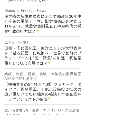
Diamond Premium News
厚労省の新事務次官に聞く労働政策36年史
と今後の重要テーマ…旧労働省出身次官は
11年ぶり、裁量労働制見直しやAI時代の労
働行政の行方は？
エネルギー動乱
日揮・千代田化工・東洋エンジが大型案件
を「断る経営」に転換へ、世界で空前のプ
ラントブームも“脱・請負”を加速…収益基
盤として狙う市場とは？
業績、株価、賃金、就職… 5年後の業界地図
AI格差で序列激変!?
【機械業界の5年後大予測】ファナック、ダ
イフク、川崎重工、THK…設備投資拡大の
追い風だけでない強さの秘訣と本命企業を
トップアナリストが解説
儲かる農業 JA・豪農・アグリビジネス大激変