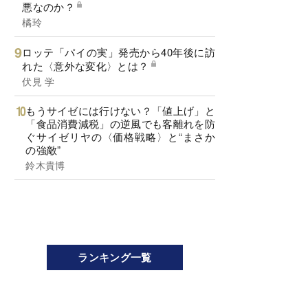
悪なのか？
橘玲
ロッテ「パイの実」発売から40年後に訪
れた〈意外な変化〉とは？
伏見 学
もうサイゼには行けない？「値上げ」と
「食品消費減税」の逆風でも客離れを防
ぐサイゼリヤの〈価格戦略〉と“まさか
の強敵”
鈴木貴博
ランキング一覧