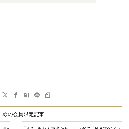
すめの会員限定記事
に回復
「え?」思わず声出たわ...ホンダで「N-BOXの次」