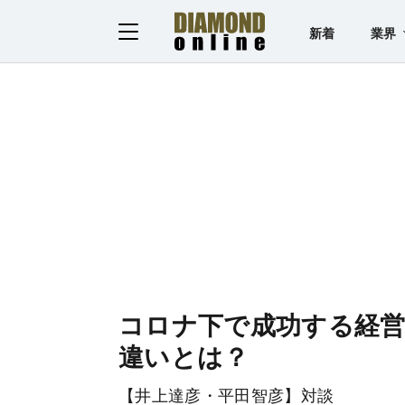
新着
業界
コロナ下で成功する経営
違いとは？
【井上達彦・平田智彦】対談