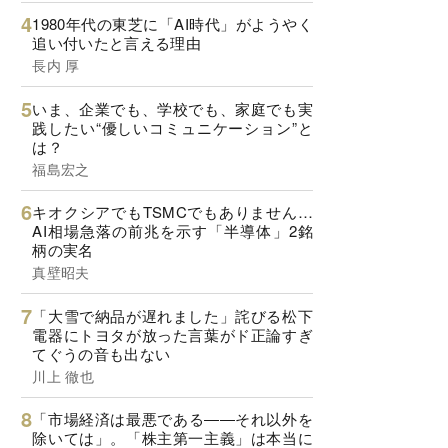
1980年代の東芝に「AI時代」がようやく
追い付いたと言える理由
長内 厚
いま、企業でも、学校でも、家庭でも実
践したい“優しいコミュニケーション”と
は？
福島宏之
キオクシアでもTSMCでもありません…
AI相場急落の前兆を示す「半導体」2銘
柄の実名
真壁昭夫
「大雪で納品が遅れました」詫びる松下
電器にトヨタが放った言葉がド正論すぎ
てぐうの音も出ない
川上 徹也
「市場経済は最悪である――それ以外を
除いては」。「株主第一主義」は本当に