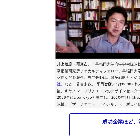
井上達彦
（写真左）
／早稲田大学商学学術院教
済産業研究所ファカルティフェロー、早稲田大
室長などを歴任。専門分野は、競争戦略とビジ
社）
など、著書多数。
平田智彦
／hyphena
後、キヤノン、ブリヂストンのデザインセンター
2006年にziba tokyoを設立し、2020年1
教授。『ザ・ファースト・ペンギンス－新しい
成功企業ほど、