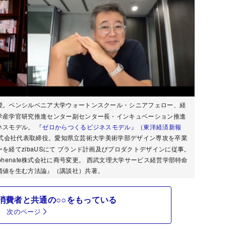
授。ペンシルベニア大学ウォートンスクール・シニアフェロー、経
学産学官研究推進センター副センター長・インキュベーション推進
ネスモデル。
『ゼロからつくるビジネスモデル』（東洋経済新報
te株式会社代表取締役。愛知県立芸術大学美術学部デザイン専攻を卒業
を経てzibaUSにて ブランド計画及びプロダクトデザインに従事。
月にhyphenate株式会社に商号変更。 西武文理大学サービス経営学部特命
価値を生む方法論』（講談社）共著。
消費者と共通の○○をもっている
次のページ