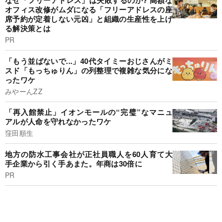
なぜ「フリーアドレス」は失敗するのか? 高額な
オフィス改修がムダになる「フリーアドレスの座
席予約が定着しない元凶」と組織の生産性を上げ
る解決策とは
PR
「もう並ばないで...」40代タイミーおじさんがミ
スド「もっちゅりん」の列整理で複雑な気分にな
ったワケ
みやーんZZ
「再入館禁止」イオンモールの“完璧”なマニュ
アルが人命を守れなかったワケ
窪田順生
地方の防水工事会社が正社員職人を60人育て大
手企業から引く手あまた。年商は30倍に
PR