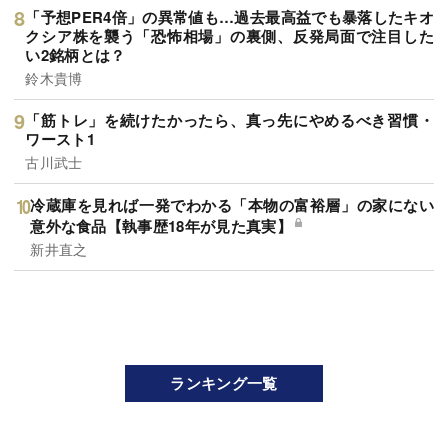
「予想PER4倍」の異常値も…過去最高益でも暴落したキオ
クシア株を襲う「恐怖相場」の裏側、反発局面で注目した
い2銘柄とは？
鈴木貴博
「筋トレ」を続けたかったら、真っ先にやめるべき習慣・
ワースト1
古川武士
冷蔵庫を見れば一発でわかる「本物の富裕層」の家にない
意外な食品【執事歴18年が見た真実】
新井直之
ランキング一覧