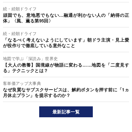
続・続朝ドライフ
頑固でも、意地悪でもない…融通が利かない人の「納得の正
体」〈風、薫る第95回〉
続・続朝ドライフ
「なるべく考えないようにしています」朝ドラ主演・見上愛
が役作りで徹底している意外なこと
地図で学ぶ「深読み」世界史
【大人の教養】国境線が物語に変わる……地図を「二度見す
る」テクニックとは？
客単価アップ大事典
なぜ良質なサブスクサービスは、解約ボタンを押す前に「1ヵ
月休止プラン」を提示するのか？
最新記事一覧