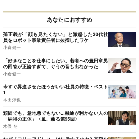
あなたにおすすめ
孫正義が「顔も見たくない」と激怒した20代社
員をロボット事業責任者に抜擢したワケ
小倉健一
「好きなことを仕事にしたい」若者への豊田章男
の回答が正論すぎて、ぐうの音も出なかった
小倉健一
今すぐ昇進させたほうがいい社員の特徴・ベスト
1
本田淳也
頑固でも、意地悪でもない...融通が利かない人の
「納得の正体」〈風、薫る第95回〉
木俣 冬