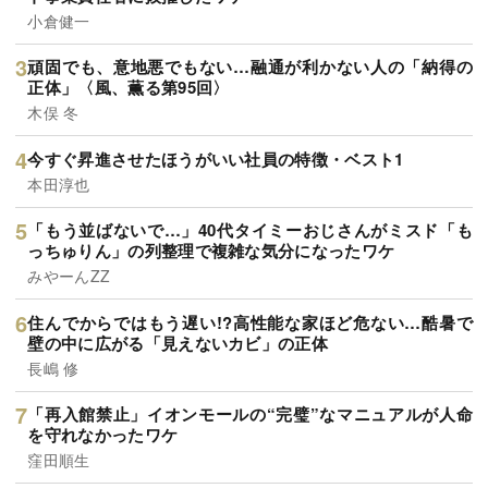
小倉健一
頑固でも、意地悪でもない…融通が利かない人の「納得の
正体」〈風、薫る第95回〉
木俣 冬
今すぐ昇進させたほうがいい社員の特徴・ベスト1
本田淳也
「もう並ばないで…」40代タイミーおじさんがミスド「も
っちゅりん」の列整理で複雑な気分になったワケ
みやーんZZ
住んでからではもう遅い!?高性能な家ほど危ない…酷暑で
壁の中に広がる「見えないカビ」の正体
長嶋 修
「再入館禁止」イオンモールの“完璧”なマニュアルが人命
を守れなかったワケ
窪田順生