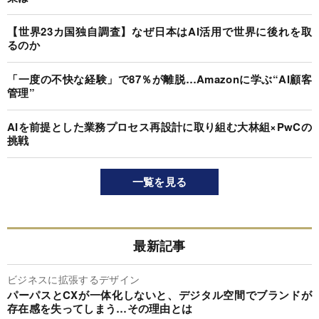
【世界23カ国独自調査】なぜ日本はAI活用で世界に後れを取
るのか
「一度の不快な経験」で87％が離脱…Amazonに学ぶ“AI顧客
管理”
AIを前提とした業務プロセス再設計に取り組む大林組×PwCの
挑戦
一覧を見る
最新記事
ビジネスに拡張するデザイン
パーパスとCXが一体化しないと、デジタル空間でブランドが
存在感を失ってしまう…その理由とは