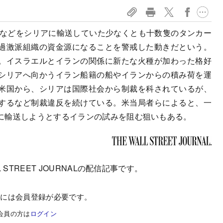
油などをシリアに輸送していた少なくとも十数隻のタンカー
過激派組織の資金源になることを警戒した動きだという。
。イスラエルとイランの関係に新たな火種が加わった格好
シリアへ向かうイラン船籍の船やイランからの積み荷を運
米国から、シリアは国際社会から制裁を科されているが、
するなど制裁違反を続けている。米当局者らによると、一
に輸送しようとするイランの試みを阻む狙いもある。
 STREET JOURNALの配信記事です。
むには会員登録が必要です。
会員の方は
ログイン