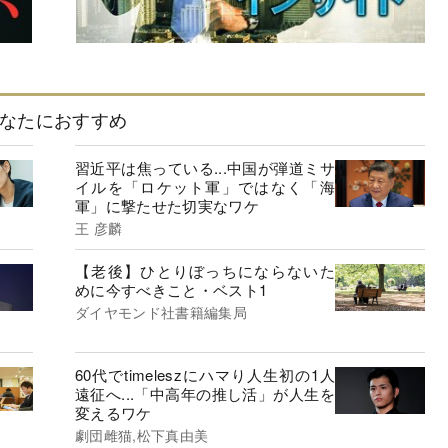
なたにおすすめ
習近平は焦っている...中国が弾道ミサ
イルを「ロケット軍」ではなく「海
軍」に撃たせた切実なワケ
王 彦麟
【老後】ひとりぼっちにならないた
めに今すべきこと・ベスト1
ダイヤモンド社書籍編集局
60代でtimeleszにハマり人生初の1人
遠征へ...「中高年の推し活」が人生を
変えるワケ
劇団雌猫,松下真由美