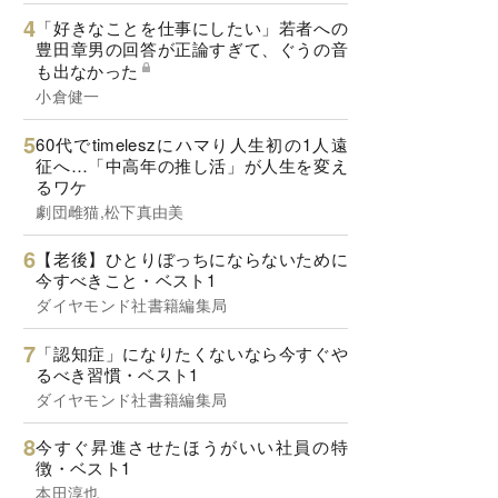
「好きなことを仕事にしたい」若者への
豊田章男の回答が正論すぎて、ぐうの音
も出なかった
小倉健一
60代でtimeleszにハマり人生初の1人遠
征へ…「中高年の推し活」が人生を変え
るワケ
劇団雌猫,松下真由美
【老後】ひとりぼっちにならないために
今すべきこと・ベスト1
ダイヤモンド社書籍編集局
「認知症」になりたくないなら今すぐや
るべき習慣・ベスト1
ダイヤモンド社書籍編集局
今すぐ昇進させたほうがいい社員の特
徴・ベスト1
本田淳也