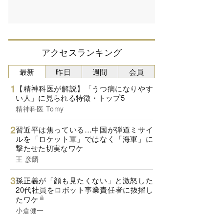
アクセスランキング
最新
昨日
週間
会員
【精神科医が解説】「うつ病になりやす
い人」に見られる特徴・トップ5
精神科医 Tomy
習近平は焦っている…中国が弾道ミサイ
ルを「ロケット軍」ではなく「海軍」に
撃たせた切実なワケ
王 彦麟
孫正義が「顔も見たくない」と激怒した
20代社員をロボット事業責任者に抜擢し
たワケ
小倉健一