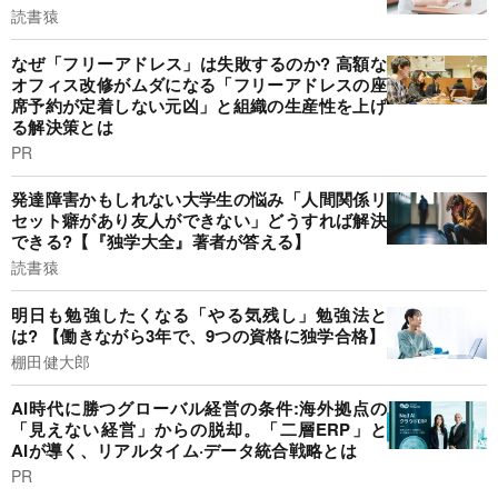
読書猿
なぜ「フリーアドレス」は失敗するのか? 高額な
オフィス改修がムダになる「フリーアドレスの座
席予約が定着しない元凶」と組織の生産性を上げ
る解決策とは
PR
発達障害かもしれない大学生の悩み「人間関係リ
セット癖があり友人ができない」どうすれば解決
できる?【『独学大全』著者が答える】
読書猿
明日も勉強したくなる「やる気残し」勉強法と
は? 【働きながら3年で、9つの資格に独学合格】
棚田健大郎
AI時代に勝つグローバル経営の条件:海外拠点の
「見えない経営」からの脱却。「二層ERP」と
AIが導く、リアルタイム·データ統合戦略とは
PR