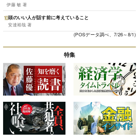
伊藤 敏 著
頭のいい人が話す前に考えていること
安達裕哉 著
(POSデータ調べ、7/26～8/1)
特集