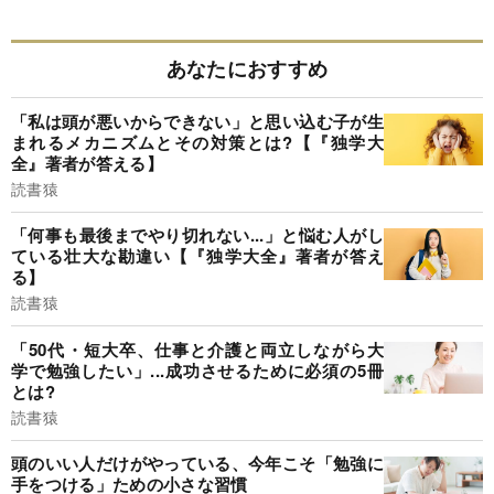
あなたにおすすめ
「私は頭が悪いからできない」と思い込む子が生
まれるメカニズムとその対策とは?【『独学大
全』著者が答える】
読書猿
「何事も最後までやり切れない...」と悩む人がし
ている壮大な勘違い【『独学大全』著者が答え
る】
読書猿
「50代・短大卒、仕事と介護と両立しながら大
学で勉強したい」...成功させるために必須の5冊
とは?
読書猿
頭のいい人だけがやっている、今年こそ「勉強に
手をつける」ための小さな習慣