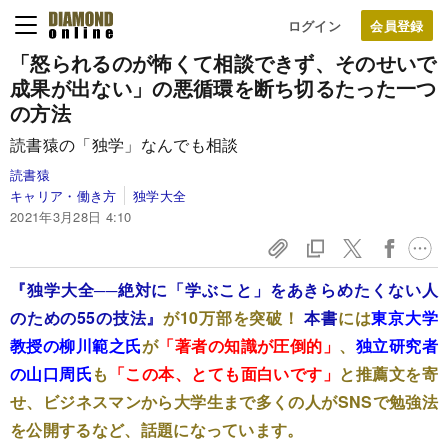
ログイン
「怒られるのが怖くて相談できず、そのせいで
成果が出ない」の悪循環を断ち切るたった一つ
の方法
読書猿の「独学」なんでも相談
読書猿
キャリア・働き方
独学大全
2021年3月28日 4:10
『独学大全──絶対に「学ぶこと」をあきらめたくない人
のための55の技法』
が10万部を突破！
本書
には
東京大学
教授の柳川範之氏
が
「著者の知識が圧倒的」
、
独立研究者
の山口周氏
も
「この本、とても面白いです」
と推薦文を寄
せ、ビジネスマンから大学生まで多くの人がSNSで勉強法
を公開するなど、話題になっています。