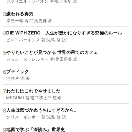
ガブリエル・ライオン 著/御立英史 訳
嫌われる勇気
岸見一郎 著/古賀史健 著
DIE WITH ZERO 人生が豊かになりすぎる究極のルール
ビル・パーキンス 著/児島 修 訳
やりたいことが見つかる 世界の果てのカフェ
ジョン・ストレルキー 著/鹿田昌美 訳
ブティック
池井戸 潤 著
わたしはこれでやせました
MEGUMI 著/道下将太郎 監修
人生は気づかぬうちにすぎるから。
クリス・ギレボー 著/児島 修 訳
地図で学ぶ「深読み」世界史