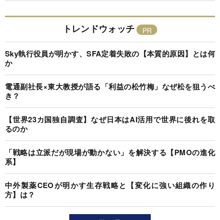
トレンドウォッチ
Sky執行役員が明かす、SFA定着失敗の【本質的原因】とは何
か
電通副社長×東大教授が語る「利益の松竹梅」なぜ松を狙うべ
き？
【世界23カ国独自調査】なぜ日本はAI活用で世界に後れを取
るのか
「戦略は立派だが現場が動かない」を解決する【PMOの進化
系】
中外製薬CEOが明かす生存戦略と【変化に強い組織の作り
方】は？