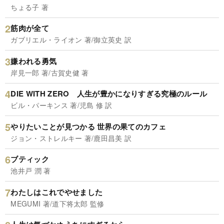
ちょる子 著
筋肉が全て
ガブリエル・ライオン 著/御立英史 訳
嫌われる勇気
岸見一郎 著/古賀史健 著
DIE WITH ZERO 人生が豊かになりすぎる究極のルール
ビル・パーキンス 著/児島 修 訳
やりたいことが見つかる 世界の果てのカフェ
ジョン・ストレルキー 著/鹿田昌美 訳
ブティック
池井戸 潤 著
わたしはこれでやせました
MEGUMI 著/道下将太郎 監修