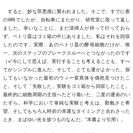
すると、妙な罪悪感に襲われました。そこで、すでに夜
の9時でしたが、自転車にまたがり、研究室に取って返し
ました。幸いなことに、まだ清掃人が持って行っておら
ず、ペトリ皿はゴミ箱の中にありました。私はそれを回収
したのです。実際、あのペトリ皿の酵母細胞だけが、唯
一、次のステップのブレークスルーへとつながったのです
（※”今にして思えば、実行することも考えることも、すべ
てがシンプルに進んだ。そして、とても運がよかった。探
してもいなかった最初のウィー変異体を偶然見つけたこ
と。そして「失敗した」実験をゴミ箱から回収したこと。
最終的に細胞周期の主役へたどり着いた、二度の運命のい
たずら。科学において単純な実験と考えは、勤勉さと希
望、そしてもちろん時折の幸運なタイミングと合わさった
とき、まばゆい光を放つものなんだ。”本書より引用）。