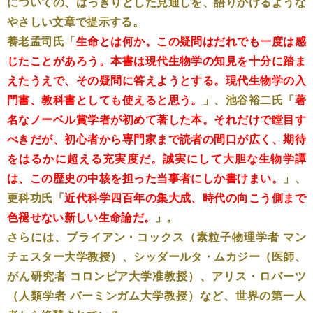
についての、はっきりとした見通しを、語りかけるような
やさしい文章で提示する。
養老孟司氏「
生命とは何か。この疑問はだれでも一度は感
じたことがあろう。本書は現代生物学の知見を十分に踏ま
えたうえで、その疑問に答えようとする。現代生物学の入
門書、教科書としても使えると思う。
」、池谷裕二氏「
著
名なノーベル賞学者が初めて著した本。それだけで瞠目す
べきだが、初心者から専門家まで読者の間口が広く、期待
をはるかに超える充実度だ。誠実にして大胆な生物学譚
は、この歴史の中核を担った当事者にしか書けまい。
」、
更科功氏「
近代科学四百年の集大成、時代の向こう側まで
色褪せない新しい生命論だ。
」。
さらには、ブライアン・コックス（素粒子物理学者 マン
チェスター大学教授）、シッダールタ・ムカジー（医師、
がん研究者 コロンビア大学准教授）、アリス・ロバーツ
（人類学者 バーミンガム大学教授）など、世界の第一人