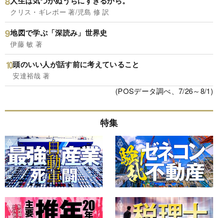
人生は気づかぬうちにすぎるから。
クリス・ギレボー 著/児島 修 訳
地図で学ぶ「深読み」世界史
伊藤 敏 著
頭のいい人が話す前に考えていること
安達裕哉 著
(POSデータ調べ、7/26～8/1)
特集