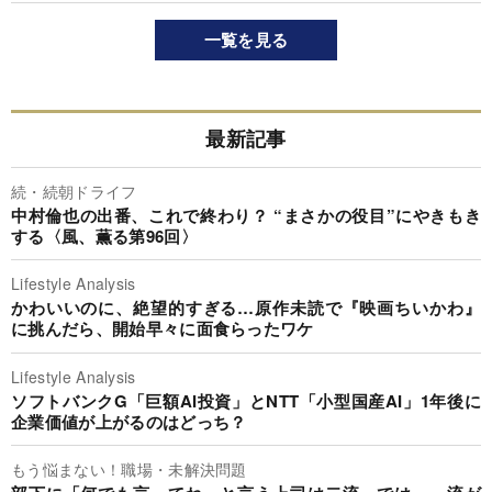
一覧を見る
最新記事
続・続朝ドライフ
中村倫也の出番、これで終わり？ “まさかの役目”にやきもき
する〈風、薫る第96回〉
Lifestyle Analysis
かわいいのに、絶望的すぎる…原作未読で『映画ちいかわ』
に挑んだら、開始早々に面食らったワケ
Lifestyle Analysis
ソフトバンクG「巨額AI投資」とNTT「小型国産AI」1年後に
企業価値が上がるのはどっち？
もう悩まない！職場・未解決問題