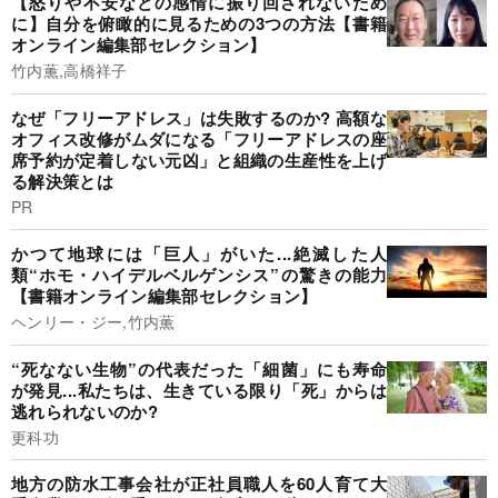
【怒りや不安などの感情に振り回されないため
に】自分を俯瞰的に見るための3つの方法【書籍
オンライン編集部セレクション】
竹内薫,高橋祥子
なぜ「フリーアドレス」は失敗するのか? 高額な
オフィス改修がムダになる「フリーアドレスの座
席予約が定着しない元凶」と組織の生産性を上げ
る解決策とは
PR
かつて地球には「巨人」がいた...絶滅した人
類“ホモ・ハイデルベルゲンシス”の驚きの能力
【書籍オンライン編集部セレクション】
ヘンリー・ジー,竹内薫
“死なない生物”の代表だった「細菌」にも寿命
が発見...私たちは、生きている限り「死」からは
逃れられないのか?
更科功
地方の防水工事会社が正社員職人を60人育て大