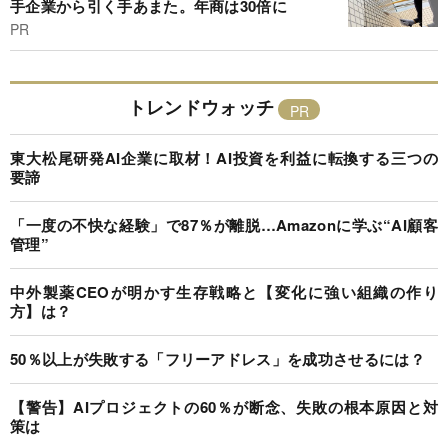
手企業から引く手あまた。年商は30倍に
PR
トレンドウォッチ
東大松尾研発AI企業に取材！AI投資を利益に転換する三つの
要諦
「一度の不快な経験」で87％が離脱…Amazonに学ぶ“AI顧客
管理”
中外製薬CEOが明かす生存戦略と【変化に強い組織の作り
方】は？
50％以上が失敗する「フリーアドレス」を成功させるには？
【警告】AIプロジェクトの60％が断念、失敗の根本原因と対
策は