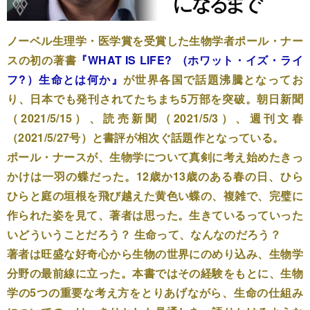
ノーベル生理学・医学賞を受賞した生物学者ポール・ナー
スの初の著書
『WHAT IS LIFE? (ホワット・イズ・ライ
フ?）生命とは何か』
が世界各国で話題沸騰となってお
り、日本でも発刊されてたちまち5万部を突破。朝日新聞
（2021/5/15）、読売新聞（2021/5/3）、週刊文春
（2021/5/27号）と書評が相次ぐ話題作となっている。
ポール・ナースが、生物学について真剣に考え始めたきっ
かけは一羽の蝶だった。12歳か13歳のある春の日、ひら
ひらと庭の垣根を飛び越えた黄色い蝶の、複雑で、完璧に
作られた姿を見て、著者は思った。生きているっていった
いどういうことだろう？ 生命って、なんなのだろう？
著者は旺盛な好奇心から生物の世界にのめり込み、生物学
分野の最前線に立った。本書ではその経験をもとに、生物
学の5つの重要な考え方をとりあげながら、生命の仕組み