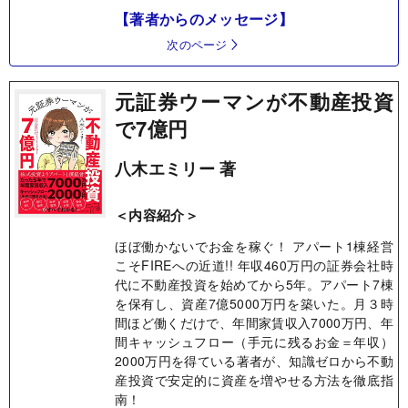
【著者からのメッセージ】
次のページ
元証券ウーマンが不動産投資
で7億円
八木エミリー 著
＜内容紹介＞
ほぼ働かないでお金を稼ぐ！ アパート1棟経営
こそFIREへの近道!! 年収460万円の証券会社時
代に不動産投資を始めてから5年。アパート7棟
を保有し、資産7億5000万円を築いた。月３時
間ほど働くだけで、年間家賃収入7000万円、年
間キャッシュフロー（手元に残るお金＝年収）
2000万円を得ている著者が、知識ゼロから不動
産投資で安定的に資産を増やせる方法を徹底指
南！