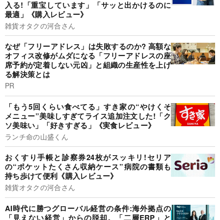
入る!「重宝しています」「サッと出かけるのに
最適」《購入レビュー》
雑貨オタクの河合さん
なぜ「フリーアドレス」は失敗するのか? 高額な
オフィス改修がムダになる「フリーアドレスの座
席予約が定着しない元凶」と組織の生産性を上げ
る解決策とは
PR
「もう5回くらい食べてる」すき家の“やけくそ
メニュー”美味しすぎてライス追加注文した!「ク
ソ美味い」「好きすぎる」《実食レビュー》
ランチ命の山盛くん
おくすり手帳と診察券24枚がスッキリ!セリア
の“ポケットたくさん収納ケース”病院の書類も
持ち歩けて便利《購入レビュー》
雑貨オタクの河合さん
AI時代に勝つグローバル経営の条件:海外拠点の
「見えない経営」からの脱却。「二層ERP」と