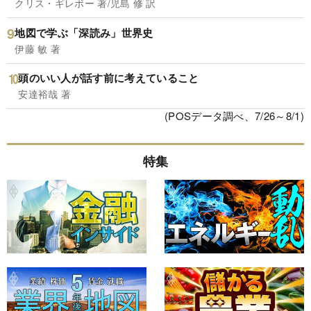
クリス・ギレボー 著/児島 修 訳
地図で学ぶ「深読み」世界史
伊藤 敏 著
頭のいい人が話す前に考えていること
安達裕哉 著
(POSデータ調べ、7/26～8/1)
特集