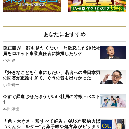
あなたにおすすめ
孫正義が「顔も見たくない」と激怒した20代社
員をロボット事業責任者に抜擢したワケ
小倉健一
「好きなことを仕事にしたい」若者への豊田章男
の回答が正論すぎて、ぐうの音も出なかった
小倉健一
今すぐ昇進させたほうがいい社員の特徴・ベスト
1
本田淳也
「色・大きさ・形すべて好み」GUの“収納力ば
つぐんショルダー”お薬手帳や処方薬がピッタリ