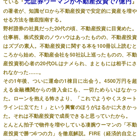
元証券ウーマンが不動産投資で7億円
ている『
』
の著者が、知識ゼロから不動産投資で安定的に資産を増や
せる方法を徹底指南する。
野村證券の社員だった20代の頃、不動産投資に目覚めた。
仕事柄、株式投資のノウハウはあったものの、不動産投資
はズブの素人。不動産投資に関する本を100冊以上読むと
ころから始め、不動産会社を50社以上巡ったものの、不動
産投資初心者の20代OLはナメられ、まともには相手にさ
れなかった……。
その1年後、ついに運命の1棟目に出会う。4500万円を超
える金融機関からの借入金にも、一切ためらいはなかっ
た。ローンを抱える怖さより、「これでようやくスタート
ラインに立てた！」という興奮のほうがはるかに大きかっ
た。それは不動産投資で成長できると思っていたから。
とんとん拍子で物件を増やしている凄腕ウーマンの「不動
産投資で勝つ6つの力」を徹底解説。FIRE（経済的自立と