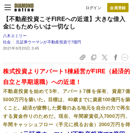
ログイン
【不動産投資こそFIREへの近道】
大きな借入
金にも
ためらいは一切なし
八木エミリー
社会
元証券ウーマンが不動産投資で7億円
2021年6月20日 3:45
株式投資よりアパート1棟経営がFIRE（経済的
自立と早期退職）への近道！
不動産投資を始めて5年、アパート7棟を保有、資産7億
5000万円を築いた。目標は、40歳までに資産100億円を築
くこと。経済が疲弊した愛着のある地元を自分の力で再生
する資金作りのためだ。現在、年間家賃収入7000万円、
年間キャッシュフロー（手元に残るお金）2000万円を得