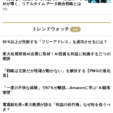
AIが導く、リアルタイム·データ統合戦略とは
PR
トレンドウォッチ
50％以上が失敗する「フリーアドレス」を成功させるには？
東大松尾研発AI企業に取材！AI投資を利益に転換する三つの
要諦
「戦略は立派だが現場が動かない」を解決する【PMOの進化
系】
「一度の不快な経験」で87％が離脱…Amazonに学ぶ“AI顧客
管理”
電通副社長×東大教授が語る「利益の松竹梅」なぜ松を狙うべ
き？