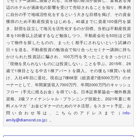
でセミナー講師に抜擢される。出身地の経済が疲弊し、愛着ある海
辺のホテルが過疎化の影響を受けて売却されることを知り、将来的
に自分の手で地域活性化をするという大きな目標を掲げ、その資金
獲得のため不動産投資をはじめる。40歳までに資産100億円を築
き、財団を設立して地元を活性化するのが目標。当初は不動産投資
本を100冊以上読破するなど勉強しつつ、不動産会社を50社ほど回
って物件を探したものの、まったく相手にされないという試練の
日々を送る。不動産投資の勉強会で知り合ったセミナー講師に持ち
かけられた投資話に騙され、100万円を失ったことをきっかけに
「現物を見られないものには投資しない」ことを学ぶ。2015年、26
歳で1棟目となる中古1棟アパートを購入。その後も1棟買いを続
け、入社4年目に退社。現在は7棟68室（総資産7億5000万円）のオ
ーナーとして、年間家賃収入7000万円、年間2000万円のキャッシュ
フロー（手元に残るお金）を得ている。日本証券業協会一種外務員
資格、2級ファイナンシャル・プランニング技能士。2021年夏に有
料メルマガ「お金ビギナーのためのマネ活部」をスタート予定。お
問い合わせ等は、こちらのアドレスまで（
info-
emily@diamond.co.jp
）。