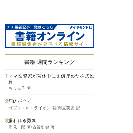
書籍 週間ランキング
ママ投資家が育休中に１億貯めた株式投
資
ちょる子 著
筋肉が全て
ガブリエル・ライオン 著/御立英史 訳
嫌われる勇気
岸見一郎 著/古賀史健 著