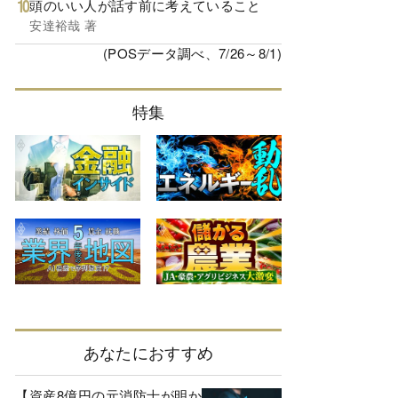
頭のいい人が話す前に考えていること
安達裕哉 著
(POSデータ調べ、7/26～8/1)
特集
あなたにおすすめ
【資産8億円の元消防士が明か