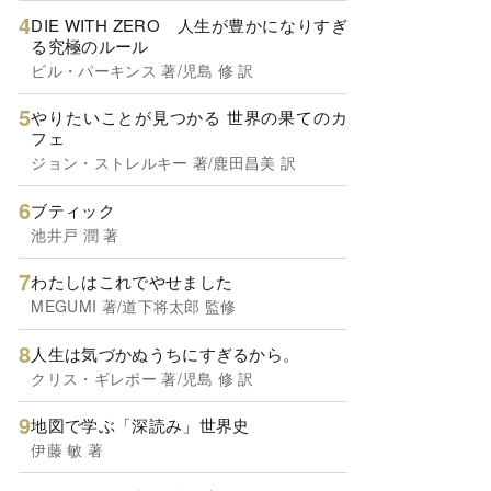
DIE WITH ZERO 人生が豊かになりすぎ
る究極のルール
ビル・パーキンス 著/児島 修 訳
やりたいことが見つかる 世界の果てのカ
フェ
ジョン・ストレルキー 著/鹿田昌美 訳
ブティック
池井戸 潤 著
わたしはこれでやせました
MEGUMI 著/道下将太郎 監修
人生は気づかぬうちにすぎるから。
クリス・ギレボー 著/児島 修 訳
地図で学ぶ「深読み」世界史
伊藤 敏 著