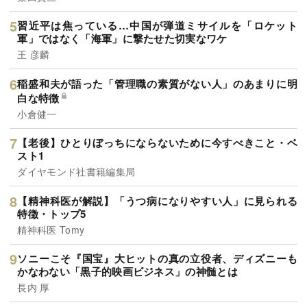
習近平は焦っている…中国が弾道ミサイルを「ロケット
軍」ではなく「海軍」に撃たせた切実なワケ
王 彦麟
稲盛和夫が語った「管理職の素質がない人」のあまりに明
白な特徴
小倉健一
【老後】ひとりぼっちにならないために今すべきこと・ベ
スト1
ダイヤモンド社書籍編集局
【精神科医が解説】「うつ病になりやすい人」に見られる
特徴・トップ5
精神科医 Tomy
ソニーこそ『国宝』大ヒットの真の立役者、ディズニーも
かなわない「黒子的映画ビジネス」の神髄とは
長内 厚