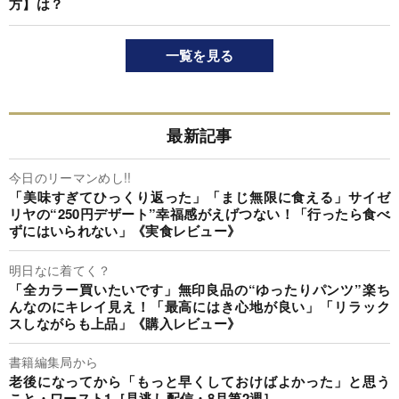
方】は？
一覧を見る
最新記事
今日のリーマンめし!!
「美味すぎてひっくり返った」「まじ無限に食える」サイゼ
リヤの“250円デザート”幸福感がえげつない！「行ったら食べ
ずにはいられない」《実食レビュー》
明日なに着てく？
「全カラー買いたいです」無印良品の“ゆったりパンツ”楽ち
んなのにキレイ見え！「最高にはき心地が良い」「リラック
スしながらも上品」《購入レビュー》
書籍編集局から
老後になってから「もっと早くしておけばよかった」と思う
こと・ワースト1［見逃し配信・8月第2週］