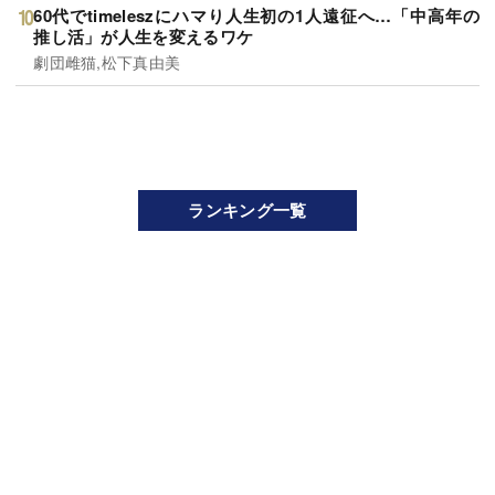
60代でtimeleszにハマり人生初の1人遠征へ…「中高年の
推し活」が人生を変えるワケ
劇団雌猫,松下真由美
ランキング一覧