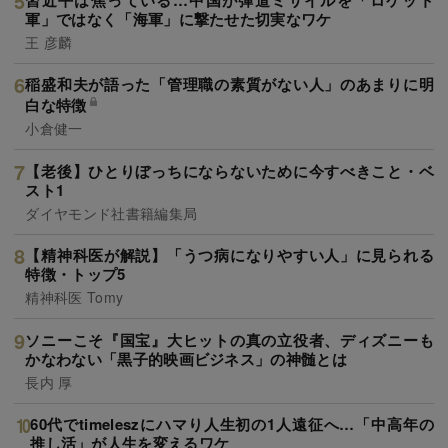
軍」ではなく「海軍」に撃たせた切実なワケ
王 彦麟
稲盛和夫が語った「管理職の素質がない人」のあまりに明
白な特徴
小倉健一
【老後】ひとりぼっちにならないために今すべきこと・ベ
スト1
ダイヤモンド社書籍編集局
【精神科医が解説】「うつ病になりやすい人」に見られる
特徴・トップ5
精神科医 Tomy
ソニーこそ『国宝』大ヒットの真の立役者、ディズニーも
かなわない「黒子的映画ビジネス」の神髄とは
長内 厚
60代でtimeleszにハマり人生初の1人遠征へ…「中高年の
推し活」が人生を変えるワケ