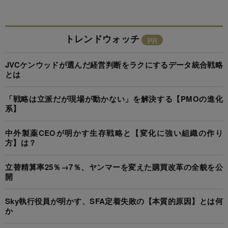
トレンドウォッチ
JVCケンウッドが選んだ経営判断をラクにするデータ統合戦略
とは
「戦略は立派だが現場が動かない」を解決する【PMOの進化
系】
中外製薬CEOが明かす生存戦略と【変化に強い組織の作り
方】は？
立替精算率25％→7％、ヤンマーを変えた購買改革の全貌を公
開
Sky執行役員が明かす、SFA定着失敗の【本質的原因】とは何
か