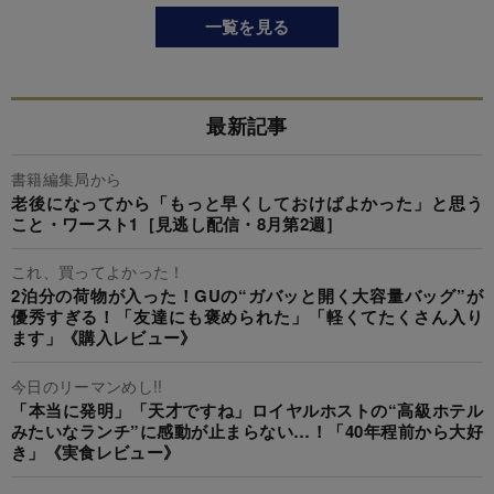
一覧を見る
最新記事
書籍編集局から
老後になってから「もっと早くしておけばよかった」と思う
こと・ワースト1［見逃し配信・8月第2週］
これ、買ってよかった！
2泊分の荷物が入った！GUの“ガバッと開く大容量バッグ”が
優秀すぎる！「友達にも褒められた」「軽くてたくさん入り
ます」《購入レビュー》
今日のリーマンめし!!
「本当に発明」「天才ですね」ロイヤルホストの“高級ホテル
みたいなランチ”に感動が止まらない…！「40年程前から大好
き」《実食レビュー》