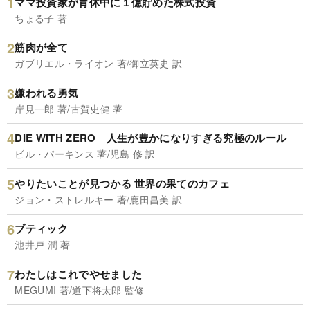
ママ投資家が育休中に１億貯めた株式投資
ちょる子 著
筋肉が全て
ガブリエル・ライオン 著/御立英史 訳
嫌われる勇気
岸見一郎 著/古賀史健 著
DIE WITH ZERO 人生が豊かになりすぎる究極のルール
ビル・パーキンス 著/児島 修 訳
やりたいことが見つかる 世界の果てのカフェ
ジョン・ストレルキー 著/鹿田昌美 訳
ブティック
池井戸 潤 著
わたしはこれでやせました
MEGUMI 著/道下将太郎 監修