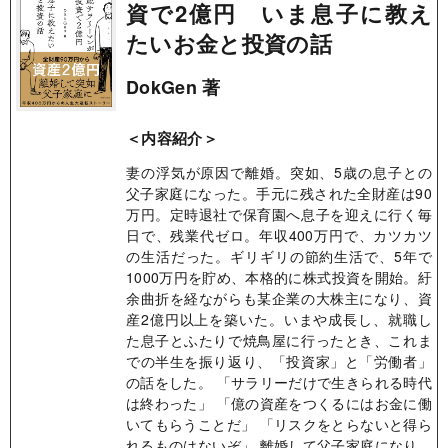
資で2億円 いま息子に教え
たいお金と投資の話
DokGen 著
＜内容紹介＞
妻の浮気が原因で離婚。突如、5歳の息子との
父子家庭になった。手元に残された全財産は90
万円。定時退社で保育園へ息子を迎えに行く毎
日で、残業代ゼロ。年収400万円で、カツカツ
の生活だった。ギリギリの節約生活で、5年で
1000万円を貯め、本格的に株式投資を開始。紆
余曲折を経ながらも某企業の大株主になり、資
産2億円以上を築いた。いまや成長し、就職し
た息子とふたりで焼鳥屋に行ったとき、これま
での半生を振り返り、「投資家」と「労働者」
の話をした。 「サラリーだけで生きられる時代
は終わった」 「億の資産をつくるにはお金に働
いてもらうことだ」 「リスクをとらないと得ら
れるものはないぞ」 離婚して父子家庭になり、