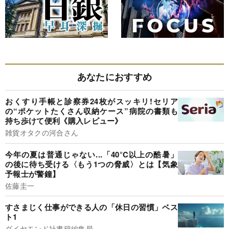
あなたにおすすめ
おくすり手帳と診察券24枚がスッキリ!セリア
の“ポケットたくさん収納ケース”病院の書類も
持ち歩けて便利《購入レビュー》
雑貨オタクの河合さん
今年の夏は普通じゃない...「40°C以上の酷暑」
の後に待ち受ける〈もう1つの脅威〉とは【気象
予報士が警鐘】
佐藤圭一
すさまじく仕事ができる人の「休日の習慣」ベス
ト1
ダイヤモンド社書籍編集局