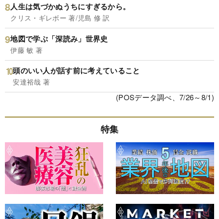
人生は気づかぬうちにすぎるから。
クリス・ギレボー 著/児島 修 訳
地図で学ぶ「深読み」世界史
伊藤 敏 著
頭のいい人が話す前に考えていること
安達裕哉 著
(POSデータ調べ、7/26～8/1)
特集