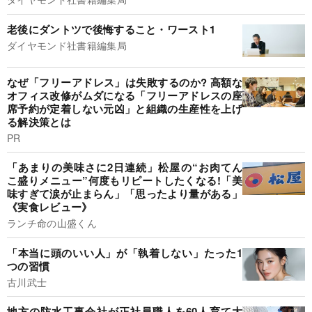
老後にダントツで後悔すること・ワースト1
ダイヤモンド社書籍編集局
なぜ「フリーアドレス」は失敗するのか? 高額な
オフィス改修がムダになる「フリーアドレスの座
席予約が定着しない元凶」と組織の生産性を上げ
る解決策とは
PR
「あまりの美味さに2日連続」松屋の“お肉てん
こ盛りメニュー”何度もリピートしたくなる!「美
味すぎて涙が止まらん」「思ったより量がある」
《実食レビュー》
ランチ命の山盛くん
「本当に頭のいい人」が「執着しない」たった1
つの習慣
古川武士
地方の防水工事会社が正社員職人を60人育て大