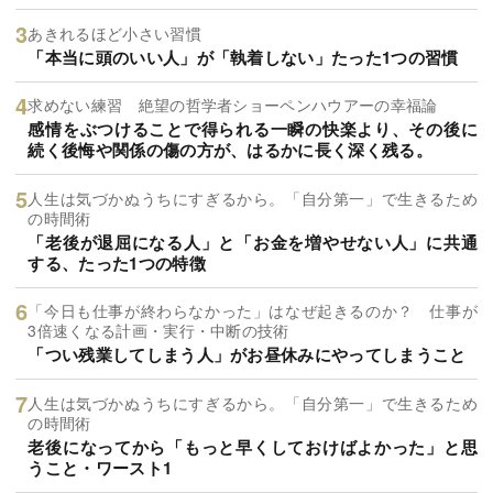
あきれるほど小さい習慣
「本当に頭のいい人」が「執着しない」たった1つの習慣
求めない練習 絶望の哲学者ショーペンハウアーの幸福論
感情をぶつけることで得られる一瞬の快楽より、その後に
続く後悔や関係の傷の方が、はるかに長く深く残る。
人生は気づかぬうちにすぎるから。「自分第一」で生きるため
の時間術
「老後が退屈になる人」と「お金を増やせない人」に共通
する、たった1つの特徴
「今日も仕事が終わらなかった」はなぜ起きるのか？ 仕事が
3倍速くなる計画・実行・中断の技術
「つい残業してしまう人」がお昼休みにやってしまうこと
人生は気づかぬうちにすぎるから。「自分第一」で生きるため
の時間術
老後になってから「もっと早くしておけばよかった」と思
うこと・ワースト1