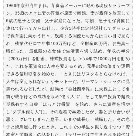
1966年京都府生まれ。某食品メーカーに勤める現役サラリーマ
ン。35歳のときに妻の浮気が原因で離婚。妻が親権を放棄して
5歳の息子と突如、父子家庭になった。毎朝、息子を保育園に
連れて行ってから出社し、夕方5時半に定時退社してダッシュ
で保育園に向かう日々。残業する同僚たちからは白い目で見ら
れ、残業代ゼロで年収400万円ほど、全財産90万円。お先真っ
暗だった。最低限の衣食住で生活費を切り詰め、年収の半分
（200万円）を貯蓄。株式投資をしつつ4年で1000万円を貯め
た。これを軍資金に人生を変えるため、元手の約3倍まで運用
できる信用取引を始めた。「ときにはリスクをとらなければ、
人生は変えられない」がモットーだ。リーマン・ショックに見
舞われるなどしたが、結局は『会社四季報』に大株主として名
前が載るほどの成功を収め“億り人”に。そして集中投資で超長
期保有する自称「ほっとけ投資」を始め、さらに資産を増や
し“ダブル億り人”に。その過程で再婚したが、妻と折り合いが
悪く、グレてしまった息子。いまや成長し、就職した。その息
子と焼鳥屋に行ったとき、これまでの半生を振り返りつつ「資
本家と労働者」の話をした。サラリーだけで生きられる時代は