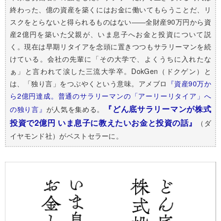
終わった、億の資産を築くにはお金に働いてもらうことだ、リ
スクをとらないと得られるものはない――全財産90万円から資
産2億円を築いた父親が、いま息子へお金と投資について説
く。現在は早期リタイアを念頭に置きつつもサラリーマンを続
けている。会社の先輩に「その大学で、よくうちに入れたな
ぁ」と言われて涙した三流大学卒。DokGen（ドクゲン）と
は、「独り言」をつぶやくという意味。アメブロ
『資産90万か
ら2億円達成。普通のサラリーマンの「アーリーリタイア」へ
『どん底サラリーマンが株式
の独り言』
が人気を集める。
投資で2億円 いま息子に教えたいお金と投資の話』
（ダ
イヤモンド社）がベストセラーに。