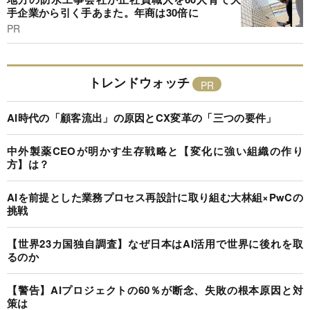
手企業から引く手あまた。年商は30倍に
PR
トレンドウォッチ
AI時代の「顧客流出」の原因とCX変革の「三つの要件」
中外製薬CEOが明かす生存戦略と【変化に強い組織の作り
方】は？
AIを前提とした業務プロセス再設計に取り組む大林組×PwCの
挑戦
【世界23カ国独自調査】なぜ日本はAI活用で世界に後れを取
るのか
【警告】AIプロジェクトの60％が断念、失敗の根本原因と対
策は