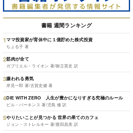
書籍 週間ランキング
ママ投資家が育休中に１億貯めた株式投資
ちょる子 著
筋肉が全て
ガブリエル・ライオン 著/御立英史 訳
嫌われる勇気
岸見一郎 著/古賀史健 著
DIE WITH ZERO 人生が豊かになりすぎる究極のルール
ビル・パーキンス 著/児島 修 訳
やりたいことが見つかる 世界の果てのカフェ
ジョン・ストレルキー 著/鹿田昌美 訳