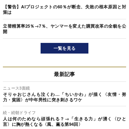
【警告】AIプロジェクトの60％が断念、失敗の根本原因と対
策は
立替精算率25％→7％、ヤンマーを変えた購買改革の全貌を公
開
一覧を見る
最新記事
ニュース3面鏡
そりゃおじさんも泣くわ…「ちいかわ」が描く〈友情・努
力・貧困〉が中年男性に突き刺さるワケ
続・続朝ドライフ
人は何のためなら頑張れる？→「生きる力」が湧く〈ひと
言〉に胸が熱くなる〈風、薫る第94回〉