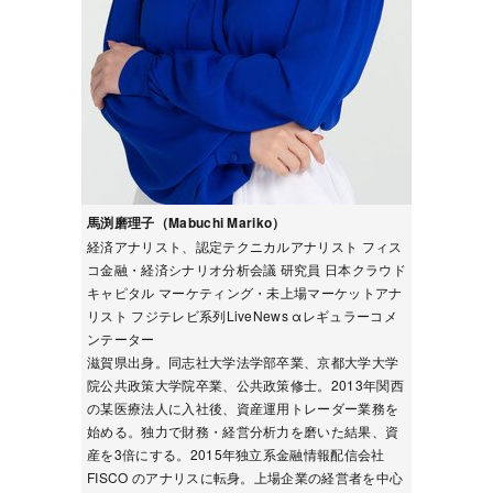
馬渕磨理子（Mabuchi Mariko）
経済アナリスト、認定テクニカルアナリスト フィス
コ金融・経済シナリオ分析会議 研究員 日本クラウド
キャピタル マーケティング・未上場マーケットアナ
リスト フジテレビ系列LiveNews αレギュラーコメ
ンテーター
滋賀県出身。同志社大学法学部卒業、京都大学大学
院公共政策大学院卒業、公共政策修士。2013年関西
の某医療法人に入社後、資産運用トレーダー業務を
始める。独力で財務・経営分析力を磨いた結果、資
産を3倍にする。2015年独立系金融情報配信会社
FISCO のアナリスに転身。上場企業の経営者を中心