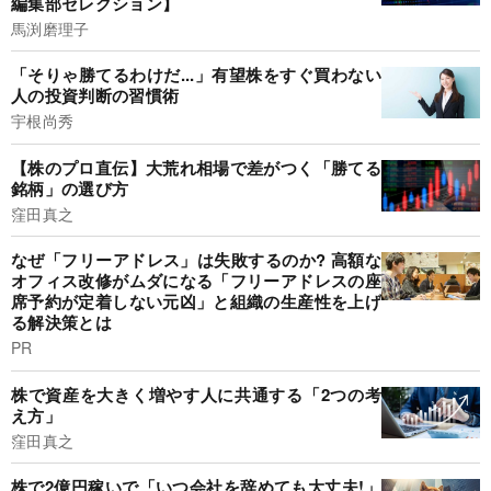
編集部セレクション】
馬渕磨理子
「そりゃ勝てるわけだ...」有望株をすぐ買わない
人の投資判断の習慣術
宇根尚秀
【株のプロ直伝】大荒れ相場で差がつく「勝てる
銘柄」の選び方
窪田真之
なぜ「フリーアドレス」は失敗するのか? 高額な
オフィス改修がムダになる「フリーアドレスの座
席予約が定着しない元凶」と組織の生産性を上げ
る解決策とは
PR
株で資産を大きく増やす人に共通する「2つの考
え方」
窪田真之
株で2億円稼いで「いつ会社を辞めても大丈夫!」