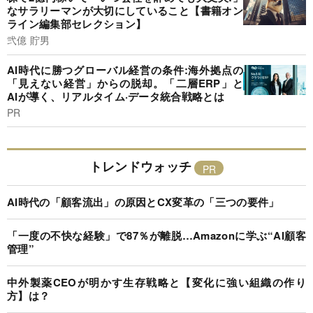
なサラリーマンが大切にしていること【書籍オン
ライン編集部セレクション】
弐億 貯男
AI時代に勝つグローバル経営の条件:海外拠点の
「見えない経営」からの脱却。「二層ERP」と
AIが導く、リアルタイム·データ統合戦略とは
PR
トレンドウォッチ
AI時代の「顧客流出」の原因とCX変革の「三つの要件」
「一度の不快な経験」で87％が離脱…Amazonに学ぶ“AI顧客
管理”
中外製薬CEOが明かす生存戦略と【変化に強い組織の作り
方】は？