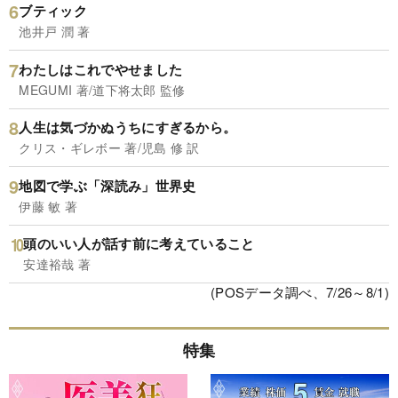
ブティック
池井戸 潤 著
わたしはこれでやせました
MEGUMI 著/道下将太郎 監修
人生は気づかぬうちにすぎるから。
クリス・ギレボー 著/児島 修 訳
地図で学ぶ「深読み」世界史
伊藤 敏 著
頭のいい人が話す前に考えていること
安達裕哉 著
(POSデータ調べ、7/26～8/1)
特集