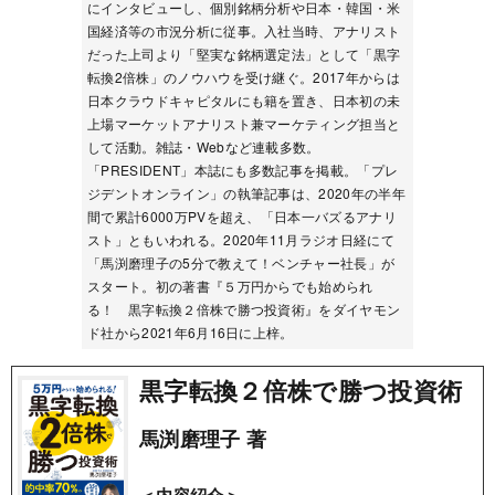
にインタビューし、個別銘柄分析や日本・韓国・米
国経済等の市況分析に従事。入社当時、アナリスト
だった上司より「堅実な銘柄選定法」として「黒字
転換2倍株」のノウハウを受け継ぐ。2017年からは
日本クラウドキャピタルにも籍を置き、日本初の未
上場マーケットアナリスト兼マーケティング担当と
して活動。雑誌・Webなど連載多数。
「PRESIDENT」本誌にも多数記事を掲載。「プレ
ジデントオンライン」の執筆記事は、2020年の半年
間で累計6000万PVを超え、「日本一バズるアナリ
スト」ともいわれる。2020年11月ラジオ日経にて
「馬渕磨理子の5分で教えて！ベンチャー社長」が
スタート。初の著書『５万円からでも始められ
る！ 黒字転換２倍株で勝つ投資術』をダイヤモン
ド社から2021年6月16日に上梓。
黒字転換２倍株で勝つ投資術
馬渕磨理子 著