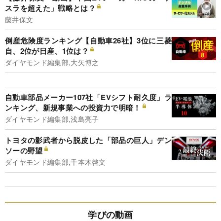
スラを超えた」戦略とは？
藤井保文
倒産危険度ランキング【自動車26社】3位に三菱
自、2位が日産、1位は？
ダイヤモンド編集部,大矢博之
自動車部品メーカー107社「EVシフト耐久度」ラ
ンキング、新規事業への投資力で明暗！
ダイヤモンド編集部,浅島亮子
トヨタの影武者から脱皮した「部品の巨人」デン
ソーの野望
ダイヤモンド編集部,千本木啓文
学びの動画