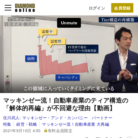
ログイン
マッキンゼー流！自動車産業のティア構造の
「解体的再編」が不回避な理由【動画】
住川武人:
マッキンゼー・アンド・カンパニー パートナー
特集
経営・戦略
マッキンゼー流！自動車産業 大再編
2021年9月10日 4:50
有料会員限定