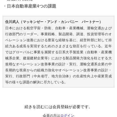
・日本自動車産業4つの課題
住川武人（マッキンゼー・アンド・カンパニー パートナー）
日本における航空宇宙・防衛、自動車・産業機械、運輸交通および
行政部門のリーダー。事業戦略、製品開発、調達、投資管理等のオ
ペレーション改善における豊富な経験を基に、経営幹部に対して持
続力ある成長を実現するためのさまざまな助言を行っている。近年
ではグローバルに事業を展開する日系大手製造業（自動車・産業機
械系企業、建築建材企業等）における製品開発力強化を柱とする大
規模なオペレーション改善事業の設計・実行、運輸交通系企業の中
長期的な視座からの組織力強化やオペレーション改善事業の設計・
実行、行政部門（中央省庁、地方自治体）の生産性向上や産業育成
等の様々な課題の解決に尽力している。
続きを読むには会員登録が必要です。
会員の方は
ログイン