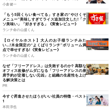
小倉健一
「もう5回くらい食べてる」すき家の“やけくそ
メニュー”美味しすぎてライス追加注文した!「ク
ソ美味い」「好きすぎる」《実食レビュー》
ランチ命の山盛くん
【ロイヤルホスト】大人のお子様ランチみた
い...!木金限定の“よくばりランチ”ボリューム満
点で幸せすぎる!《実食レビュー》
ランチ命の山盛くん
なぜ「フリーアドレス」は失敗するのか? 高額な
オフィス改修がムダになる「フリーアドレスの座
席予約が定着しない元凶」と組織の生産性を上げ
る解決策とは
PR
今すぐ昇進させたほうがいい社員の特徴・ベスト
1
本田淳也