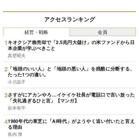
アクセスランキング
経営・戦略
会員
キオクシア株売却で「2.5兆円大儲け」の米ファンドから日
本企業が学ぶべきこと
真壁昭夫
「地頭のいい人」と「地頭の悪い人」を残酷に分断する、
たった1つの違い。
小川晶子
さすがにアカンやろ…イケイケ社長が電話口で言い放った
「失礼過ぎるひと言」【マンガ】
岩本有平
1980年代の東芝に「AI時代」がようやく追い付いたと言え
る理由
長内 厚