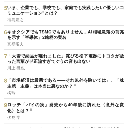
いま、企業でも、学校でも、家庭でも実践したい“優しいコ
ミュニケーション”とは？
福島宏之
キオクシアでもTSMCでもありません…AI相場急落の前兆
を示す「半導体」2銘柄の実名
真壁昭夫
「大雪で納品が遅れました」詫びる松下電器にトヨタが放
った言葉がド正論すぎてぐうの音も出ない
川上 徹也
「市場経済は最悪である――それ以外を除いては」。「株
主第一主義」は本当に悪なのか？
橘玲
ロッテ「パイの実」発売から40年後に訪れた〈意外な変
化〉とは？
伏見 学