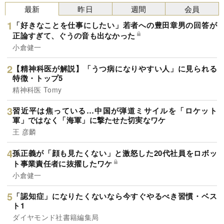
最新
昨日
週間
会員
「好きなことを仕事にしたい」若者への豊田章男の回答が
正論すぎて、ぐうの音も出なかった
小倉健一
【精神科医が解説】「うつ病になりやすい人」に見られる
特徴・トップ5
精神科医 Tomy
習近平は焦っている…中国が弾道ミサイルを「ロケット
軍」ではなく「海軍」に撃たせた切実なワケ
王 彦麟
孫正義が「顔も見たくない」と激怒した20代社員をロボッ
ト事業責任者に抜擢したワケ
小倉健一
「認知症」になりたくないなら今すぐやるべき習慣・ベス
ト1
ダイヤモンド社書籍編集局