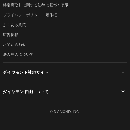
特定商取引に関する法律に基づく表示
プライバシーポリシー・著作権
よくある質問
広告掲載
お問い合わせ
法人導入について
ダイヤモンド社のサイト
Diamond Online(English)
ダイヤモンド社について
週刊ダイヤモンド
ダイヤモンド社TOP
DIAMONDハーバード・ビジネス・レビュー
© DIAMOND, INC.
会社概要
ダイヤモンドZAi（デジタル版）
採用情報
書籍オンライン