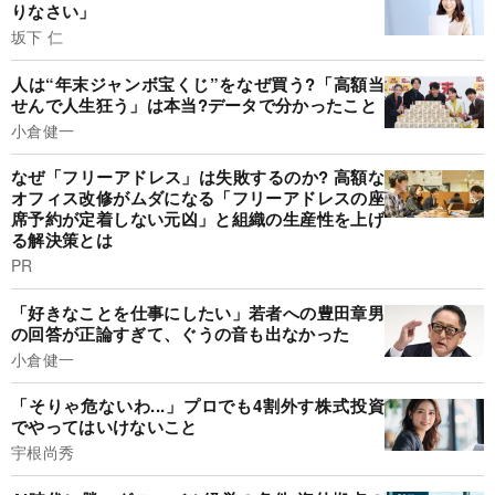
りなさい」
坂下 仁
人は“年末ジャンボ宝くじ”をなぜ買う?「高額当
せんで人生狂う」は本当?データで分かったこと
小倉健一
なぜ「フリーアドレス」は失敗するのか? 高額な
オフィス改修がムダになる「フリーアドレスの座
席予約が定着しない元凶」と組織の生産性を上げ
る解決策とは
PR
「好きなことを仕事にしたい」若者への豊田章男
の回答が正論すぎて、ぐうの音も出なかった
小倉健一
「そりゃ危ないわ...」プロでも4割外す株式投資
でやってはいけないこと
宇根尚秀