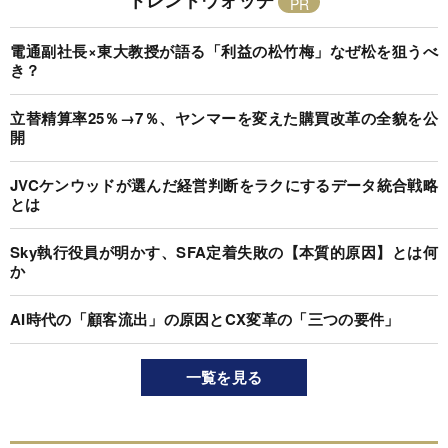
電通副社長×東大教授が語る「利益の松竹梅」なぜ松を狙うべ
き？
立替精算率25％→7％、ヤンマーを変えた購買改革の全貌を公
開
JVCケンウッドが選んだ経営判断をラクにするデータ統合戦略
とは
Sky執行役員が明かす、SFA定着失敗の【本質的原因】とは何
か
AI時代の「顧客流出」の原因とCX変革の「三つの要件」
一覧を見る