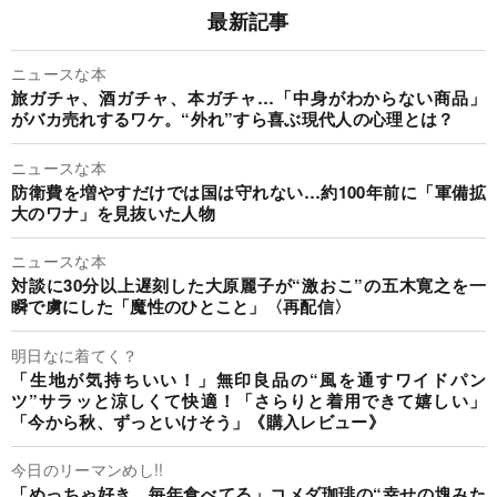
最新記事
ニュースな本
旅ガチャ、酒ガチャ、本ガチャ…「中身がわからない商品」
がバカ売れするワケ。“外れ”すら喜ぶ現代人の心理とは？
ニュースな本
防衛費を増やすだけでは国は守れない…約100年前に「軍備拡
大のワナ」を見抜いた人物
ニュースな本
対談に30分以上遅刻した大原麗子が“激おこ”の五木寛之を一
瞬で虜にした「魔性のひとこと」〈再配信〉
明日なに着てく？
「生地が気持ちいい！」無印良品の“風を通すワイドパン
ツ”サラッと涼しくて快適！「さらりと着用できて嬉しい」
「今から秋、ずっといけそう」《購入レビュー》
今日のリーマンめし!!
「めっちゃ好き。毎年食べてる」コメダ珈琲の“幸せの塊みた