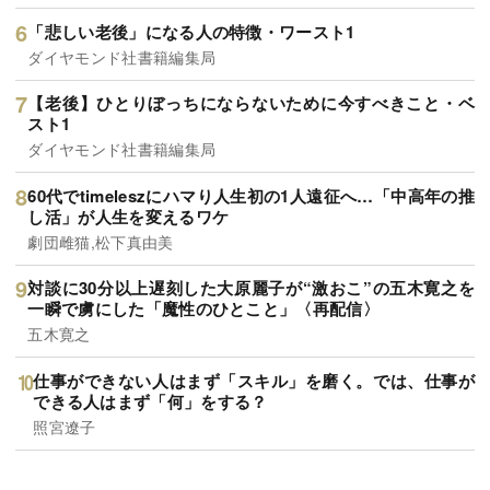
「悲しい老後」になる人の特徴・ワースト1
ダイヤモンド社書籍編集局
【老後】ひとりぼっちにならないために今すべきこと・ベ
スト1
ダイヤモンド社書籍編集局
60代でtimeleszにハマり人生初の1人遠征へ…「中高年の推
し活」が人生を変えるワケ
劇団雌猫,松下真由美
対談に30分以上遅刻した大原麗子が“激おこ”の五木寛之を
一瞬で虜にした「魔性のひとこと」〈再配信〉
五木寛之
仕事ができない人はまず「スキル」を磨く。では、仕事が
できる人はまず「何」をする？
照宮遼子