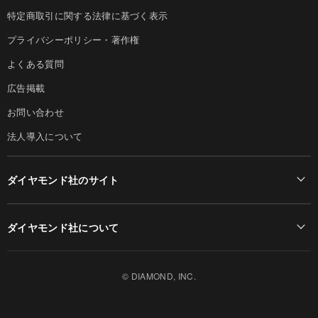
特定商取引に関する法律に基づく表示
プライバシーポリシー・著作権
よくある質問
広告掲載
お問い合わせ
法人導入について
ダイヤモンド社のサイト
Diamond Online(English)
ダイヤモンド社について
週刊ダイヤモンド
ダイヤモンド社TOP
DIAMONDハーバード・ビジネス・レビュー
© DIAMOND, INC.
会社概要
ダイヤモンドZAi（デジタル版）
採用情報
書籍オンライン