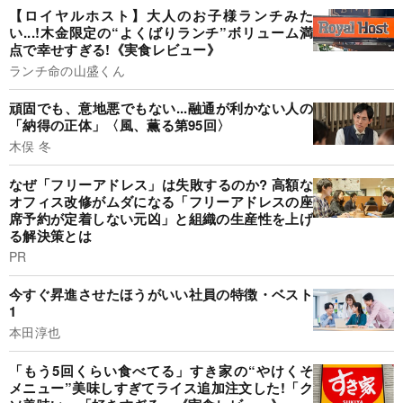
【ロイヤルホスト】大人のお子様ランチみた
い...!木金限定の“よくばりランチ”ボリューム満
点で幸せすぎる!《実食レビュー》
ランチ命の山盛くん
頑固でも、意地悪でもない...融通が利かない人の
「納得の正体」〈風、薫る第95回〉
木俣 冬
なぜ「フリーアドレス」は失敗するのか? 高額な
オフィス改修がムダになる「フリーアドレスの座
席予約が定着しない元凶」と組織の生産性を上げ
る解決策とは
PR
今すぐ昇進させたほうがいい社員の特徴・ベスト
1
本田淳也
「もう5回くらい食べてる」すき家の“やけくそ
メニュー”美味しすぎてライス追加注文した!「ク