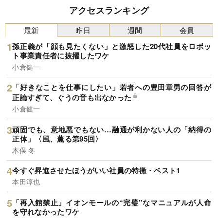
アクセスランキング
最新
昨日
週間
会員
孫正義が「顔も見たくない」と激怒した20代社員をロボッ
ト事業責任者に抜擢したワケ
小倉健一
「好きなことを仕事にしたい」若者への豊田章男の回答が
正論すぎて、ぐうの音も出なかった
小倉健一
頑固でも、意地悪でもない…融通が利かない人の「納得の
正体」〈風、薫る第95回〉
木俣 冬
今すぐ昇進させたほうがいい社員の特徴・ベスト1
本田淳也
「再入館禁止」イオンモールの“完璧”なマニュアルが人命
を守れなかったワケ