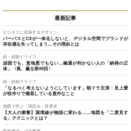
最新記事
ビジネスに拡張するデザイン
パーパスとCXが一体化しないと、デジタル空間でブランドが
存在感を失ってしまう…その理由とは
続・続朝ドライフ
頑固でも、意地悪でもない…融通が利かない人の「納得の正
体」〈風、薫る第95回〉
続・続朝ドライフ
「なるべく考えないようにしています」朝ドラ主演・見上愛
が役作りで徹底している意外なこと
地図で学ぶ「深読み」世界史
【大人の教養】国境線が物語に変わる……地図を「二度見す
る」テクニックとは？
客単価アップ大事典