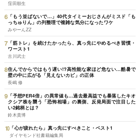
窪田順生
「もう並ばないで…」40代タイミーおじさんがミスド「も
っちゅりん」の列整理で複雑な気分になったワケ
みやーんZZ
「筋トレ」を続けたかったら、真っ先にやめるべき習慣・
ワースト1
古川武士
住んでからではもう遅い!?高性能な家ほど危ない…酷暑で
壁の中に広がる「見えないカビ」の正体
長嶋 修
「予想PER4倍」の異常値も…過去最高益でも暴落したキオ
クシア株を襲う「恐怖相場」の裏側、反発局面で注目した
い2銘柄とは？
鈴木貴博
「心が疲れたら」真っ先にすべきこと・ベスト1
ダイヤモンド社書籍編集局