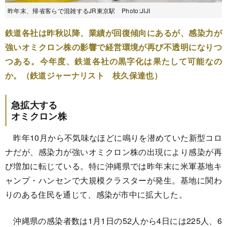
昨年末、帰省客らで混雑するJR東京駅 Photo:JIJI
鉄道各社は昨秋以降、業績が回復傾向にあるが、感染力が
強いオミクロン株の影響で経営環境が再び不透明になりつ
つある。今年度、鉄道各社の黒字化は果たして可能なの
か。（鉄道ジャーナリスト 枝久保達也）
急拡大する
オミクロン株
昨年10月から不気味なほどに鳴りを潜めていた新型コロ
ナだが、感染力が強いオミクロン株の出現により感染が再
び増加に転じている。特に沖縄県では昨年末に米軍基地キ
ャンプ・ハンセンで大規模クラスターが発生。基地に関わ
りのある住民を通じて、感染が市中に拡大した。
沖縄県の感染者数は1月1日の52人から4日には225人、6