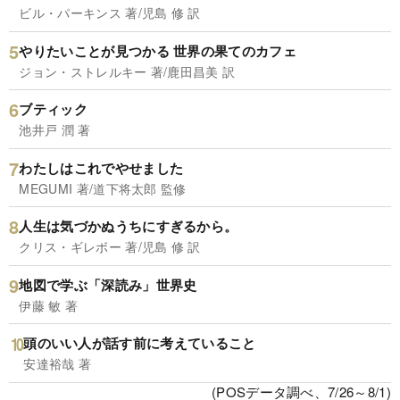
ビル・パーキンス 著/児島 修 訳
やりたいことが見つかる 世界の果てのカフェ
ジョン・ストレルキー 著/鹿田昌美 訳
ブティック
池井戸 潤 著
わたしはこれでやせました
MEGUMI 著/道下将太郎 監修
人生は気づかぬうちにすぎるから。
クリス・ギレボー 著/児島 修 訳
地図で学ぶ「深読み」世界史
伊藤 敏 著
頭のいい人が話す前に考えていること
安達裕哉 著
(POSデータ調べ、7/26～8/1)