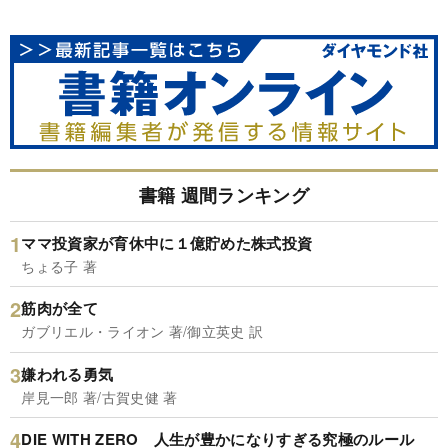
書籍 週間ランキング
ママ投資家が育休中に１億貯めた株式投資
ちょる子 著
筋肉が全て
ガブリエル・ライオン 著/御立英史 訳
嫌われる勇気
岸見一郎 著/古賀史健 著
DIE WITH ZERO 人生が豊かになりすぎる究極のルール