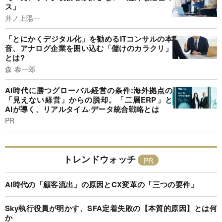
ス」
井ノ上陽一
「とにかくデジタル化」を勧めるITコンサルの本
音、アナログ企業を囲い込む「儲けのカラクリ」
とは?
森 泰一郎
AI時代に勝つグローバル経営の条件:海外拠点の
「見えない経営」からの脱却。「二層ERP」と
AIが導く、リアルタイム·データ統合戦略とは
PR
トレンドウォッチ
AI時代の「顧客流出」の原因とCX変革の「三つの要件」
Sky執行役員が明かす、SFA定着失敗の【本質的原因】とは何
か