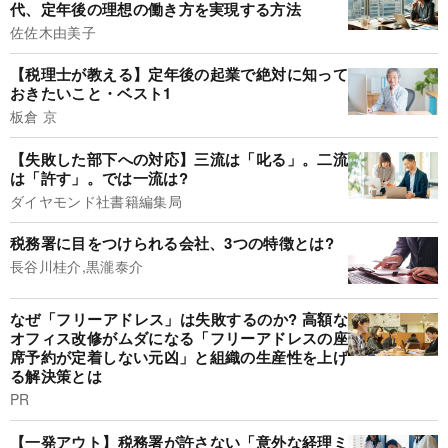
代、定年後の理想の働き方を実現する方法
佐佐木由美子
【税理士が教える】定年後の起業で絶対に知って
おきたいこと・ベスト1
板倉 京
【失敗した部下への対応】三流は「叱る」。二流
は「許す」。では一流は?
ダイヤモンド社書籍編集局
税務署に目をつけられる会社、3つの特徴とは?
長谷川桂介,黒瀧泰介
なぜ「フリーアドレス」は失敗するのか? 高額な
オフィス改修がムダになる「フリーアドレスの座
席予約が定着しない元凶」と組織の生産性を上げ
る解決策とは
PR
【一発アウト】税務署が許さない「意外な経理ミ