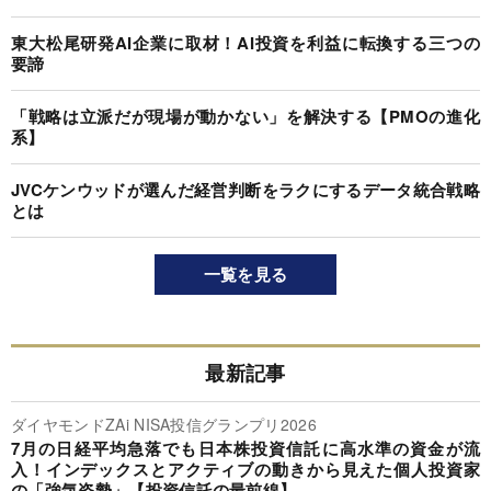
東大松尾研発AI企業に取材！AI投資を利益に転換する三つの
要諦
「戦略は立派だが現場が動かない」を解決する【PMOの進化
系】
JVCケンウッドが選んだ経営判断をラクにするデータ統合戦略
とは
一覧を見る
最新記事
ダイヤモンドZAi NISA投信グランプリ2026
7月の日経平均急落でも日本株投資信託に高水準の資金が流
入！インデックスとアクティブの動きから見えた個人投資家
の「強気姿勢」【投資信託の最前線】