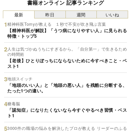
書籍オンライン 記事ランキング
最新
昨日
週間
いいね
精神科医Tomyが教える １秒で不安が吹き飛ぶ言葉
【精神科医が解説】「うつ病になりやすい人」に見られる
特徴・トップ5
人生は気づかぬうちにすぎるから。「自分第一」で生きるため
の時間術
【老後】ひとりぼっちにならないために今すべきこと・ベ
スト1
地頭スイッチ
「地頭のいい人」と「地頭の悪い人」を残酷に分断する、
たった1つの違い。
糖毒脳
「認知症」になりたくないなら今すぐやるべき習慣・ベス
ト1
3000件の職場の悩みを解決したプロが教える リーダーのふる