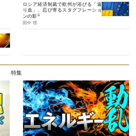
ロシア経済制裁で欧州が浴びる「返
り血」、忍び寄るスタグフレーショ
ンの影
田中 理
特集