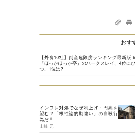
おす
【外食10社】倒産危険度ランキング最新版!
「ほっかほっか亭」のハークスレイ、4位に
つ、1位は?
インフレ対処でなぜ利上げ・円高を
望む？「根性論的勘違い」の自殺行
為だ
山崎 元