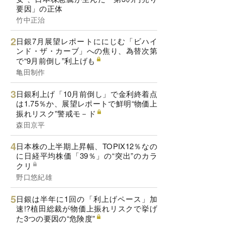
要因」の正体
竹中正治
日銀7月展望レポートににじむ「ビハイ
ンド・ザ・カーブ」への焦り、為替次第
で“9月前倒し”利上げも
亀田制作
日銀利上げ「10月前倒し」で金利終着点
は1.75％か、展望レポートで鮮明“物価上
振れリスク”警戒モ－ド
森田京平
日本株の上半期上昇幅、TOPIX12％なの
に日経平均株価「39％」の“突出”のカラ
クリ
野口悠紀雄
日銀は半年に1回の「利上げペース」加
速!?植田総裁が物価上振れリスクで挙げ
た3つの要因の“危険度”