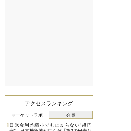
アクセスランキング
マーケットラボ
会員
日米金利差縮小でも止まらない“超円
安”、日本株急騰が生んだ「第3の円売り