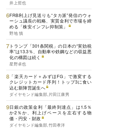
井上哲也
FRB利上げ見送りも“タカ派”発信のウォ
ーシュ議長の戦略、実質金利で市場を締
める「株安インフレ抑制策」
野地 慎
トランプ「301条関税」の日本の“実効税
率”は13.3％、自動車や鉄鋼などの収益悪
化の構図は続く
星野卓也
「楽天カード＋みずほFG」で激変する
クレジットカード序列！トップ3に食い
込む新陣営誕生へ
ダイヤモンド編集部,片田江康男
日銀の政策金利「最終到達点」は1.5％
か2％か、利上げペースを左右する物
価・円安・財政
ダイヤモンド編集部,竹田孝洋