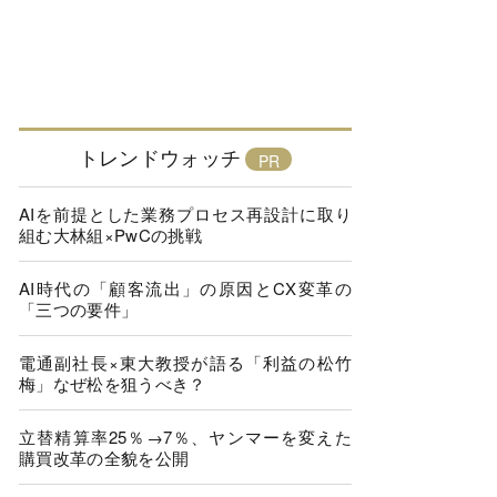
トレンドウォッチ
AIを前提とした業務プロセス再設計に取り
組む大林組×PwCの挑戦
AI時代の「顧客流出」の原因とCX変革の
「三つの要件」
電通副社長×東大教授が語る「利益の松竹
梅」なぜ松を狙うべき？
立替精算率25％→7％、ヤンマーを変えた
購買改革の全貌を公開