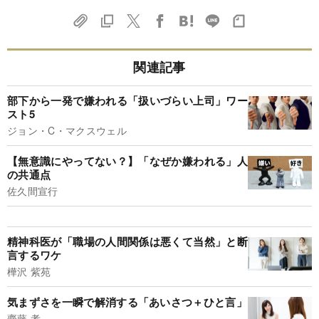
関連記事
部下から一発で嫌われる「扱いづらい上司」ワー
スト5
ジョン・C・マクスウェル
【無意識にやってない？】「なぜか嫌われる」人
の共通点
佐久間宣行
精神科医が「職場の人間関係は悪くて当然」と断
言するワケ
樺沢 紫苑
気まずさを一瞬で解消する「あいさつ＋ひと言」
齋藤 孝