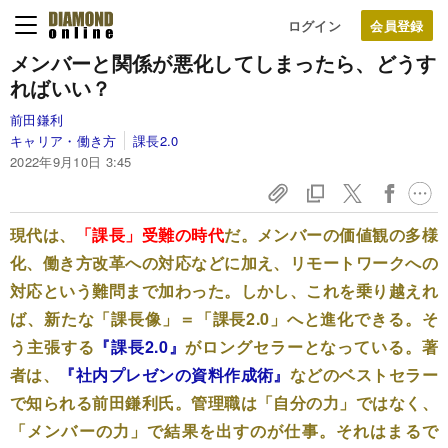
ログイン
メンバーと関係が悪化してしまったら、どうす
ればいい？
前田鎌利
キャリア・働き方
課長2.0
2022年9月10日 3:45
現代は、
「課長」受難の時代
だ。メンバーの価値観の多様
化、働き方改革への対応などに加え、リモートワークへの
対応という難問まで加わった。しかし、これを乗り越えれ
ば、新たな「課長像」＝「課長2.0」へと進化できる。そ
う主張する
『課長2.0』
がロングセラーとなっている。著
者は、
『社内プレゼンの資料作成術』
などのベストセラー
で知られる前田鎌利氏。管理職は「自分の力」ではなく、
「メンバーの力」で結果を出すのが仕事。それはまるで