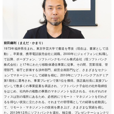
前田鎌利（まえだ・かまり）
1973年福井県生まれ。東京学芸大学で書道を専攻（現在は、書家として活
動）。卒業後、携帯電話販売会社に就職。2000年にジェイフォンに転職し
て以降、ボーダフォン、ソフトバンクモバイル株式会社（現ソフトバンク
株式会社）と17年にわたり移動体通信事業に従事。その間、営業現場、管
理部門、省庁と折衝する渉外部門、経営企画部門など、さまざまなセクシ
ョンでマネージャーとして経験を積む。2010年にソフトバンクアカデミア
第1期生に選考され、事業プレゼンで第1位を獲得。孫正義社長に直接プレ
ゼンして数多くの事業提案を承認され、ソフトバンク子会社の社外取締役
をはじめ、社内外の複数の事業のマネジメントを託される。それぞれのオ
フィスは別の場所にあるため、必然的にリモート・マネジメントを行わざ
るを得ない状況に立たされる。それまでの管理職としての経験を総動員し
て、リモート・マネジメントの技術を磨き上げ、さまざまな実績を残し
た。2013年12月にソフトバンクを退社。独立後、プレゼンテーションクリ