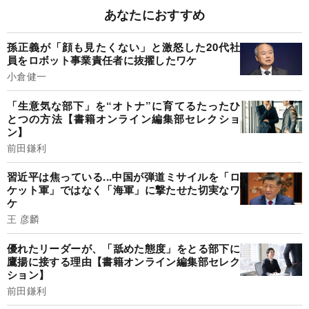
あなたにおすすめ
孫正義が「顔も見たくない」と激怒した20代社
員をロボット事業責任者に抜擢したワケ
小倉健一
「生意気な部下」を“オトナ”に育てるたったひ
とつの方法【書籍オンライン編集部セレクショ
ン】
前田鎌利
習近平は焦っている...中国が弾道ミサイルを「ロ
ケット軍」ではなく「海軍」に撃たせた切実なワ
ケ
王 彦麟
優れたリーダーが、「舐めた態度」をとる部下に
鷹揚に接する理由【書籍オンライン編集部セレク
ション】
前田鎌利