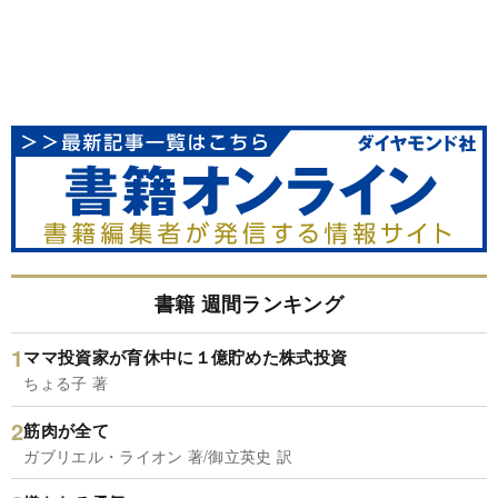
書籍 週間ランキング
ママ投資家が育休中に１億貯めた株式投資
ちょる子 著
筋肉が全て
ガブリエル・ライオン 著/御立英史 訳