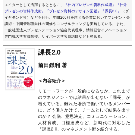
エイターとして活躍するとともに、
『社内プレゼンの資料作成術』
『社外
プレゼンの資料作成術』
『プレゼン資料のデザイン図鑑』
『課長2.0』
（ダ
イヤモンド社）などを刊行。年間200社を超える企業においてプレゼン・会
議術・中間管理職向けの研修やコンサルティングを実施している。また、
一般社団法人プレゼンテーション協会代表理事、情報経営イノベーション
専門職大学客員教授、サイバー大学客員講師なども務める。
課長2.0
前田鎌利 著
＜内容紹介＞
リモートワークが一般的になるなか、これまで
のマネジメントでは結果が出せない「課長」が
増えている。離れた場所で働いているメンバー
に、どう働きかけて、チームとして結果を出す
のか？ 会議、意思決定、コミュニケーション、
人材育成、目標達成など、新時代に対応した
「課長2.0」のマネジメント術を紹介する。