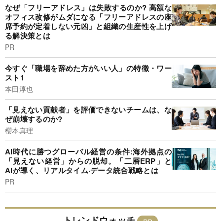
なぜ「フリーアドレス」は失敗するのか? 高額な
オフィス改修がムダになる「フリーアドレスの座
席予約が定着しない元凶」と組織の生産性を上げ
る解決策とは
PR
今すぐ「職場を辞めた方がいい人」の特徴・ワー
スト1
本田淳也
「見えない貢献者」を評価できないチームは、な
ぜ崩壊するのか?
櫻本真理
AI時代に勝つグローバル経営の条件:海外拠点の
「見えない経営」からの脱却。「二層ERP」と
AIが導く、リアルタイム·データ統合戦略とは
PR
トレンドウォッチ