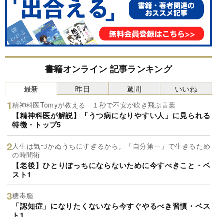
書籍オンライン 記事ランキング
最新
昨日
週間
いいね
精神科医Tomyが教える １秒で不安が吹き飛ぶ言葉
【精神科医が解説】「うつ病になりやすい人」に見られる
特徴・トップ5
人生は気づかぬうちにすぎるから。「自分第一」で生きるため
の時間術
【老後】ひとりぼっちにならないために今すべきこと・ベ
スト1
糖毒脳
「認知症」になりたくないなら今すぐやるべき習慣・ベス
ト1