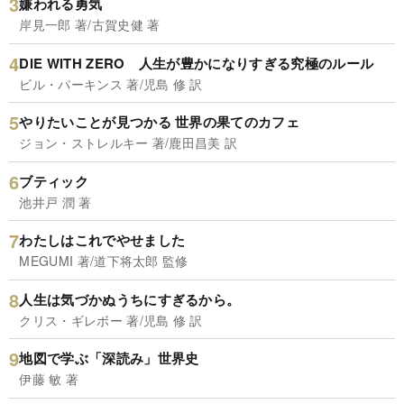
嫌われる勇気
岸見一郎 著/古賀史健 著
DIE WITH ZERO 人生が豊かになりすぎる究極のルール
ビル・パーキンス 著/児島 修 訳
やりたいことが見つかる 世界の果てのカフェ
ジョン・ストレルキー 著/鹿田昌美 訳
ブティック
池井戸 潤 著
わたしはこれでやせました
MEGUMI 著/道下将太郎 監修
人生は気づかぬうちにすぎるから。
クリス・ギレボー 著/児島 修 訳
地図で学ぶ「深読み」世界史
伊藤 敏 著