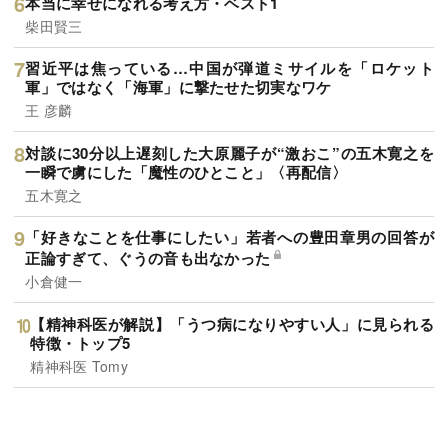
本当に幸せになれる考え方・ベスト1
柴田賢三
習近平は焦っている…中国が弾道ミサイルを「ロケット
軍」ではなく「海軍」に撃たせた切実なワケ
王 彦麟
対談に30分以上遅刻した大原麗子が“激おこ”の五木寛之を
一瞬で虜にした「魔性のひとこと」〈再配信〉
五木寛之
「好きなことを仕事にしたい」若者への豊田章男の回答が
正論すぎて、ぐうの音も出なかった
小倉健一
【精神科医が解説】「うつ病になりやすい人」に見られる
特徴・トップ5
精神科医 Tomy