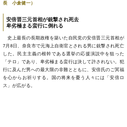
長 小倉健一）
安倍晋三元首相が銃撃され死去
卑劣極まる蛮行に倒れる
史上最長の長期政権を築いた自民党の安倍晋三元首相が
7月8日、奈良市で元海上自衛官とされる男に銃撃され死亡
した。民主主義の根幹である選挙の応援演説中を狙った
「テロ」であり、卑劣極まる蛮行は決して許されない。犯
行に及んだ男への最大限の非難とともに、安倍氏のご冥福
を心からお祈りする。国の将来を憂う人々には「安倍ロ
ス」が広がる。