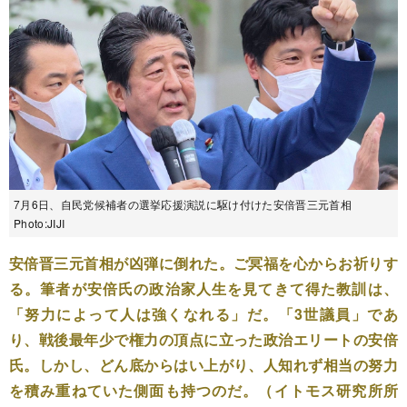
7月6日、自民党候補者の選挙応援演説に駆け付けた安倍晋三元首相
Photo:JIJI
安倍晋三元首相が凶弾に倒れた。ご冥福を心からお祈りす
る。筆者が安倍氏の政治家人生を見てきて得た教訓は、
「努力によって人は強くなれる」だ。「3世議員」であ
り、戦後最年少で権力の頂点に立った政治エリートの安倍
氏。しかし、どん底からはい上がり、人知れず相当の努力
を積み重ねていた側面も持つのだ。（イトモス研究所所