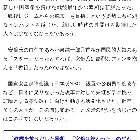
新しい国家像を掲げた戦後最年少の宰相は新鮮だった。
「戦後レジームからの脱却」を目指すという姿勢にも強烈
なインパクトを感じた。新しい時代の幕開けを期待した
人々は少なくなかったであろう。
安倍氏の前任である小泉純一郎元首相が国民的人気のあ
る「スター」だったとすれば、安倍氏は熱烈なファンを抱
える「教祖」だったのではないか。
国家安全保障会議（日本版NSC）設置や公務員制度改革
など、日本に足りなかった改革に対して矢継ぎ早に挑み、
悲願とする憲法改正に向けた動きも活発化させた。近年、
多くの人々が「この国は変わる」と政治の勢いを感じたの
はこの時ではないだろうか。
「政権を放りだした宰相」「安倍は終わった」のどん