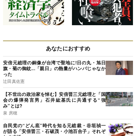
あなたにおすすめ
安倍元総理の銅像が台湾で聖地に!日の丸・旭日
旗・菊の御紋...「親日」の熱量がハンパじゃなか
った
辻田真佐憲
【不世出の政治家を悼む】安倍晋三元総理と「国
会の爆弾発言男」石井紘基氏に共通する“強
み”とは?
泉 房穂
自民党の“どん底”時代を知る元総裁・谷垣禎一
が語る「安倍晋三・石破茂・小池百合子」それぞ