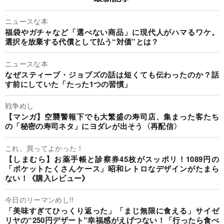
ニュースな本
福袋やガチャなど「選べない商品」に現代人がハマるワケ。
選択を放棄する代償として払う“対価”とは？
ニュースな本
なぜスティーブ・ジョブズの話は短くても伝わったのか？話
す前にしていた「たった1つの習慣」
戦争めし
【マンガ】空襲警報下でも大繁盛の寿司店、集まった客たち
の「秘密の寿司ネタ」にヨダレが出そう〈再配信〉
これ、買ってよかった！
【しまむら】お薬手帳と診察券45枚がスッポリ！1089円の
「ポケットたくさんケース」昭和レトロなデザインがたまら
ない！《購入レビュー》
今日のリーマンめし!!
「美味すぎてひっくり返った」「まじ無限に食える」サイゼ
リヤの“250円デザート”幸福感がえげつない！「行ったら食べ