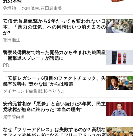
れの本性
谷垣禎一,水内茂幸,豊田真由美
安倍元首相銃撃から2年たっても変われない日
本、「暴力の狂気」への同情はいつ消え去るの
か?
窪田順生
警察装備機材で培った開発力から生まれた純国産
「熊撃退スプレー」が話題に
PR
「安倍レガシー」6項目のファクトチェック、失
業率改善も“豊かな国”からは転落
ダイヤモンド編集部,杉本りうこ
安倍元首相が「悪夢」と言い続けた3年間、民主
党政権が短命に終わった“本当の理由”
尾中香尚里
なぜ「フリーアドレス」は失敗するのか? 高額な
オフィス改修がムダになる「フリーアドレスの座