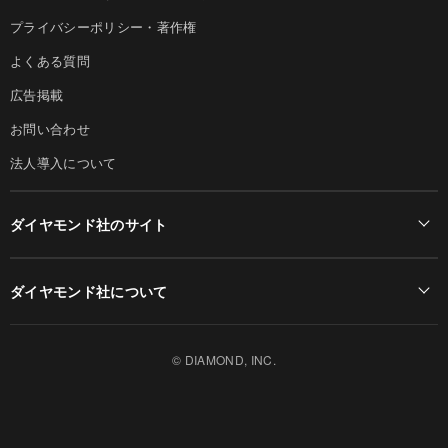
プライバシーポリシー・著作権
よくある質問
広告掲載
お問い合わせ
法人導入について
ダイヤモンド社のサイト
Diamond Online(English)
ダイヤモンド社について
週刊ダイヤモンド
ダイヤモンド社TOP
DIAMONDハーバード・ビジネス・レビュー
© DIAMOND, INC.
会社概要
ダイヤモンドZAi（デジタル版）
採用情報
書籍オンライン
お知らせ
ザイ・オンライン