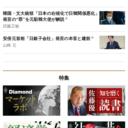
韓国・文大統領「日本の右傾化で日韓関係悪化」
発言の“罪”を元駐韓大使が解説
武藤正敏
安倍元首相「日銀子会社」発言の本音と建前
山崎 元
特集