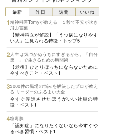
最新
昨日
週間
いいね
精神科医Tomyが教える １秒で不安が吹き
飛ぶ言葉
【精神科医が解説】「うつ病になりやす
い人」に見られる特徴・トップ5
人生は気づかぬうちにすぎるから。「自分
第一」で生きるための時間術
【老後】ひとりぼっちにならないために
今すべきこと・ベスト1
3000件の職場の悩みを解決したプロが教え
る リーダーのふるまい大全
今すぐ昇進させたほうがいい社員の特
徴・ベスト1
糖毒脳
「認知症」になりたくないなら今すぐや
るべき習慣・ベスト1