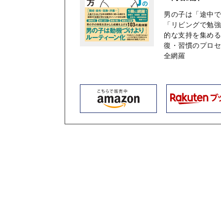
男の子は「途中
「リビングで勉
的な支持を集め
復・習慣のプロ
全網羅