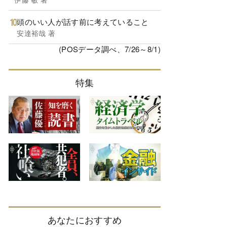
頭のいい人が話す前に考えていること
安達裕哉 著
(POSデータ調べ、7/26～8/1)
特集
あなたにおすすめ