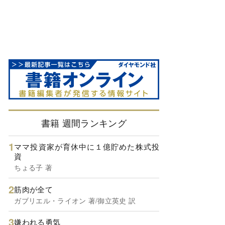
書籍 週間ランキング
ママ投資家が育休中に１億貯めた株式投
資
ちょる子 著
筋肉が全て
ガブリエル・ライオン 著/御立英史 訳
嫌われる勇気