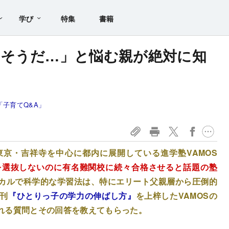
学び
特集
書籍
なそうだ…」と悩む親が絶対に知
子育てQ&A」
京・吉祥寺を中心に都内に展開している進学塾VAMOS
を選抜しないのに有名難関校に続々合格させると話題の塾
カルで科学的な学習法は、特にエリート父親層から圧倒的
刊
『ひとりっ子の学力の伸ばし方』
を上梓したVAMOSの
れる質問とその回答を教えてもらった。