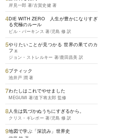
岸見一郎 著/古賀史健 著
DIE WITH ZERO 人生が豊かになりすぎ
る究極のルール
ビル・パーキンス 著/児島 修 訳
やりたいことが見つかる 世界の果てのカ
フェ
ジョン・ストレルキー 著/鹿田昌美 訳
ブティック
池井戸 潤 著
わたしはこれでやせました
MEGUMI 著/道下将太郎 監修
人生は気づかぬうちにすぎるから。
クリス・ギレボー 著/児島 修 訳
地図で学ぶ「深読み」世界史
伊藤 敏 著