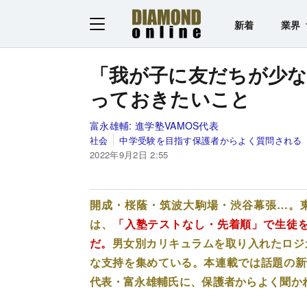
新着
業界
「我が子に友だちが少
っておきたいこと
富永雄輔:
進学塾VAMOS代表
社会
中学受験を目指す保護者からよく質問される「
2022年9月2日 2:55
開成・桜蔭・筑波大駒場・渋谷幕張…。東
は、
「入塾テストなし・先着順」で生徒
だ。
男女別カリキュラムを取り入れたロジ
な支持を集めている。本連載では話題の新
代表・富永雄輔氏に、保護者からよく聞か