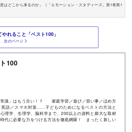
意はどこから来るのか」（「エモーション・スタディーズ」第1巻第1
てやれること「ベスト100」
次のページ
ト100
て常識」はもう古い！？ 家庭学習／遊び／習い事／ほめ方
／英語／スマホ対策……子どものためになるベストの方法と
心理学、生理学、脳科学まで、200以上の資料と膨大な取材
の時代に必要な力をつける方法を徹底網羅！ まったく新しい