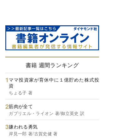
書籍 週間ランキング
ママ投資家が育休中に１億貯めた株式投
資
ちょる子 著
筋肉が全て
ガブリエル・ライオン 著/御立英史 訳
嫌われる勇気
岸見一郎 著/古賀史健 著