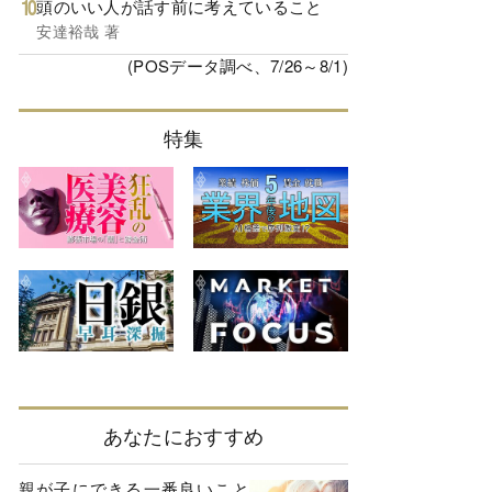
頭のいい人が話す前に考えていること
安達裕哉 著
(POSデータ調べ、7/26～8/1)
特集
あなたにおすすめ
親が子にできる一番良いこと