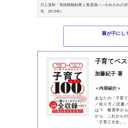
川上直秋「単純接触効果と無意識――われわれの好
号、2015年）
親が子にし
子育てベス
加藤紀子 著
＜内容紹介＞
あなたの「子育
／叱り方／読書
は？ 教育学から
から、これから
「子育て大全」。