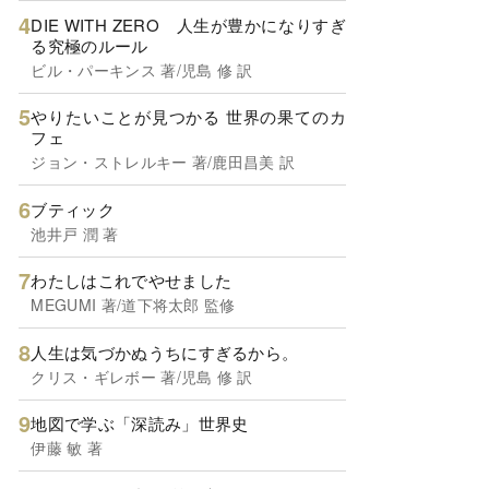
DIE WITH ZERO 人生が豊かになりすぎ
る究極のルール
ビル・パーキンス 著/児島 修 訳
やりたいことが見つかる 世界の果てのカ
フェ
ジョン・ストレルキー 著/鹿田昌美 訳
ブティック
池井戸 潤 著
わたしはこれでやせました
MEGUMI 著/道下将太郎 監修
人生は気づかぬうちにすぎるから。
クリス・ギレボー 著/児島 修 訳
地図で学ぶ「深読み」世界史
伊藤 敏 著