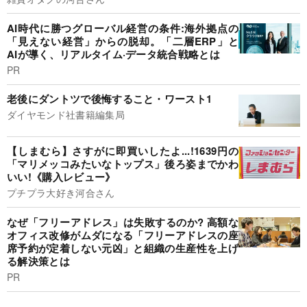
AI時代に勝つグローバル経営の条件:海外拠点の
「見えない経営」からの脱却。「二層ERP」と
AIが導く、リアルタイム·データ統合戦略とは
PR
老後にダントツで後悔すること・ワースト1
ダイヤモンド社書籍編集局
【しまむら】さすがに即買いしたよ...!1639円の
「マリメッコみたいなトップス」後ろ姿までかわ
いい!《購入レビュー》
プチプラ大好き河合さん
なぜ「フリーアドレス」は失敗するのか? 高額な
オフィス改修がムダになる「フリーアドレスの座
席予約が定着しない元凶」と組織の生産性を上げ
る解決策とは
PR