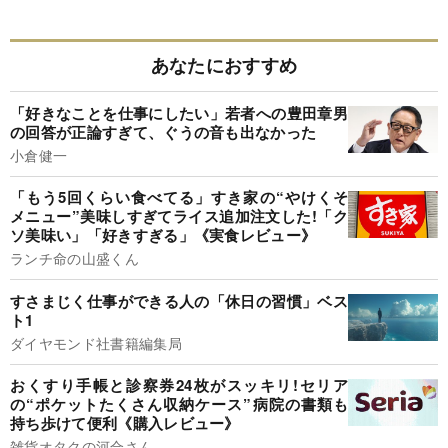
あなたにおすすめ
「好きなことを仕事にしたい」若者への豊田章男
の回答が正論すぎて、ぐうの音も出なかった
小倉健一
「もう5回くらい食べてる」すき家の“やけくそ
メニュー”美味しすぎてライス追加注文した!「ク
ソ美味い」「好きすぎる」《実食レビュー》
ランチ命の山盛くん
すさまじく仕事ができる人の「休日の習慣」ベス
ト1
ダイヤモンド社書籍編集局
おくすり手帳と診察券24枚がスッキリ!セリア
の“ポケットたくさん収納ケース”病院の書類も
持ち歩けて便利《購入レビュー》
雑貨オタクの河合さん