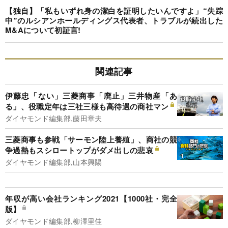
【独自】「私もいずれ身の潔白を証明したいんですよ」“失踪
中”のルシアンホールディングス代表者、トラブルが続出した
M&Aについて初証言!
関連記事
伊藤忠「ない」三菱商事「廃止」三井物産「あ
る」、役職定年は三社三様も高待遇の商社マン
ダイヤモンド編集部,藤田章夫
三菱商事も参戦「サーモン陸上養殖」、商社の競
争過熱もスシロートップがダメ出しの悲哀
ダイヤモンド編集部,山本興陽
年収が高い会社ランキング2021【1000社・完全
版】
ダイヤモンド編集部,柳澤里佳