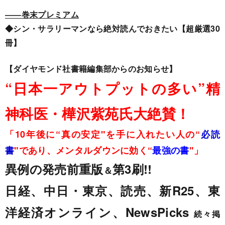
――巻末プレミアム
◆シン・サラリーマンなら絶対読んでおきたい【超厳選30
冊】
【ダイヤモンド社書籍編集部からのお知らせ】
“日本一アウトプットの多い”精
神科医・樺沢紫苑氏大絶賛！
「10年後に“真の安定"を手に入れたい人の“
必読
書
"であり、メンタルダウンに効く“
最強の書
"」
異例の発売前重版
第
3刷!!
＆
日経、中日・東京、読売、新R25、東
洋経済オンライン、NewsPicks
続々掲