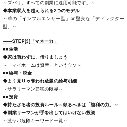
～ズバリ、すべての副業に適用可能です。～
◆本業収入を超えられる2つのモデル
～華の「インフルエンサー型」or 堅実な「ディレクター
型」～
――STEP[3]「マネー力」
■■生活
◆家は買わずに、借りましょう
～「マイホームは資産」というウソ～
■■給与・税金
◆よく見りゃ奪われ放題の給与明細
～サラリーマン節税の限界～
■■投資
◆持たざる者の投資ルール～頼るべきは「複利の力」～
◆副業リーマンが手を出してはいけない投資
～激ヤバ危険キーワード一覧～