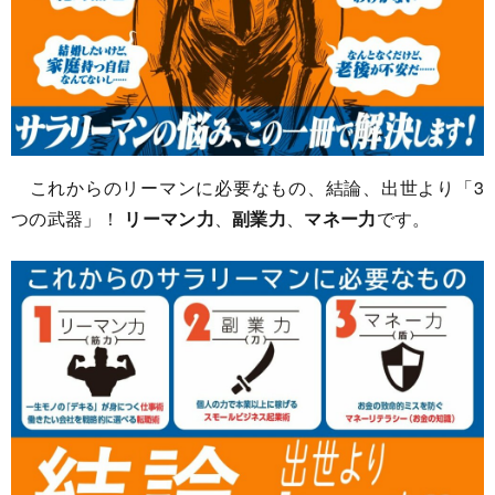
これからのリーマンに必要なもの、結論、出世より「3
つの武器」！
リーマン力
、
副業力
、
マネー力
です。