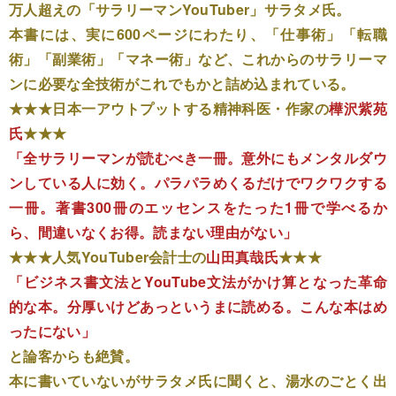
万人超えの「サラリーマンYouTuber」サラタメ氏。
本書には、実に600ページにわたり、「仕事術」「転職
術」「副業術」「マネー術」など、これからのサラリーマ
ンに必要な全技術がこれでもかと詰め込まれている。
★★★日本一アウトプットする精神科医・作家の
樺沢紫苑
氏
★★★
「全サラリーマンが読むべき一冊。意外にもメンタルダウ
ンしている人に効く。パラパラめくるだけでワクワクする
一冊。著書300冊のエッセンスをたった1冊で学べるか
ら、間違いなくお得。読まない理由がない」
★★★人気YouTuber会計士の
山田真哉氏
★★★
「ビジネス書文法とYouTube文法がかけ算となった革命
的な本。分厚いけどあっというまに読める。こんな本はめ
ったにない」
と論客からも絶賛。
本に書いていないがサラタメ氏に聞くと、湯水のごとく出