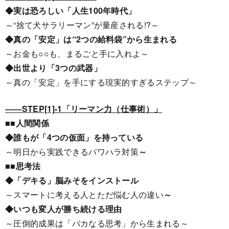
◆実は恐ろしい「人生100年時代」
～“捨て犬サラリーマン”が量産される!?～
◆真の「安定」は“2つの給料袋”から生まれる
～お金も○○も、まるごと手に入れよ～
◆出世より「3つの武器」
～真の「安定」を手にする現実的すぎるステップ～
――STEP[1]-1「リーマン力（仕事術）」
■■人間関係
◆誰もが「4つの仮面」を持っている
～明日から実践できるパワハラ対策
～
■■思考法
◆「デキる」脳みそをインストール
～スマートに考える人とただ悩む人の違い
～
◆いつも変人が勝ち続ける理由
～圧倒的成果は「バカなる思考」から生まれる～