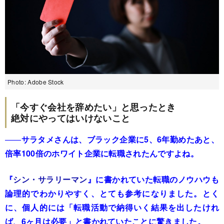
Photo: Adobe Stock
「今すぐ会社を辞めたい」と思ったとき
絶対にやってはいけないこと
――
サラタメさんは、ブラック企業に5、6年勤めたあと、
倍率100倍のホワイト企業に転職されたんですよね。
『
シン・サラリーマン
』に書かれていた転職のノウハウも
論理的でわかりやすく、とても参考になりました。とく
に、個人的には「転職活動で納得いく結果を出したけれ
ば、6ヶ月は必要」と書かれていたことに驚きました。