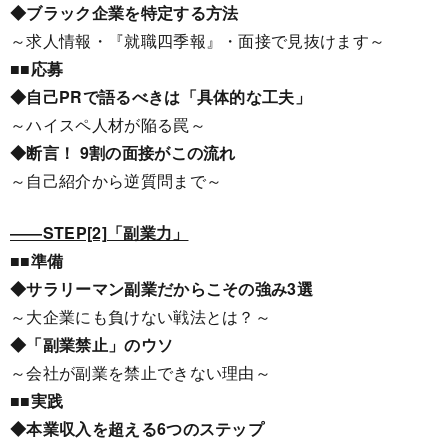
◆ブラック企業を特定する方法
～求人情報・『就職四季報』・面接で見抜けます～
■■応募
◆自己PRで語るべきは「具体的な工夫」
～ハイスペ人材が陥る罠～
◆断言！ 9割の面接がこの流れ
～自己紹介から逆質問まで～
――STEP[2]「副業力」
■■準備
◆サラリーマン副業だからこその強み3選
～大企業にも負けない戦法とは？～
◆「副業禁止」のウソ
～会社が副業を禁止できない理由～
■■実践
◆本業収入を超える6つのステップ