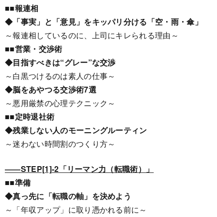
■■報連相
◆「事実」と「意見」をキッパリ分ける「空・雨・傘」
～報連相しているのに、上司にキレられる理由～
■■営業・交渉術
◆目指すべきは“グレー”な交渉
～白黒つけるのは素人の仕事～
◆脳をあやつる交渉術7選
～悪用厳禁の心理テクニック～
■■定時退社術
◆残業しない人のモーニングルーティン
～迷わない時間割のつくり方～
――STEP[1]-2「リーマン力（転職術）」
■■準備
◆真っ先に「転職の軸」を決めよう
～「年収アップ」に取り憑かれる前に～