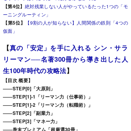
【第4位】
絶対残業しない人がやっているたった1つの「モ
ーニングルーティン」
【第5位】
【9割の人が知らない】人間関係の鉄則「4つの
仮面」
【
真の「安定」を手に入れる シン・サラ
リーマン──名著300冊から導き出した人
生100年時代の攻略法
】
【目次 概要】
――STEP[0]「大原則」
――STEP[1]-1「リーマン力（仕事術）」
――STEP[1]-2「リーマン力（転職術）」
――STEP[2]「副業力」
――STEP[3]「マネー力」
――巻末プレミアム「超厳選30冊」