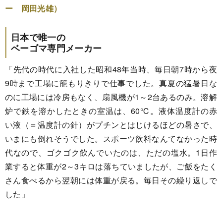
ー 岡田光雄）
日本で唯一の
ベーゴマ専門メーカー
「先代の時代に入社した昭和48年当時、毎日朝7時から夜
9時まで工場に籠もりきりで仕事でした。真夏の猛暑日な
のに工場には冷房もなく、扇風機が1～2台あるのみ。溶解
炉で鉄を溶かしたときの室温は、60℃。液体温度計の赤
い液（＝温度計の針）がプチンとはじけるほどの暑さで、
いまにも倒れそうでした。スポーツ飲料なんてなかった時
代なので、ゴクゴク飲んでいたのは、ただの塩水。1日作
業すると体重が2～3キロは落ちていましたが、ご飯をたく
さん食べるから翌朝には体重が戻る。毎日その繰り返しで
した」