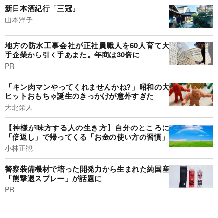
新日本酒紀行「三冠」
山本洋子
地方の防水工事会社が正社員職人を60人育て大
手企業から引く手あまた。年商は30倍に
PR
「キン肉マンやってくれませんかね?」昭和の大
ヒットおもちゃ誕生のきっかけが意外すぎた
大北栄人
【神様が味方する人の生き方】自分のところに
「倍返し」で帰ってくる「お金の使い方の習慣」
小林正観
警察装備機材で培った開発力から生まれた純国産
「熊撃退スプレー」が話題に
PR