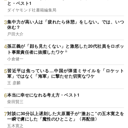
と・ベスト1
ダイヤモンド社書籍編集局
集中力が高い人は「疲れたら休憩」をしない。では、いつ
休む？
戸田大介
孫正義が「顔も見たくない」と激怒した20代社員をロボッ
ト事業責任者に抜擢したワケ
小倉健一
習近平は焦っている…中国が弾道ミサイルを「ロケット
軍」ではなく「海軍」に撃たせた切実なワケ
王 彦麟
本当に幸せになれる考え方・ベスト1
柴田賢三
対談に30分以上遅刻した大原麗子が“激おこ”の五木寛之を
一瞬で虜にした「魔性のひとこと」〈再配信〉
五木寛之