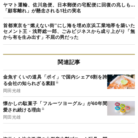
ヤマト運輸、佐川急便、日本郵便の宅配便に回復の兆しも...
「顧客離れ」が懸念される1社の実名
首都東京を“燃えない街”にし海を埋め京浜工業地帯を築いた
セメント王・浅野総一郎、ごみビジネスから成り上がり「無
から有を生み出す」不屈の男だった
関連記事
金魚すくいの道具「ポイ」で国内シェア6割を誇
る会社の知られざる素顔
岡田光雄
懐かしの駄菓子「フルーツヨーグル」が60年間
愛され続ける理由
岡田光雄