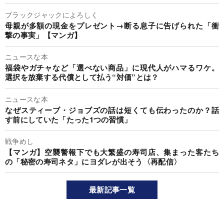
ブラックジャックによろしく
母親が多額の現金をプレゼント→断る息子に告げられた「衝
撃の事実」【マンガ】
ニュースな本
福袋やガチャなど「選べない商品」に現代人がハマるワケ。
選択を放棄する代償として払う“対価”とは？
ニュースな本
なぜスティーブ・ジョブズの話は短くても伝わったのか？話
す前にしていた「たった1つの習慣」
戦争めし
【マンガ】空襲警報下でも大繁盛の寿司店、集まった客たち
の「秘密の寿司ネタ」にヨダレが出そう〈再配信〉
最新記事一覧