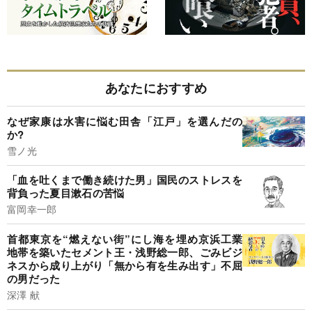
あなたにおすすめ
なぜ家康は水害に悩む田舎「江戸」を選んだの
か?
雪ノ光
「血を吐くまで働き続けた男」国民のストレスを
背負った夏目漱石の苦悩
富岡幸一郎
首都東京を“燃えない街”にし海を埋め京浜工業
地帯を築いたセメント王・浅野総一郎、ごみビジ
ネスから成り上がり「無から有を生み出す」不屈
の男だった
深澤 献