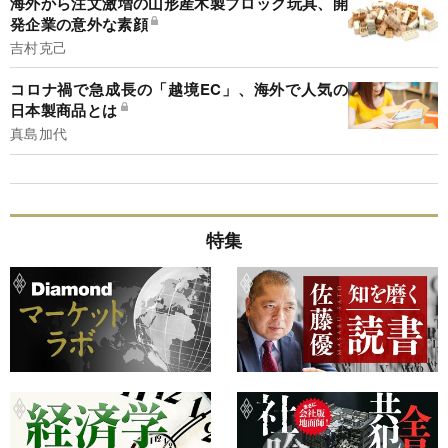
海外から注文激増の山形産木製ブロック玩具、開
発企業の意外な素顔
吉村克己
コロナ禍で急成長の「越境EC」、海外で人気の
日本製商品とは
真島加代
特集