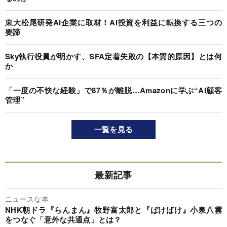
東大松尾研発AI企業に取材！AI投資を利益に転換する三つの
要諦
Sky執行役員が明かす、SFA定着失敗の【本質的原因】とは何
か
「一度の不快な経験」で87％が離脱…Amazonに学ぶ“AI顧客
管理”
一覧を見る
最新記事
ニュースな本
NHK朝ドラ『らんまん』牧野富太郎と『ばけばけ』小泉八雲
をつなぐ「意外な共通点」とは？