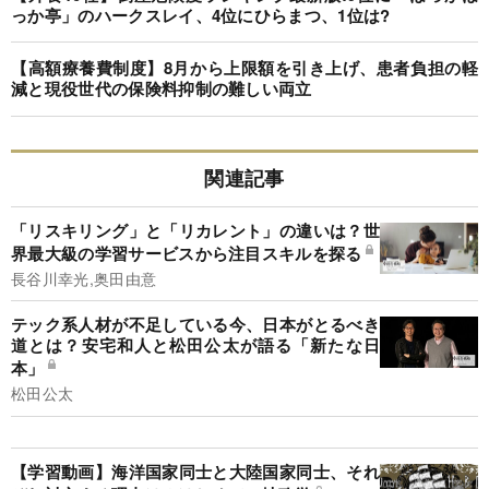
っか亭」のハークスレイ、4位にひらまつ、1位は?
【高額療養費制度】8月から上限額を引き上げ、患者負担の軽
減と現役世代の保険料抑制の難しい両立
関連記事
「リスキリング」と「リカレント」の違いは？世
界最大級の学習サービスから注目スキルを探る
長谷川幸光,奥田由意
テック系人材が不足している今、日本がとるべき
道とは？安宅和人と松田公太が語る「新たな日
本」
松田公太
【学習動画】海洋国家同士と大陸国家同士、それ