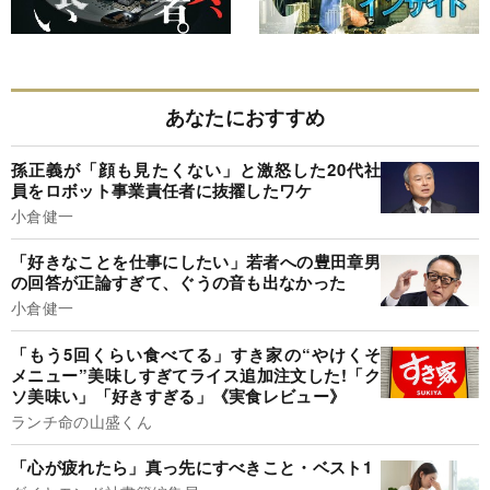
あなたにおすすめ
孫正義が「顔も見たくない」と激怒した20代社
員をロボット事業責任者に抜擢したワケ
小倉健一
「好きなことを仕事にしたい」若者への豊田章男
の回答が正論すぎて、ぐうの音も出なかった
小倉健一
「もう5回くらい食べてる」すき家の“やけくそ
メニュー”美味しすぎてライス追加注文した!「ク
ソ美味い」「好きすぎる」《実食レビュー》
ランチ命の山盛くん
「心が疲れたら」真っ先にすべきこと・ベスト1