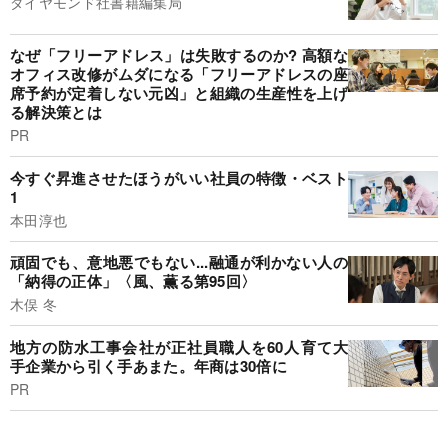
ダイヤモンド社書籍編集局
なぜ「フリーアドレス」は失敗するのか? 高額な
オフィス改修がムダになる「フリーアドレスの座
席予約が定着しない元凶」と組織の生産性を上げ
る解決策とは
PR
今すぐ昇進させたほうがいい社員の特徴・ベスト
1
本田淳也
頑固でも、意地悪でもない...融通が利かない人の
「納得の正体」〈風、薫る第95回〉
木俣 冬
地方の防水工事会社が正社員職人を60人育て大
手企業から引く手あまた。年商は30倍に
PR