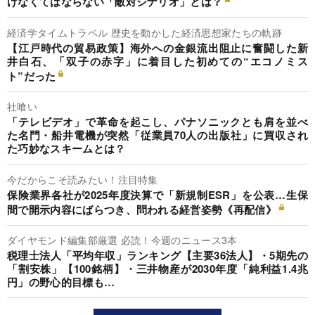
けなくてはならない「敵対シナリオ」とは？
経済学タイムトラベル 歴史を動かした経済思想家たちの軌跡
【江戸時代の貿易政策】海外への金銀流出阻止に奮闘した新
井白石、「双子の赤字」に着目した初めての“エコノミス
ト”だった
社喰い
「テレビデオ」で革命を起こし、パナソニックとも肩を並べ
た名門・船井電機が突然「従業員70人の出版社」に買収され
た巧妙なスキームとは？
今だからこそ読みたい！注目特集
保険業界各社が2025年度決算で「新規制ESR」を公表…生保
間で開示内容にばらつき、問われる経営姿勢《再配信》
ダイヤモンド編集部厳選 必読！今週のニュース3本
税理士法人「平均年収」ランキング【主要36法人】・5期先の
「割安株」【100銘柄】・三井物産が2030年度「純利益1.4兆
円」の野心的目標も…