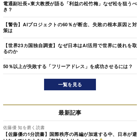
電通副社長×東大教授が語る「利益の松竹梅」なぜ松を狙うべ
き？
【警告】AIプロジェクトの60％が断念、失敗の根本原因と対
策は
【世界23カ国独自調査】なぜ日本はAI活用で世界に後れを取
るのか
50％以上が失敗する「フリーアドレス」を成功させるには？
一覧を見る
最新記事
佐藤優 知を磨く読書
【佐藤優の1分読書】国際秩序の再編が加速する中、日本が避