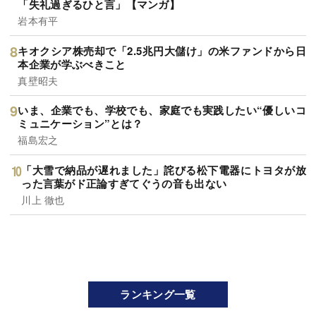
「失礼過ぎるひと言」【マンガ】
岩本有平
キオクシア株売却で「2.5兆円大儲け」の米ファンドから日
本企業が学ぶべきこと
真壁昭夫
いま、企業でも、学校でも、家庭でも実践したい“優しいコ
ミュニケーション”とは？
福島宏之
「大雪で納品が遅れました」詫びる松下電器にトヨタが放
った言葉がド正論すぎてぐうの音も出ない
川上 徹也
ランキング一覧