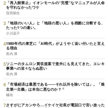
「再入館禁止」イオンモールの“完璧”なマニュアルが人命
を守れなかったワケ
窪田順生
「地頭のいい人」と「地頭の悪い人」を残酷に分断する、
たった1つの違い。
小川晶子
1980年代の東芝に「AI時代」がようやく追い付いたと言え
る理由
長内 厚
ソニーのタムロン買収提案で意外にも見えてきた、エレキ
事業への並々ならぬ思い
長内 厚
「市場経済は最悪である――それ以外を除いては」。「株
主第一主義」は本当に悪なのか？
橘玲
さすがにアカンやろ…イケイケ社長が電話口で言い放った